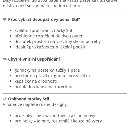
Díky rozdělení do dvou pater má každá pastelka i tužka své
í
místo a děti se v penálu snadno orientují.
p
r
💙
Proč vybrat dvoupatrový penál Stil?
v
k
kvalitní zpracování značky Stil
y
přehledné rozdělení do dvou pater
v
dostatek prostoru na všechny školní potřeby
ý
ideální pro každodenní školní použití
p
i
✏️
Chytré vnitřní uspořádání
s
u
gumičky na pastelky, tužky a pera
prostor na pravítko, gumu i ořezávátko
kapsičky na drobnosti
průhledná kapsa na rozvrh 📅
🎨
Oblíbené motivy Stil
V nabídce najdete různé designy:
pro kluky – herní, sportovní i akční motivy
pro holky – jemné, roztomilé i kouzelné vzory