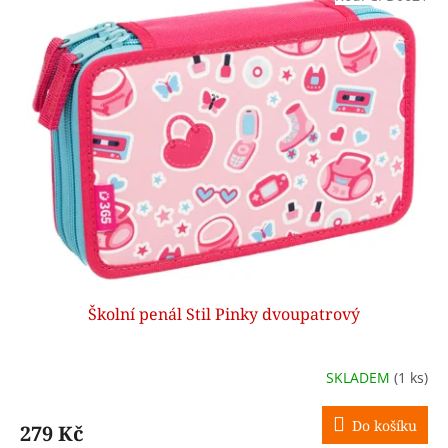
d
ý
u
p
k
i
t
s
ů
p
r
o
d
u
k
t
ů
Školní penál Stil Pinky dvoupatrový
SKLADEM
(1 ks)
Do košíku
279 Kč