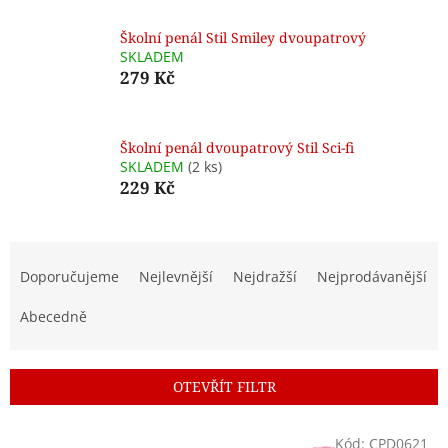
Školní penál Stil Smiley dvoupatrový
SKLADEM
279 Kč
Školní penál dvoupatrový Stil Sci-fi
SKLADEM
(2 ks)
229 Kč
Ř
a
Doporučujeme
Nejlevnější
Nejdražší
Nejprodávanější
z
e
Abecedně
n
í
p
OTEVŘÍT FILTR
r
o
V
Kód:
CPD0621