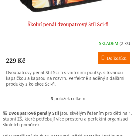
Školní penál dvoupatrový Stil Sci-fi
SKLADEM
(2 ks)
Do košíku
229 Kč
Dvoupatrový penál Stil Sci-fi s vnitřními poutky, síťovanou
kapsičkou a kapsou na rozvrh. Perfektně sladěný s dalšími
produkty z kolekce Sci-fi.
3
položek celkem
O
v
l
🎒
Dvoupatrové penály Stil
jsou skvělým řešením pro děti na 1.
á
stupni ZŠ, které potřebují více prostoru a perfektní organizaci
d
školních pomůcek.
a
c