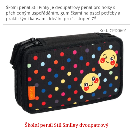
Školní penál Stil Pinky je dvoupatrový penál pro holky s
přehledným uspořádáním, gumičkami na psací potřeby a
praktickými kapsami. Ideální pro 1. stupeň ZŠ.
Kód:
CPD0601
Školní penál Stil Smiley dvoupatrový