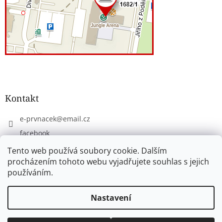
Kontakt
e-prvnacek
@
email.cz
facebook
eprvnacek
Tento web používá soubory cookie. Dalším
procházením tohoto webu vyjadřujete souhlas s jejich
používáním.
Vytvořil Shoptet
Nastavení
Copyright 2026
www.e-prvnacek.cz
. Všechna práva