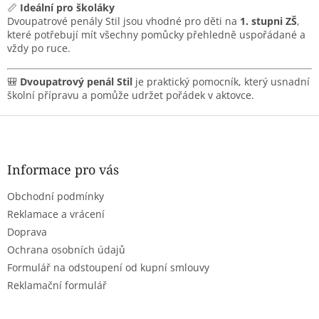
📏
Ideální pro školáky
Dvoupatrové penály Stil jsou vhodné pro děti na
1. stupni ZŠ
,
které potřebují mít všechny pomůcky přehledně uspořádané a
vždy po ruce.
🎒
Dvoupatrový penál Stil
je praktický pomocník, který usnadní
školní přípravu a pomůže udržet pořádek v aktovce.
Z
á
p
a
Informace pro vás
t
Obchodní podmínky
í
Reklamace a vrácení
Doprava
Ochrana osobních údajů
Formulář na odstoupení od kupní smlouvy
Reklamační formulář