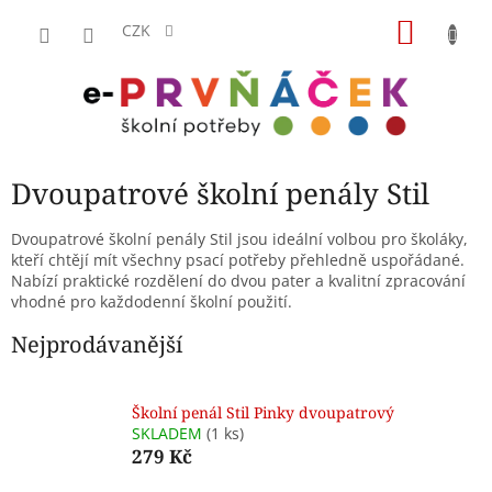
Přejít
NÁKU
na
CZK
obsah
KOŠÍK
Dvoupatrové školní penály Stil
Dvoupatrové školní penály Stil jsou ideální volbou pro školáky,
kteří chtějí mít všechny psací potřeby přehledně uspořádané.
Nabízí praktické rozdělení do dvou pater a kvalitní zpracování
vhodné pro každodenní školní použití.
Nejprodávanější
Školní penál Stil Pinky dvoupatrový
SKLADEM
(1 ks)
279 Kč