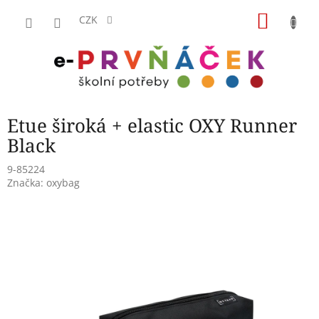
Přejít
NÁKU
na
CZK
obsah
KOŠÍK
Etue široká + elastic OXY Runner
Black
9-85224
Značka:
oxybag