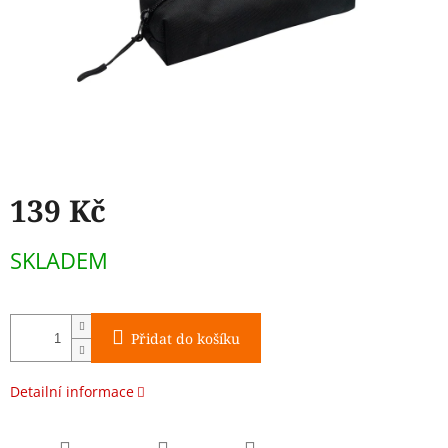
139 Kč
Měrná
SKLADEM
cena:
Přidat do košíku
Detailní informace