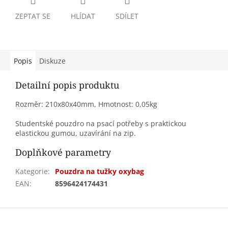
ZEPTAT SE
HLÍDAT
SDÍLET
Popis
Diskuze
Detailní popis produktu
Rozměr: 210x80x40mm, Hmotnost: 0,05kg
Studentské pouzdro na psací potřeby s praktickou
elastickou gumou, uzavírání na zip.
Doplňkové parametry
Kategorie
:
Pouzdra na tužky oxybag
EAN
:
8596424174431
Z
á