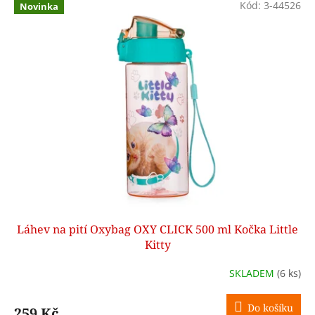
Kód:
3-44526
Novinka
Láhev na pití Oxybag OXY CLICK 500 ml Kočka Little
Kitty
SKLADEM
(6 ks)
Do košíku
259 Kč