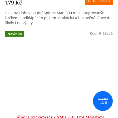
Do košíku
179 Kč
Plastová láhev na pití Spider-Man 500 ml s integrovaným
brčkem a odklápěcím pítkem. Praktická a bezpečná láhev do
školy i na výlety.
Kód:
9-18326
Novinka
285 Kč
–12 %
Láhev s brčkem OXY SMiLE 450 ml Monsters