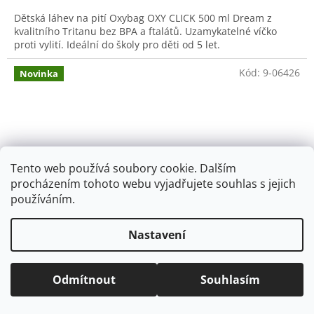
Dětská láhev na pití Oxybag OXY CLICK 500 ml Dream z
kvalitního Tritanu bez BPA a ftalátů. Uzamykatelné víčko
proti vylití. Ideální do školy pro děti od 5 let.
Kód:
9-06426
Novinka
Tento web používá soubory cookie. Dalším
procházením tohoto webu vyjadřujete souhlas s jejich
používáním.
Nastavení
Odmítnout
Souhlasím
Láhev na pití Oxybag OXY CLICK 500 ml Kůň
Romantic Horse Girl