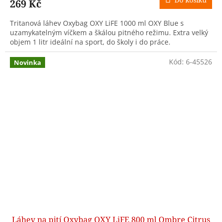
269 Kč
Tritanová láhev Oxybag OXY LiFE 1000 ml OXY Blue s
uzamykatelným víčkem a škálou pitného režimu. Extra velký
objem 1 litr ideální na sport, do školy i do práce.
Kód:
6-45526
Novinka
Láhev na pití Oxybag OXY LiFE 800 ml Ombre Citrus