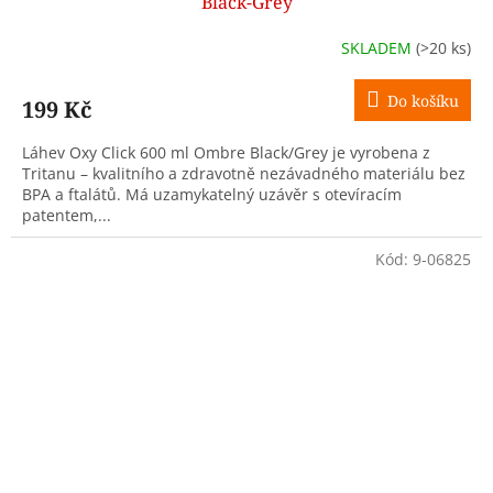
Black-Grey
SKLADEM
(>20 ks)
Do košíku
199 Kč
Láhev Oxy Click 600 ml Ombre Black/Grey je vyrobena z
Tritanu – kvalitního a zdravotně nezávadného materiálu bez
BPA a ftalátů. Má uzamykatelný uzávěr s otevíracím
patentem,...
Kód:
9-06825