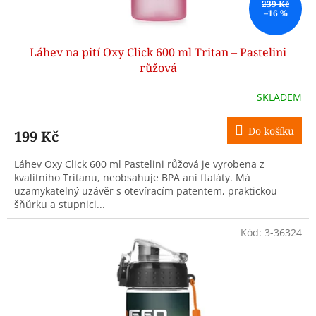
ů
239 Kč
–16 %
Láhev na pití Oxy Click 600 ml Tritan – Pastelini
růžová
SKLADEM
Do košíku
199 Kč
Láhev Oxy Click 600 ml Pastelini růžová je vyrobena z
kvalitního Tritanu, neobsahuje BPA ani ftaláty. Má
uzamykatelný uzávěr s otevíracím patentem, praktickou
šňůrku a stupnici...
Kód:
3-36324