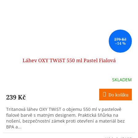
279 Kč
–14 %
Láhev OXY TWiST 550 ml Pastel Fialová
SKLADEM
Do košíku
239 Kč
Tritanová láhev OXY TWiST o objemu 550 ml v pastelově
fialové barvě s matným designem. Praktická šňůrka na
nošení, bezpečnostní zámek proti otevření a materiál bez
BPA a...