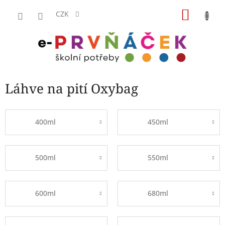
Přejít
NÁKU
na
CZK
obsah
KOŠÍK
Láhve na pití Oxybag
400ml
450ml
500ml
550ml
600ml
680ml