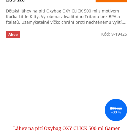
Dětská láhev na pití Oxybag OXY CLICK 500 ml s motivem
Kočka Little Kitty. Vyrobena z kvalitního Tritanu bez BPA a
ftalátů. Uzamykatelné víčko chrání proti nechtěnému vylití....
Kód:
9-19425
Akce
299 Kč
–33 %
Láhev na pití Oxybag OXY CLICK 500 ml Gamer