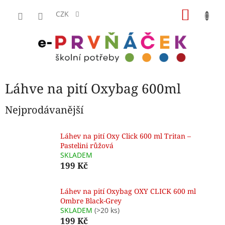
Přejít
NÁKU
na
CZK
obsah
KOŠÍK
Láhve na pití Oxybag 600ml
Nejprodávanější
Láhev na pití Oxy Click 600 ml Tritan –
Pastelini růžová
SKLADEM
199 Kč
Láhev na pití Oxybag OXY CLICK 600 ml
Ombre Black-Grey
SKLADEM
(>20 ks)
199 Kč