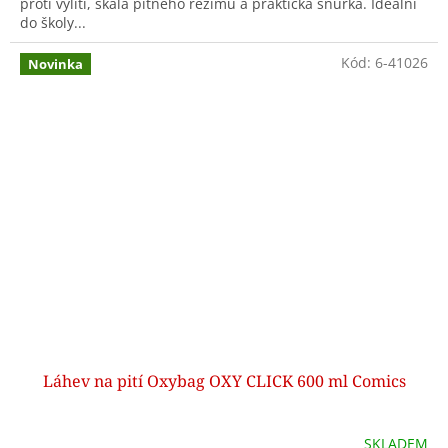
proti vylití, škála pitného režimu a praktická šňůrka. Ideální
do školy...
Kód:
6-41026
Novinka
Láhev na pití Oxybag OXY CLICK 600 ml Comics
SKLADEM