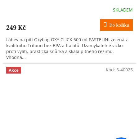
SKLADEM
Do košíku
249 Kč
Láhev na pití Oxybag OXY CLICK 600 ml PASTELINI zelená z
kvalitního Tritanu bez BPA a ftalátů. Uzamykatelné víčko
proti vylití, praktická šňůrka a škála pitného režimu.
Vhodná...
Kód:
6-40025
Akce