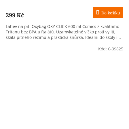
Do košíku
299 Kč
Láhev na pití Oxybag OXY CLICK 600 ml Comics z kvalitního
Tritanu bez BPA a ftalátů. Uzamykatelné víčko proti vylití,
škála pitného režimu a praktická šňůrka. Ideální do školy i...
Kód:
6-39825