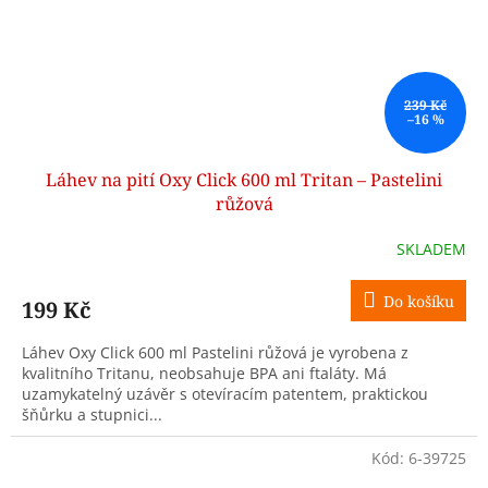
239 Kč
–16 %
Láhev na pití Oxy Click 600 ml Tritan – Pastelini
růžová
SKLADEM
Do košíku
199 Kč
Láhev Oxy Click 600 ml Pastelini růžová je vyrobena z
kvalitního Tritanu, neobsahuje BPA ani ftaláty. Má
uzamykatelný uzávěr s otevíracím patentem, praktickou
šňůrku a stupnici...
Kód:
6-39725