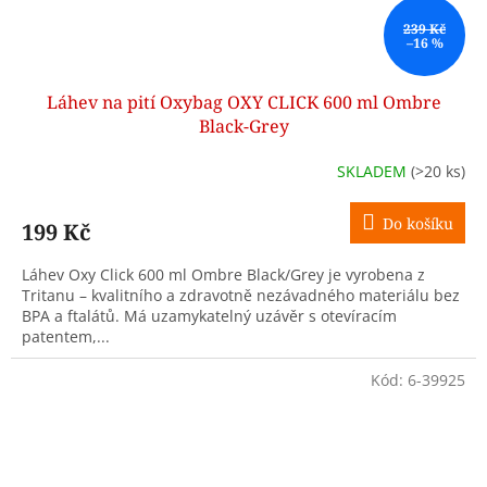
239 Kč
–16 %
Láhev na pití Oxybag OXY CLICK 600 ml Ombre
Black-Grey
SKLADEM
(>20 ks)
Do košíku
199 Kč
Láhev Oxy Click 600 ml Ombre Black/Grey je vyrobena z
Tritanu – kvalitního a zdravotně nezávadného materiálu bez
BPA a ftalátů. Má uzamykatelný uzávěr s otevíracím
patentem,...
Kód:
6-39925