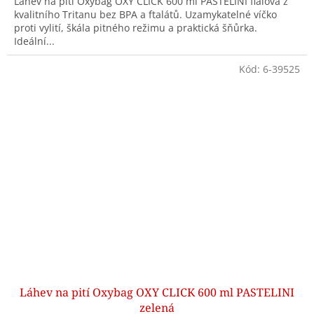
Láhev na pití Oxybag OXY CLICK 600 ml PASTELINI fialová z
kvalitního Tritanu bez BPA a ftalátů. Uzamykatelné víčko
proti vylití, škála pitného režimu a praktická šňůrka.
Ideální...
Kód:
6-39525
Láhev na pití Oxybag OXY CLICK 600 ml PASTELINI
zelená