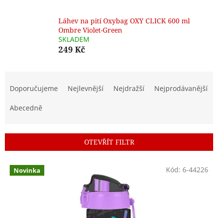
Láhev na pití Oxybag OXY CLICK 600 ml
Ombre Violet-Green
SKLADEM
249 Kč
Ř
a
Doporučujeme
Nejlevnější
Nejdražší
Nejprodávanější
z
e
Abecedně
n
í
p
OTEVŘÍT FILTR
r
o
V
Kód:
6-44226
d
Novinka
ý
u
p
k
i
t
s
ů