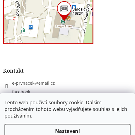
Kontakt
e-prvnacek
@
email.cz
facebook
eprvnacek
Tento web používá soubory cookie. Dalším
procházením tohoto webu vyjadřujete souhlas s jejich
používáním.
Vytvořil Shoptet
Nastavení