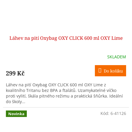
Láhev na pití Oxybag OXY CLICK 600 ml OXY Lime
SKLADEM
Do košíku
299 Kč
Láhev na pití Oxybag OXY CLICK 600 ml OXY Lime z
kvalitního Tritanu bez BPA a ftalátů. Uzamykatelné víčko
proti vylití, škála pitného režimu a praktická šňůrka. Ideální
do školy...
Kód:
6-41126
Novinka