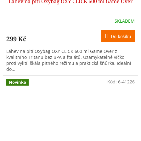
Láhev na pití Oxybag OXY CLICK 600 ml Game Over
SKLADEM
Do košíku
299 Kč
Láhev na pití Oxybag OXY CLICK 600 ml Game Over z
kvalitního Tritanu bez BPA a ftalátů. Uzamykatelné víčko
proti vylití, škála pitného režimu a praktická šňůrka. Ideální
do...
Kód:
6-41226
Novinka