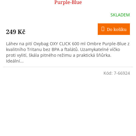
Purple-Blue
SKLADEM
Do košíku
249 Kč
Láhev na pití Oxybag OXY CLICK 600 ml Ombre Purple-Blue z
kvalitního Tritanu bez BPA a ftalátů. Uzamykatelné víčko
proti vylití, škála pitného režimu a praktická šňůrka.
Ideální...
Kód:
7-66924