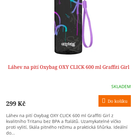
p
r
o
d
u
k
t
ů
Láhev na pití Oxybag OXY CLICK 600 ml Graffiti Girl
SKLADEM
Do košíku
299 Kč
Láhev na pití Oxybag OXY CLICK 600 ml Graffiti Girl z
kvalitního Tritanu bez BPA a ftalátů. Uzamykatelné víčko
proti vylití, škála pitného režimu a praktická šňůrka. Ideální
do...