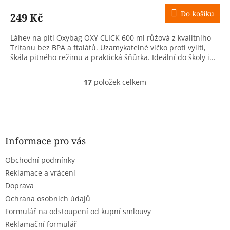
Do košíku
249 Kč
Láhev na pití Oxybag OXY CLICK 600 ml růžová z kvalitního
Tritanu bez BPA a ftalátů. Uzamykatelné víčko proti vylití,
škála pitného režimu a praktická šňůrka. Ideální do školy i...
17
položek celkem
O
v
l
Z
á
á
d
p
a
a
Informace pro vás
c
t
í
Obchodní podmínky
í
p
r
Reklamace a vrácení
v
Doprava
k
Ochrana osobních údajů
y
Formulář na odstoupení od kupní smlouvy
v
ý
Reklamační formulář