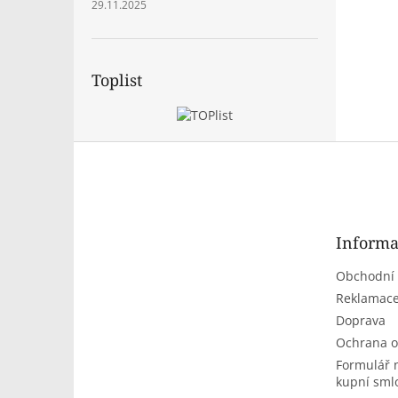
29.11.2025
Toplist
Z
á
p
a
t
Informa
í
Obchodní
Reklamace
Doprava
Ochrana o
Formulář 
kupní sml