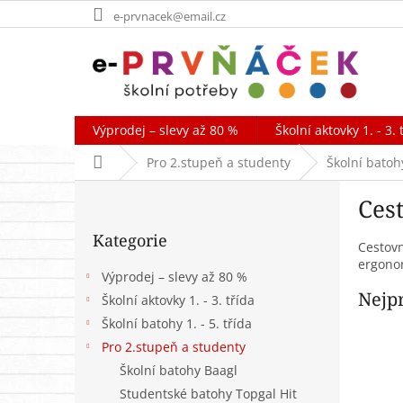
Přejít
e-prvnacek@email.cz
na
obsah
Výprodej – slevy až 80 %
Školní aktovky 1. - 3. 
Domů
Pro 2.stupeň a studenty
Školní batoh
P
Ces
o
Přeskočit
s
Kategorie
kategorie
t
Cestovn
ergonom
r
Výprodej – slevy až 80 %
a
Nejp
Školní aktovky 1. - 3. třída
n
Školní batohy 1. - 5. třída
n
í
Pro 2.stupeň a studenty
p
Školní batohy Baagl
a
Studentské batohy Topgal Hit