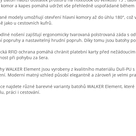
r
 komor a kapes pomáhá udržet vše přehledně uspořádané během šk
v
k
ané modely umožňují otevření hlavní komory až do úhlu 180°, což 
y
 jako u cestovních kufrů.
v
ý
odlné nošení zajišťují ergonomicky tvarovaná polstrovaná záda s 
p
 popruhy a nastavitelný hrudní popruh. Díky tomu jsou batohy poh
i
s
tická RFID ochrana pomáhá chránit platební karty před nežádoucím n
u
ost při pohybu za šera.
ohy WALKER Element jsou vyrobeny z kvalitního materiálu Dull-PU 
ní. Moderní matný vzhled působí elegantně a zároveň je velmi pra
ce najdete různé barevné varianty batohů WALKER Element, které 
lu, práci i cestování.