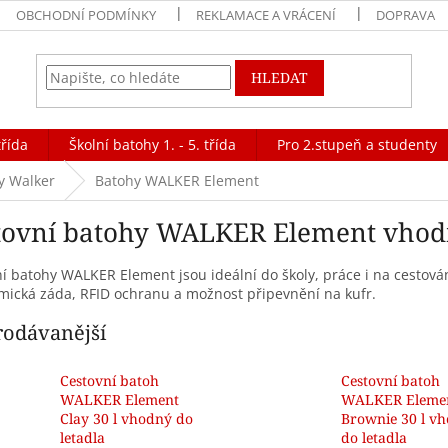
OBCHODNÍ PODMÍNKY
REKLAMACE A VRÁCENÍ
DOPRAVA
HLEDAT
třída
Školní batohy 1. - 5. třída
Pro 2.stupeň a studenty
y Walker
Batohy WALKER Element
tovní batohy WALKER Element vhodn
í batohy WALKER Element jsou ideální do školy, práce i na cestová
ická záda, RFID ochranu a možnost připevnění na kufr.
rodávanější
Cestovní batoh
Cestovní batoh
WALKER Element
WALKER Eleme
Clay 30 l vhodný do
Brownie 30 l v
letadla
do letadla