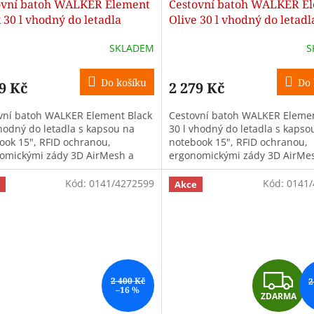
ovní batoh WALKER Element
Cestovní batoh WALKER E
A
A
 30 l vhodný do letadla
Olive 30 l vhodný do letadl
R
R
SKLADEM
S
M
Do košíku
Do 
9 Kč
2 279 Kč
A
A
vní batoh WALKER Element Black
Cestovní batoh WALKER Elemen
vhodný do letadla s kapsou na
30 l vhodný do letadla s kapso
ook 15", RFID ochranou,
notebook 15", RFID ochranou,
omickými zády 3D AirMesh a
ergonomickými zády 3D AirMe
stí připevnění na kufr. Ideální
možností připevnění na kufr. I
do...
Kód:
0141/4272599
Kód:
0141/
Akce
Z
2 400 Kč
2
–16 %
ZDARMA
D