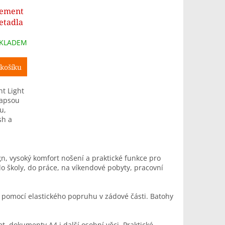
lement
etadla
KLADEM
M
košíku
t Light
kapsou
u,
sh a
deální
, vysoký komfort nošení a praktické funkce pro
do školy, do práce, na víkendové pobyty, pracovní
pomocí elastického popruhu v zádové části. Batohy
t, dokumenty A4 i další osobní věci. Praktické