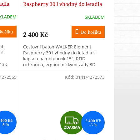
A
A
adla
Raspberry 30 l vhodný do letadla
R
R
KLADEM
SKLADEM
M
M
košíku
Do košíku
2 400 Kč
A
A
nt
Cestovní batoh WALKER Element
 s
Raspberry 30 l vhodný do letadla s
kapsou na notebook 15", RFID
y 3D
ochranou, ergonomickými zády 3D
í na
AirMesh a možností připevnění na
kufr. Ideální do...
4272565
Kód:
0141/4272573
Z
 400 Kč
2 400 Kč
–5 %
–5 %
ZDARMA
D