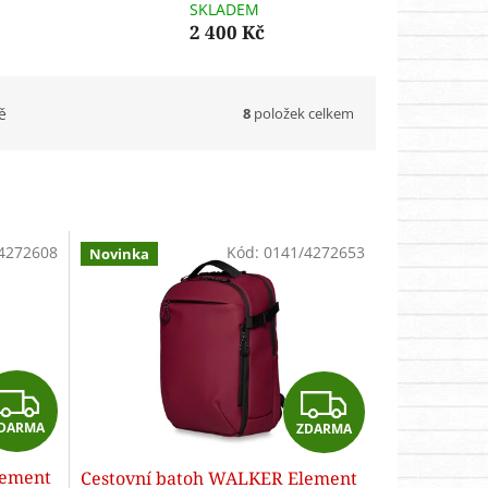
SKLADEM
2 400 Kč
8
položek celkem
ě
4272608
Kód:
0141/4272653
Novinka
Z
Z
DARMA
ZDARMA
D
D
lement
Cestovní batoh WALKER Element