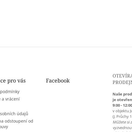
OTEVÍR
ce pro vás
Facebook
PRODEJ
 podmínky
Naše prod
 a vrácení
je otevřen
9:00 - 12:00
v objektu J
sobních údajů
(J. Průchy 
na odstoupení od
Můžete si 
ouvy
vyzvednou