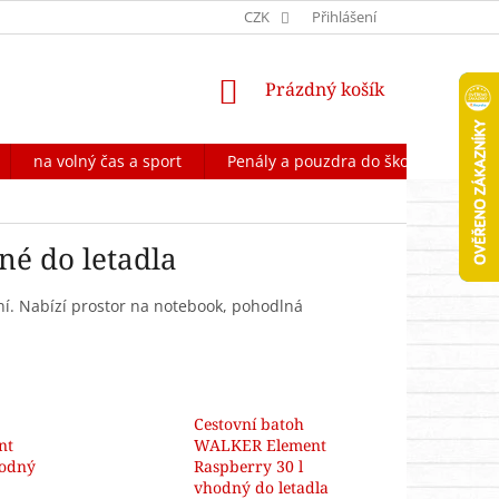
OCHRANA OSOBNÍCH ÚDAJŮ
CZK
FORMULÁŘ NA ODSTOUPENÍ OD 
Přihlášení
NÁKUPNÍ
Prázdný košík
KOŠÍK
na volný čas a sport
Penály a pouzdra do školy
Škol
é do letadla
ní. Nabízí prostor na notebook, pohodlná
Cestovní batoh
nt
WALKER Element
hodný
Raspberry 30 l
vhodný do letadla