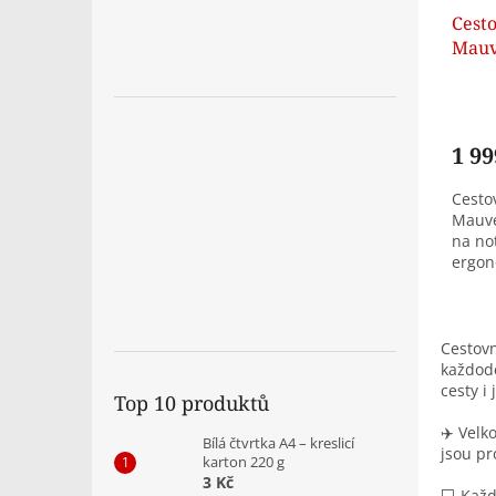
Cest
Mauve
1 99
Cesto
Mauve
na no
ergon
možno
do...
Cestovn
každode
cesty i
Top 10 produktů
✈️ Velk
Bílá čtvrtka A4 – kreslicí
jsou pr
karton 220 g
3 Kč
💻 Každ