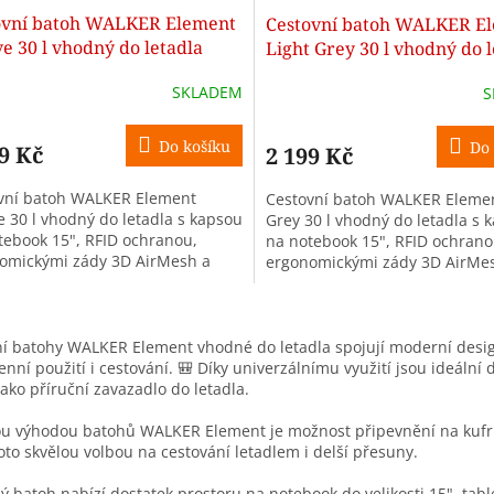
ovní batoh WALKER Element
Cestovní batoh WALKER E
A
 30 l vhodný do letadla
Light Grey 30 l vhodný do l
R
SKLADEM
S
Do košíku
Do 
9 Kč
2 199 Kč
A
vní batoh WALKER Element
Cestovní batoh WALKER Elemen
 30 l vhodný do letadla s kapsou
Grey 30 l vhodný do letadla s 
tebook 15", RFID ochranou,
na notebook 15", RFID ochrano
omickými zády 3D AirMesh a
ergonomickými zády 3D AirMe
stí připevnění na kufr. Ideální
možností připevnění na kufr. I
do...
O
v
í batohy WALKER Element vhodné do letadla spojují moderní design
l
nní použití i cestování. 🎒 Díky univerzálnímu využití jsou ideální 
á
 jako příruční zavazadlo do letadla.
d
a
ou výhodou batohů WALKER Element je možnost připevnění na kufr 
c
oto skvělou volbou na cestování letadlem i delší přesuny.
í
p
ý batoh nabízí dostatek prostoru na notebook do velikosti 15", table