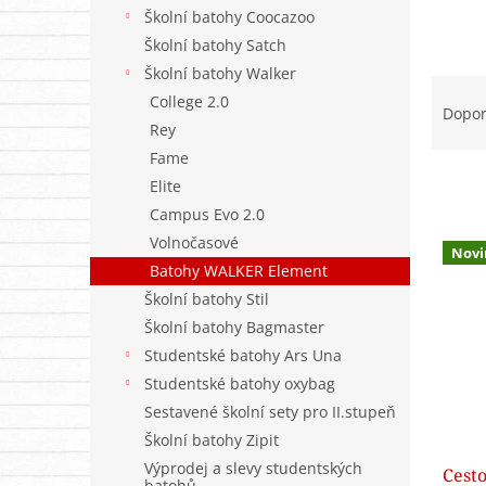
n
Školní batohy Coocazoo
e
Školní batohy Satch
l
Školní batohy Walker
Ř
College 2.0
a
Dopo
Rey
z
e
Fame
n
Elite
í
Campus Evo 2.0
p
V
Volnočasové
r
Novi
ý
Batohy WALKER Element
o
p
d
Školní batohy Stil
i
u
Školní batohy Bagmaster
s
k
Studentské batohy Ars Una
p
t
r
Studentské batohy oxybag
ů
o
Sestavené školní sety pro II.stupeň
d
Školní batohy Zipit
u
Výprodej a slevy studentských
Cest
k
batohů