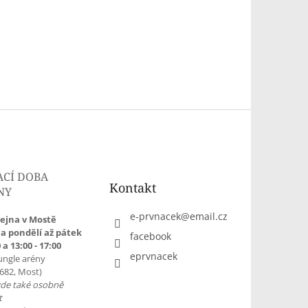
ACÍ DOBA
Kontakt
NY
e-prvnacek
@
email.cz
ejna v Mostě
a pondělí až pátek
facebook
 a 13:00 - 17:00
eprvnacek
ungle arény
1682, Most)
zde také osobně
t