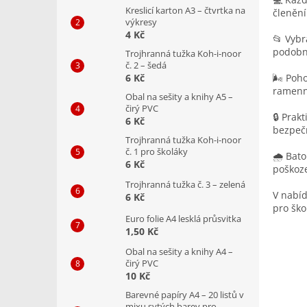
Kreslicí karton A3 – čtvrtka na
členění
výkresy
4 Kč
📂 Vybr
podobně
Trojhranná tužka Koh-i-noor
č. 2 – šedá
🌬️ Poh
6 Kč
ramenní
Obal na sešity a knihy A5 –
čirý PVC
🔒 Prak
6 Kč
bezpečn
Trojhranná tužka Koh-i-noor
č. 1 pro školáky
🌧️ Bat
6 Kč
poškoze
Trojhranná tužka č. 3 – zelená
V nabíd
6 Kč
pro ško
Euro folie A4 lesklá průsvitka
1,50 Kč
Obal na sešity a knihy A4 –
čirý PVC
10 Kč
Barevné papíry A4 – 20 listů v
mixu sytých barev pro