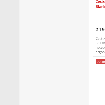
Cest
Black
2 19
Cesto
30 l 
noteb
ergon
možno
do...
Akce