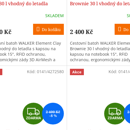
A
30 l vhodný do letadla
Brownie 30 l vhodný do let
R
SKLADEM
S
M
Do košíku
Do 
0 Kč
2 400 Kč
A
vní batoh WALKER Element Clay
Cestovní batoh WALKER Eleme
vhodný do letadla s kapsou na
Brownie 30 l vhodný do letadla
ook 15", RFID ochranou,
kapsou na notebook 15", RFID
omickými zády 3D AirMesh a
ochranou, ergonomickými zád
stí připevnění na kufr. Ideální
AirMesh a možností připevněn
ly,...
kufr. Ideální do...
Kód:
0141/4272580
Kód:
0141/
Akce
Z
Z
2 400 Kč
2
–8 %
ZDARMA
ZDARMA
D
D