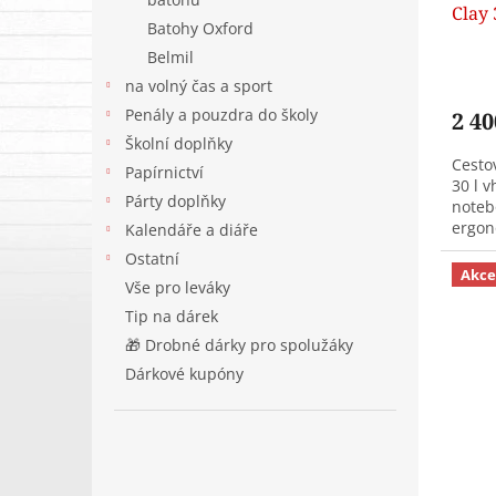
Clay 
t
Batohy Oxford
ů
Belmil
na volný čas a sport
Penály a pouzdra do školy
2 40
Školní doplňky
Cesto
Papírnictví
30 l 
Párty doplňky
noteb
ergon
Kalendáře a diáře
možno
Ostatní
do ško
Akce
Vše pro leváky
Tip na dárek
🎁 Drobné dárky pro spolužáky
Dárkové kupóny