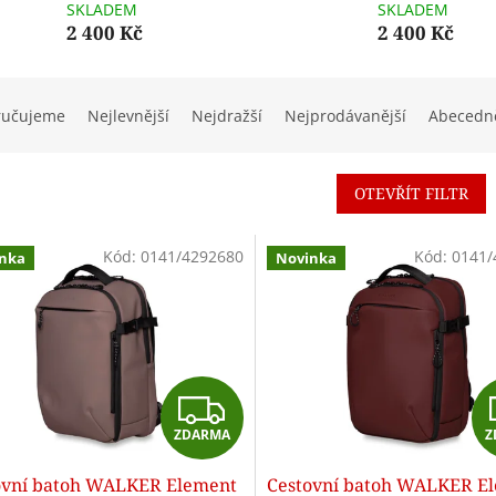
SKLADEM
SKLADEM
2 400 Kč
2 400 Kč
ručujeme
Nejlevnější
Nejdražší
Nejprodávanější
Abecedn
OTEVŘÍT FILTR
Kód:
0141/4292680
Kód:
0141/
nka
Novinka
Z
ZDARMA
Z
D
ovní batoh WALKER Element
Cestovní batoh WALKER E