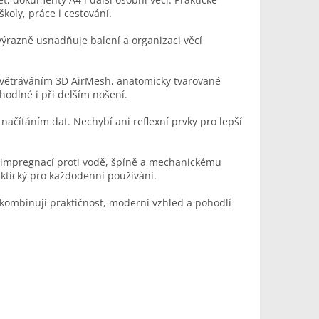
oly, práce i cestování.
výrazně usnadňuje balení a organizaci věcí
odvětráváním 3D AirMesh, anatomicky tvarované
odlné i při delším nošení.
ačítáním dat. Nechybí ani reflexní prvky pro lepší
s impregnací proti vodě, špíně a mechanickému
ktický pro každodenní používání.
kombinují praktičnost, moderní vzhled a pohodlí