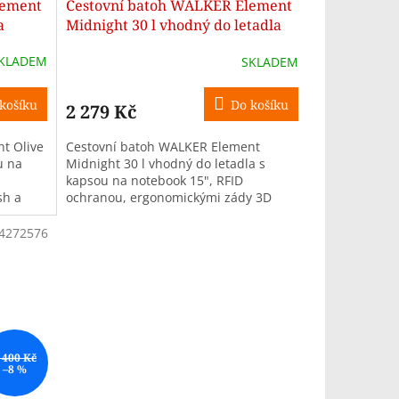
lement
Cestovní batoh WALKER Element
A
a
Midnight 30 l vhodný do letadla
R
KLADEM
SKLADEM
M
M
košíku
Do košíku
2 279 Kč
A
t Olive
Cestovní batoh WALKER Element
u na
Midnight 30 l vhodný do letadla s
kapsou na notebook 15", RFID
sh a
ochranou, ergonomickými zády 3D
deální
AirMesh a možností připevnění na
kufr. Ideální do...
4272576
 400 Kč
–8 %