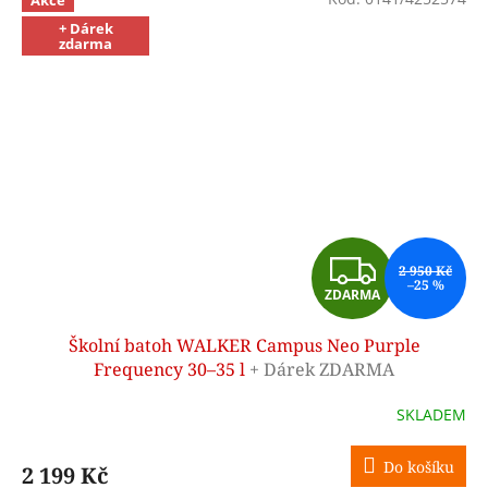
Akce
+ Dárek
zdarma
Z
2 950 Kč
–25 %
ZDARMA
D
Školní batoh WALKER Campus Neo Purple
A
Frequency 30–35 l
+ Dárek ZDARMA
R
SKLADEM
M
Do košíku
2 199 Kč