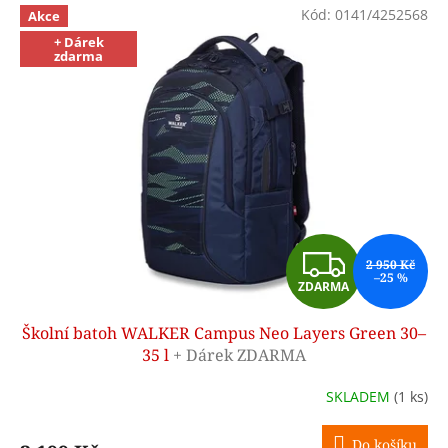
V
Kód:
0141/4252568
d
Akce
ý
u
+ Dárek
p
zdarma
k
i
t
s
ů
p
r
o
d
u
k
t
Z
ů
2 950 Kč
–25 %
ZDARMA
D
Školní batoh WALKER Campus Neo Layers Green 30–
A
35 l
+ Dárek ZDARMA
R
SKLADEM
(1 ks)
M
Do košíku