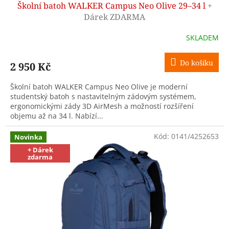
Školní batoh WALKER Campus Neo Olive 29–34 l
+
A
Dárek ZDARMA
R
SKLADEM
M
Do košíku
2 950 Kč
A
Školní batoh WALKER Campus Neo Olive je moderní
studentský batoh s nastavitelným zádovým systémem,
ergonomickými zády 3D AirMesh a možností rozšíření
objemu až na 34 l. Nabízí...
Kód:
0141/4252653
Novinka
+ Dárek
zdarma