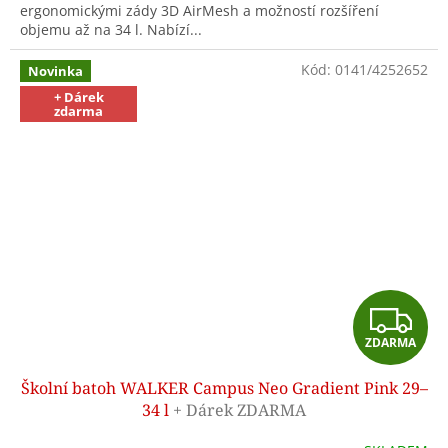
ergonomickými zády 3D AirMesh a možností rozšíření
objemu až na 34 l. Nabízí...
Kód:
0141/4252652
Novinka
+ Dárek
zdarma
Z
ZDARMA
D
Školní batoh WALKER Campus Neo Gradient Pink 29–
A
34 l
+ Dárek ZDARMA
R