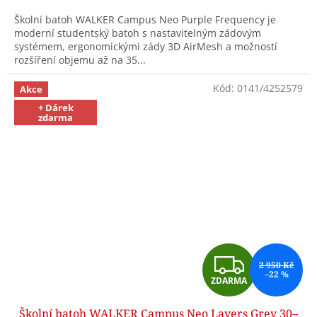
A
Školní batoh WALKER Campus Neo Purple Frequency je
moderní studentský batoh s nastavitelným zádovým
systémem, ergonomickými zády 3D AirMesh a možností
rozšíření objemu až na 35...
Kód:
0141/4252579
Akce
+ Dárek
zdarma
Z
2 950 Kč
–22 %
ZDARMA
D
Školní batoh WALKER Campus Neo Layers Grey 30–