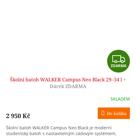
Z
ZDARMA
D
Školní batoh WALKER Campus Neo Black 29–34 l
+
A
Dárek ZDARMA
R
SKLADEM
M
Do košíku
2 950 Kč
A
Školní batoh WALKER Campus Neo Black je moderní
studentský batoh s nastavitelným zádovým systémem,