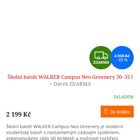
Z
2 950 Kč
–25 %
ZDARMA
D
Školní batoh WALKER Campus Neo Greenery 30–35 l
A
+ Dárek ZDARMA
R
SKLADEM
M
Do košíku
2 199 Kč
A
Školní batoh WALKER Campus Neo Greenery je moderní
studentský batoh s nastavitelným zádovým systémem,
ergonomickými zády 3D AirMesh a možností rozšíření