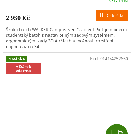
SKLADEM
M
Do košíku
2 950 Kč
A
Školní batoh WALKER Campus Neo Gradient Pink je moderní
studentský batoh s nastavitelným zádovým systémem,
ergonomickými zády 3D AirMesh a možností rozšíření
objemu až na 34 l....
Kód:
0141/4252660
Novinka
+ Dárek
zdarma
Z