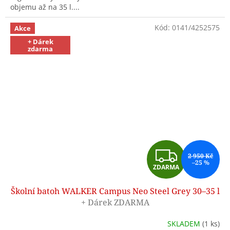
objemu až na 35 l....
Kód:
0141/4252575
Akce
+ Dárek
zdarma
Z
2 950 Kč
–25 %
ZDARMA
D
Školní batoh WALKER Campus Neo Steel Grey 30–35 l
A
+ Dárek ZDARMA
R
SKLADEM
(1 ks)