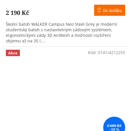
M
Do košíku
2 190 Kč
A
Školní batoh WALKER Campus Neo Steel Grey je moderní
studentský batoh s nastavitelným zádovým systémem,
ergonomickými zády 3D AirMesh a možností rozšíření
objemu až na 35 l....
Kód:
0141/4212255
Akce
2 600 Kč
–50 %