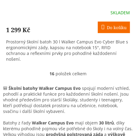
SKLADEM
Do košíku
1 299 Kč
Prostorný školní batoh 30 l Walker Campus Evo Cyber Blue s
ergonomickými zády, kapsou na notebook 15", RFID
ochranou a reflexními prvky pro pohodlné každodenní
nošení.
16
položek celkem
O
v
l
🎒
Školní batohy Walker Campus Evo
spojují moderní vzhled,
á
pohodlí a praktické funkce pro každodenní školní nošení. Jsou
d
vhodné především pro starší školáky, studenty i teenagery,
a
kteří potřebují dostatek prostoru na učebnice, notebook,
c
svačinu i další školní vybavení.
í
p
Batohy z řady
Walker Campus Evo
mají objem
30 litrů
, díky
r
kterému pohodlně pojmou vše potřebné do školy i na volný čas.
v
Velkou výhodou jsou
prodyšná polstrovaná záda
a
výškově