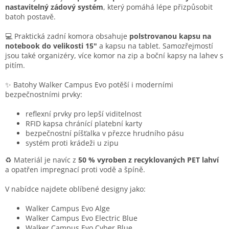
k
nastavitelný zádový systém
, který pomáhá lépe přizpůsobit
y
batoh postavě.
v
ý
💻 Praktická zadní komora obsahuje
polstrovanou kapsu na
p
notebook do velikosti 15"
a kapsu na tablet. Samozřejmostí
i
jsou také organizéry, více komor na zip a boční kapsy na lahev s
s
pitím.
u
✨ Batohy Walker Campus Evo potěší i moderními
bezpečnostními prvky:
reflexní prvky pro lepší viditelnost
RFID kapsa chránící platební karty
bezpečnostní píšťalka v přezce hrudního pásu
systém proti krádeži u zipu
♻️ Materiál je navíc z
50 % vyroben z recyklovaných PET lahví
a opatřen impregnací proti vodě a špíně.
V nabídce najdete oblíbené designy jako:
Walker Campus Evo Alge
Walker Campus Evo Electric Blue
Walker Campus Evo Cyber Blue