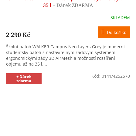
A
35 l
+ Dárek ZDARMA
R
SKLADEM
M
Do košíku
2 290 Kč
A
Školní batoh WALKER Campus Neo Layers Grey je moderní
studentský batoh s nastavitelným zádovým systémem,
ergonomickými zády 3D AirMesh a možností rozšíření
objemu až na 35 l....
Kód:
0141/4252570
+ Dárek
zdarma