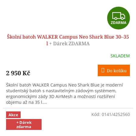
Z
ZDARMA
D
Školní batoh WALKER Campus Neo Shark Blue 30–35
A
l
+ Dárek ZDARMA
R
SKLADEM
M
Do košíku
2 950 Kč
A
Školní batoh WALKER Campus Neo Shark Blue je moderní
studentský batoh s nastavitelným zádovým systémem,
ergonomickými zády 3D AirMesh a možností rozšíření
objemu až na 35 l....
Kód:
0141/4252560
Akce
+ Dárek
zdarma