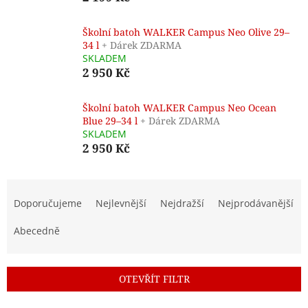
Školní batoh WALKER Campus Neo Olive 29–
34 l
+ Dárek ZDARMA
SKLADEM
2 950 Kč
Školní batoh WALKER Campus Neo Ocean
Blue 29–34 l
+ Dárek ZDARMA
SKLADEM
2 950 Kč
Ř
a
Doporučujeme
Nejlevnější
Nejdražší
Nejprodávanější
z
e
Abecedně
n
í
p
OTEVŘÍT FILTR
r
o