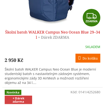
Z
ZDARMA
D
Školní batoh WALKER Campus Neo Ocean Blue 29–34
A
l
+ Dárek ZDARMA
R
SKLADEM
M
Do košíku
2 950 Kč
A
Školní batoh WALKER Campus Neo Ocean Blue je moderní
studentský batoh s nastavitelným zádovým systémem,
ergonomickými zády 3D AirMesh a možností rozšíření
objemu až na 34 l....
Kód:
0141/4252680
Novinka
+ Dárek
zdarma