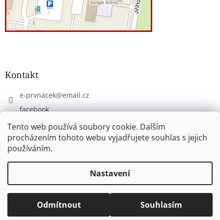
Kontakt
e-prvnacek
@
email.cz
facebook
eprvnacek
Tento web používá soubory cookie. Dalším
procházením tohoto webu vyjadřujete souhlas s jejich
používáním.
Vytvořil Shoptet
Nastavení
Copyright 2026
www.e-prvnacek.cz
. Všechna práva
Odmítnout
Souhlasím
vyhrazena.