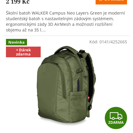
2 199 Kč
A
Školní batoh WALKER Campus Neo Layers Green je moderní
studentský batoh s nastavitelným zádovým systémem,
ergonomickými zády 3D AirMesh a možností rozšíření
objemu až na 35 l....
Kód:
0141/4252665
Novinka
+ Dárek
zdarma
Z
ZDARMA
D