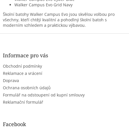
Walker Campus Evo Grid Navy
Školní batohy Walker Campus Evo jsou skvělou volbou pro
všechny, kteří chtějí kvalitní a pohodlný školní batoh s
moderním vzhledem a praktickou výbavou.
Z
á
p
a
Informace pro vás
t
Obchodní podmínky
í
Reklamace a vrácení
Doprava
Ochrana osobních údajů
Formulář na odstoupení od kupní smlouvy
Reklamační formulář
Facebook