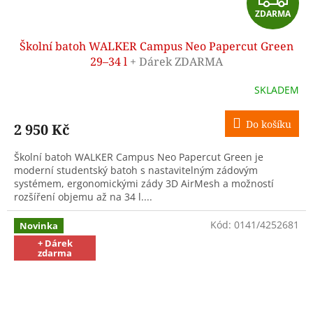
ZDARMA
D
Školní batoh WALKER Campus Neo Papercut Green
A
29–34 l
+ Dárek ZDARMA
R
SKLADEM
M
Do košíku
2 950 Kč
A
Školní batoh WALKER Campus Neo Papercut Green je
moderní studentský batoh s nastavitelným zádovým
systémem, ergonomickými zády 3D AirMesh a možností
rozšíření objemu až na 34 l....
Kód:
0141/4252681
Novinka
+ Dárek
zdarma