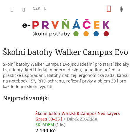
Přejít
NÁKU
na
CZK
obsah
KOŠÍK
Školní batohy Walker Campus Evo
Školní batohy Walker Campus Evo jsou ideální pro starší školáky
i studenty, kteří hledají moderní design, pohodlné nošení a
praktické uspořádání. Batohy nabízejí ergonomická záda, kapsu
na notebook 15", RFID ochranu, reflexní prvky a objem 30 l pro
každodenní školní využití.
Nejprodávanější
Školní batoh WALKER Campus Neo Layers
Green 30–35 l
+ Dárek ZDARMA
SKLADEM
(1 ks)
2 199 Kč