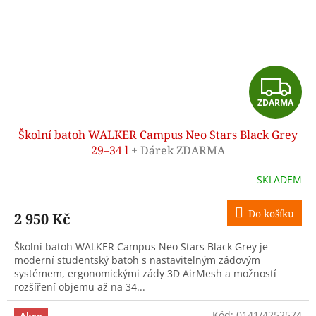
Z
ZDARMA
D
Školní batoh WALKER Campus Neo Stars Black Grey
A
29–34 l
+ Dárek ZDARMA
R
SKLADEM
M
Do košíku
2 950 Kč
A
Školní batoh WALKER Campus Neo Stars Black Grey je
moderní studentský batoh s nastavitelným zádovým
systémem, ergonomickými zády 3D AirMesh a možností
rozšíření objemu až na 34...
Kód:
0141/4252574