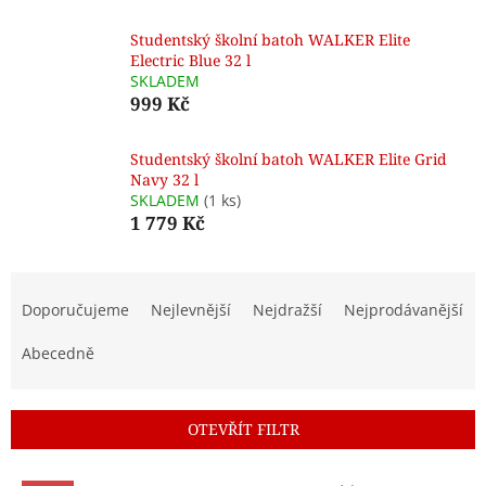
Studentský školní batoh WALKER Elite
Electric Blue 32 l
SKLADEM
999 Kč
Studentský školní batoh WALKER Elite Grid
Navy 32 l
SKLADEM
(1 ks)
1 779 Kč
Ř
a
Doporučujeme
Nejlevnější
Nejdražší
Nejprodávanější
z
e
Abecedně
n
í
p
OTEVŘÍT FILTR
r
o
V