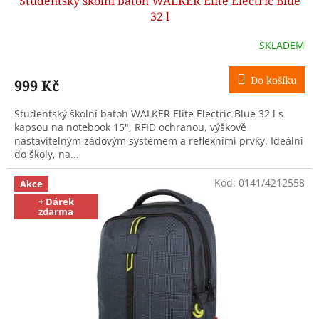
Studentský školní batoh WALKER Elite Electric Blue
32 l
SKLADEM
Do košíku
999 Kč
Studentský školní batoh WALKER Elite Electric Blue 32 l s
kapsou na notebook 15", RFID ochranou, výškově
nastavitelným zádovým systémem a reflexními prvky. Ideální
do školy, na...
Kód:
0141/4212558
Akce
+ Dárek
zdarma