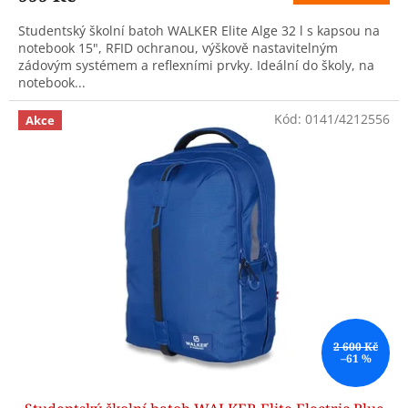
Studentský školní batoh WALKER Elite Alge 32 l s kapsou na
notebook 15", RFID ochranou, výškově nastavitelným
zádovým systémem a reflexními prvky. Ideální do školy, na
notebook...
Kód:
0141/4212556
Akce
2 600 Kč
–61 %