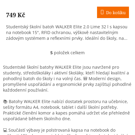
Do košíku
749 Kč
Studentský školní batoh WALKER Elite 2.0 Lime 32 l s kapsou
na notebook 15", RFID ochranou, výškově nastavitelným
zádovým systémem a reflexními prvky. Ideální do školy, na...
5
položek celkem
O
v
l
Studentské školní batohy WALKER Elite jsou navržené pro
á
studenty, středoškoláky i aktivní školáky, kteří hledají kvalitní a
d
pohodlný batoh do školy i na volný čas. 🎒 Moderní design,
a
promyšlené uspořádání a ergonomické prvky zajišťují pohodlné
c
každodenní používání.
í
p
📚 Batohy WALKER Elite nabízí dostatek prostoru na učebnice,
r
sešity formátu A4, notebook, tablet i další školní potřeby.
v
Praktické členění komor a kapes pomáhá udržet vše přehledně
k
uspořádané během školního dne.
y
v
💻 Součástí výbavy je polstrovaná kapsa na notebook do
ý