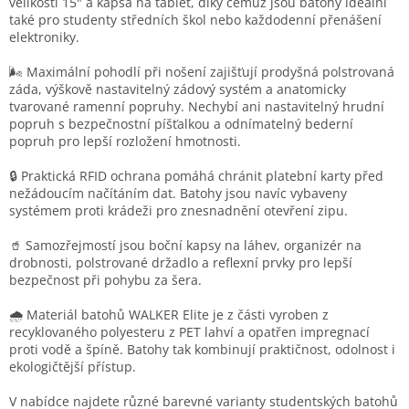
velikosti 15" a kapsa na tablet, díky čemuž jsou batohy ideální
p
také pro studenty středních škol nebo každodenní přenášení
i
elektroniky.
s
u
🌬️ Maximální pohodlí při nošení zajišťují prodyšná polstrovaná
záda, výškově nastavitelný zádový systém a anatomicky
tvarované ramenní popruhy. Nechybí ani nastavitelný hrudní
popruh s bezpečnostní píšťalkou a odnímatelný bederní
popruh pro lepší rozložení hmotnosti.
🔒 Praktická RFID ochrana pomáhá chránit platební karty před
nežádoucím načítáním dat. Batohy jsou navíc vybaveny
systémem proti krádeži pro znesnadnění otevření zipu.
🥤 Samozřejmostí jsou boční kapsy na láhev, organizér na
drobnosti, polstrované držadlo a reflexní prvky pro lepší
bezpečnost při pohybu za šera.
🌧️ Materiál batohů WALKER Elite je z části vyroben z
recyklovaného polyesteru z PET lahví a opatřen impregnací
proti vodě a špíně. Batohy tak kombinují praktičnost, odolnost i
ekologičtější přístup.
V nabídce najdete různé barevné varianty studentských batohů