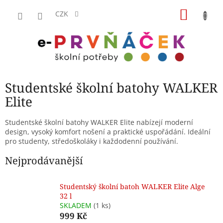
Přejít
NÁKU
na
CZK
obsah
KOŠÍK
Studentské školní batohy WALKER
Elite
Studentské školní batohy WALKER Elite nabízejí moderní
design, vysoký komfort nošení a praktické uspořádání. Ideální
pro studenty, středoškoláky i každodenní používání.
Nejprodávanější
Studentský školní batoh WALKER Elite Alge
32 l
SKLADEM
(1 ks)
999 Kč