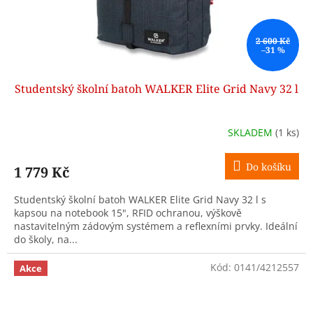
2 600 Kč
–31 %
Studentský školní batoh WALKER Elite Grid Navy 32 l
SKLADEM
(1 ks)
Do košíku
1 779 Kč
Studentský školní batoh WALKER Elite Grid Navy 32 l s
kapsou na notebook 15", RFID ochranou, výškově
nastavitelným zádovým systémem a reflexními prvky. Ideální
do školy, na...
Kód:
0141/4212557
Akce