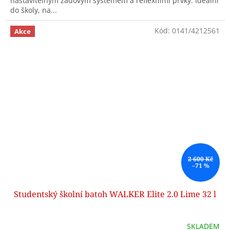
nastavitelným zádovým systémem a reflexními prvky. Ideální
do školy, na...
Kód:
0141/4212561
Akce
2 600 Kč
–71 %
Studentský školní batoh WALKER Elite 2.0 Lime 32 l
SKLADEM