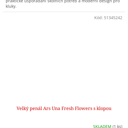
praktické uspořádání školních potřeb a moderní design pro
kluky.
Kód:
51345242
Velký penál Ars Una Fresh Flowers s klopou
SKLADEM
(1 ks)