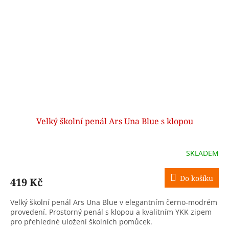
Velký školní penál Ars Una Blue s klopou
SKLADEM
Do košíku
419 Kč
Velký školní penál Ars Una Blue v elegantním černo-modrém
provedení. Prostorný penál s klopou a kvalitním YKK zipem
pro přehledné uložení školních pomůcek.