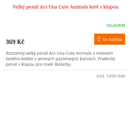
Velký penál Ars Una Cute Animals kotě s klopou
SKLADEM
Do košíku
369 Kč
Roztomilý velký penál Ars Una Cute Animals s motivem
šedého kotěte v jemných pastelových barvách. Praktický
penál s klopou pro malé školačky.
Kód:
54951440