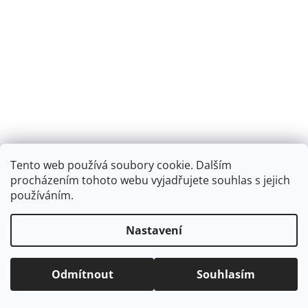
Tento web používá soubory cookie. Dalším
procházením tohoto webu vyjadřujete souhlas s jejich
používáním.
Velký penál Ars Una Keep Rolling s klopou
Nastavení
SKLADEM
Odmítnout
Souhlasím
Do košíku
399 Kč