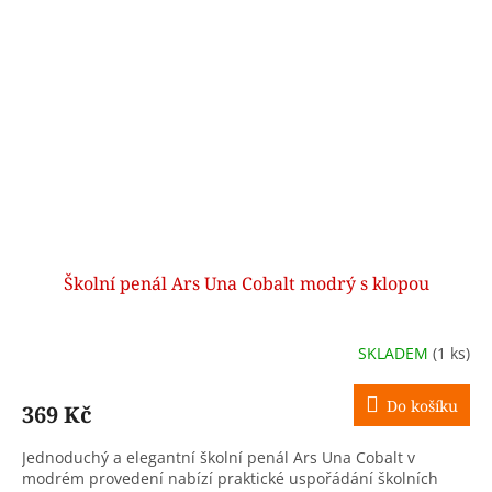
Školní penál Ars Una Cobalt modrý s klopou
SKLADEM
(1 ks)
Do košíku
369 Kč
Jednoduchý a elegantní školní penál Ars Una Cobalt v
modrém provedení nabízí praktické uspořádání školních