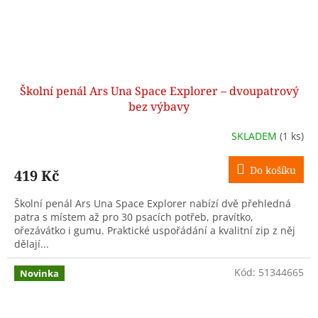
Školní penál Ars Una Space Explorer – dvoupatrový
bez výbavy
SKLADEM
(1 ks)
Do košíku
419 Kč
Školní penál Ars Una Space Explorer nabízí dvě přehledná
patra s místem až pro 30 psacích potřeb, pravítko,
ořezávátko i gumu. Praktické uspořádání a kvalitní zip z něj
dělají...
Kód:
51344665
Novinka