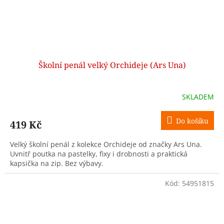
Školní penál velký Orchideje (Ars Una)
SKLADEM
Do košíku
419 Kč
Velký školní penál z kolekce Orchideje od značky Ars Una.
Uvnitř poutka na pastelky, fixy i drobnosti a praktická
kapsička na zip. Bez výbavy.
Kód:
54951815