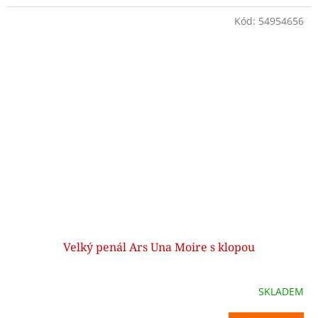
Kód:
54954656
Velký penál Ars Una Moire s klopou
SKLADEM