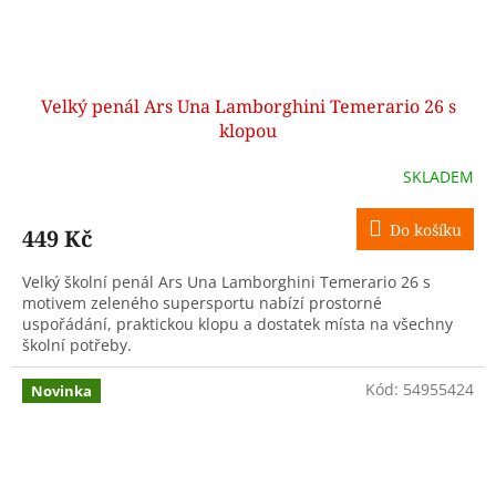
Velký penál Ars Una Lamborghini Temerario 26 s
klopou
SKLADEM
Do košíku
449 Kč
Velký školní penál Ars Una Lamborghini Temerario 26 s
motivem zeleného supersportu nabízí prostorné
uspořádání, praktickou klopu a dostatek místa na všechny
školní potřeby.
Kód:
54955424
Novinka