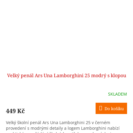
Velký penál Ars Una Lamborghini 25 modrý s klopou
SKLADEM
Do košíku
449 Kč
Velký školní penál Ars Una Lamborghini 25 v černém
provedení s modrými detaily a logem Lamborghini nabízí