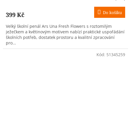
Do košíku
399 Kč
Velký školní penál Ars Una Fresh Flowers s roztomilým
ježečkem a květinovým motivem nabízí praktické uspořádání
školních potřeb, dostatek prostoru a kvalitní zpracování
pro...
Kód:
51345259