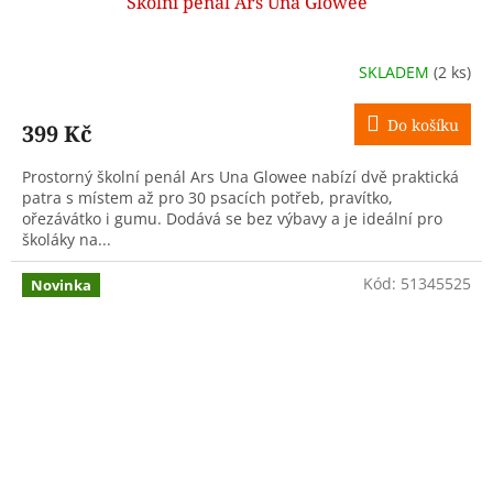
Školní penál Ars Una Glowee
SKLADEM
(2 ks)
Do košíku
399 Kč
Prostorný školní penál Ars Una Glowee nabízí dvě praktická
patra s místem až pro 30 psacích potřeb, pravítko,
ořezávátko i gumu. Dodává se bez výbavy a je ideální pro
školáky na...
Kód:
51345525
Novinka