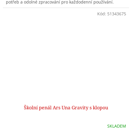
potřeb a odolné zpracování pro každodenní používání.
Kód:
51343675
Školní penál Ars Una Gravity s klopou
SKLADEM