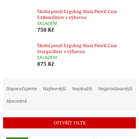
Školní penál Ergobag Maxi Pencil Case
ExBeardition s výbavou
SKLADEM
750 Kč
Školní penál Ergobag Maxi Pencil Case
StargazBear s výbavou
SKLADEM
875 Kč
Ř
a
Doporučujeme
Nejlevnější
Nejdražší
Nejprodávanější
z
e
Abecedně
n
í
p
OTEVŘÍT FILTR
r
o
V