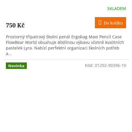
SKLADEM
Do košíku
750 Kč
Prostorný třípatrový školní penál Ergobag Maxi Pencil Case
FlowBear World obsahuje 40dílnou výbavu včetně kvalitních
pastelek Lyra. Nabízí perfektní organizaci školních potřeb
a...
Kód:
01292-90396-10
Novinka