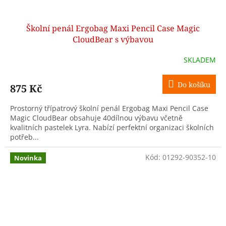
Školní penál Ergobag Maxi Pencil Case Magic
CloudBear s výbavou
SKLADEM
Do košíku
875 Kč
Prostorný třípatrový školní penál Ergobag Maxi Pencil Case
Magic CloudBear obsahuje 40dílnou výbavu včetně
kvalitních pastelek Lyra. Nabízí perfektní organizaci školních
potřeb...
Kód:
01292-90352-10
Novinka