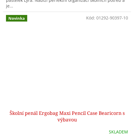
pastelek Lyra. Nabízí perfektní organizaci školních potřeb a
je...
Kód:
01292-90397-10
Novinka
Školní penál Ergobag Maxi Pencil Case Bearicorn s
výbavou
SKLADEM