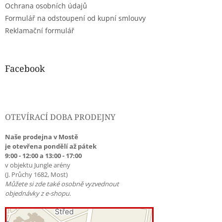
Ochrana osobních údajů
Formulář na odstoupení od kupní smlouvy
Reklamační formulář
Facebook
OTEVÍRACÍ DOBA PRODEJNY
Naše prodejna v Mostě
je otevřena pondělí až pátek
9:00 - 12:00 a 13:00 - 17:00
v objektu Jungle arény
(J. Průchy 1682, Most)
Můžete si zde také osobně vyzvednout
objednávky z e-shopu.