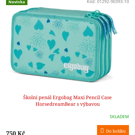
Kód:
01292-90393-10
d
Novinka
ý
u
p
k
i
t
s
ů
p
r
o
d
u
k
t
ů
Školní penál Ergobag Maxi Pencil Case
HorsedreamBear s výbavou
SKLADEM
Do košíku
750 Kč