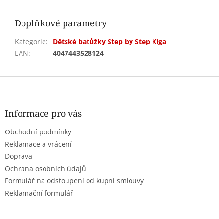
Doplňkové parametry
Kategorie
:
Dětské batůžky Step by Step Kiga
EAN
:
4047443528124
Z
á
p
a
Informace pro vás
t
Obchodní podmínky
í
Reklamace a vrácení
Doprava
Ochrana osobních údajů
Formulář na odstoupení od kupní smlouvy
Reklamační formulář