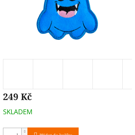
249 Kč
Měrná
SKLADEM
cena: