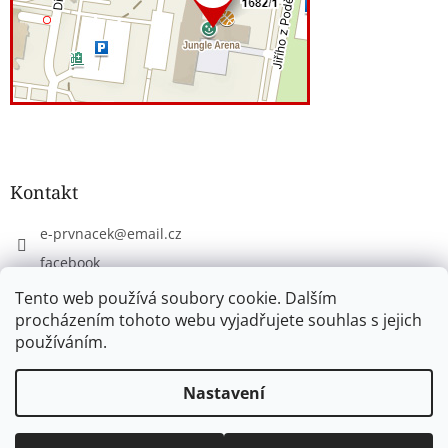
Kontakt
e-prvnacek
@
email.cz
facebook
eprvnacek
Tento web používá soubory cookie. Dalším
procházením tohoto webu vyjadřujete souhlas s jejich
používáním.
Vytvořil Shoptet
Nastavení
Copyright 2026
www.e-prvnacek.cz
. Všechna práva