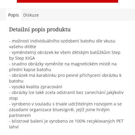
Popis
Diskuze
Detailní popis produktu
- možnost individuálního ozdobení batohu dle vkusu
vašeho dítěte
- vyměnitelný obrázek ke všem dětským batůžkům Step
by Step KIGA
- snadno obrázky vyměníte na magnetickém místě na
přední kapse batohu
- obrázek má karabinku pro pevné přichycení obrázku k
batohu
- vysoká kvalita zpracování
- obrázky lze také zcela odstranit bez zanechání jakýkoliv
stop
- vyrobeno v souladu s trvale udržitelným rozvojem a se
zásadami organizace bluesign®, jejíž jsme hrdým
partnerem
- blistrové balení je vyrobeno ze 100% recyklovaných PET
lahví