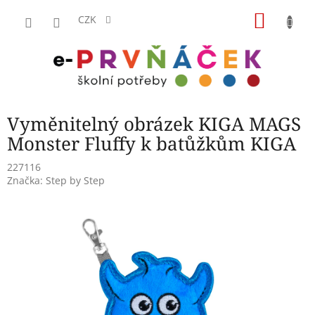
Přejít
NÁKU
na
CZK
obsah
KOŠÍK
Vyměnitelný obrázek KIGA MAGS
Monster Fluffy k batůžkům KIGA
227116
Značka:
Step by Step