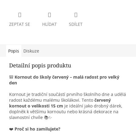
ZEPTAT SE
HLÍDAT
SDÍLET
Popis
Diskuze
Detailní popis produktu
🎒
Kornout do školy červený – malá radost pro velký
den
Kornout je tradiční součástí prvního školního dne a udělá
radost každému malému školákovi. Tento
červený
kornout o velikosti 15 cm
je ideální jako drobný dárek,
doplněk k většímu kornoutu nebo krásná dekorace na
slavnostní chvíle 📚✨
❤️
Proč si ho zamilujete?