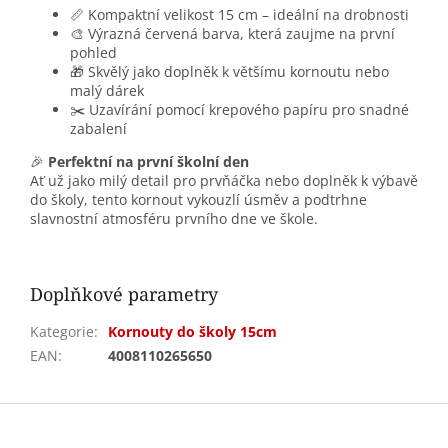
📏 Kompaktní velikost 15 cm – ideální na drobnosti
🎨 Výrazná červená barva, která zaujme na první
pohled
🎁 Skvělý jako doplněk k většímu kornoutu nebo
malý dárek
✂️ Uzavírání pomocí krepového papíru pro snadné
zabalení
🎉
Perfektní na první školní den
Ať už jako milý detail pro prvňáčka nebo doplněk k výbavě
do školy, tento kornout vykouzlí úsměv a podtrhne
slavnostní atmosféru prvního dne ve škole.
Doplňkové parametry
Kategorie
:
Kornouty do školy 15cm
EAN
:
4008110265650
Z
á