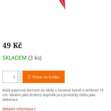
49 Kč
Měrná
SKLADEM
(3 ks)
cena:
Přidat do košíku
Malý papírový kornout do školy v červené barvě o velikosti 15
cm. Ideální jako drobný doplněk pro prvňáčky nebo jako
dekorace.
Detailní informace