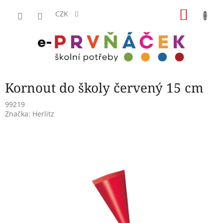
Přejít
NÁKU
na
CZK
obsah
KOŠÍK
Kornout do školy červený 15 cm
99219
Značka:
Herlitz