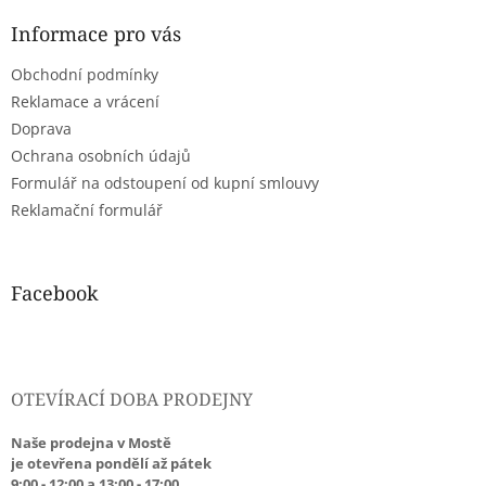
p
a
Informace pro vás
t
Obchodní podmínky
í
Reklamace a vrácení
Doprava
Ochrana osobních údajů
Formulář na odstoupení od kupní smlouvy
Reklamační formulář
Facebook
OTEVÍRACÍ DOBA PRODEJNY
Naše prodejna v Mostě
je otevřena pondělí až pátek
9:00 - 12:00 a 13:00 - 17:00