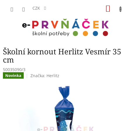
Přejít
NÁKU
na
CZK
obsah
KOŠÍK
Školní kornout Herlitz Vesmír 35
cm
50035090/3
Značka:
Herlitz
Novinka