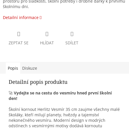
prostoru pro sladkosti, školní potřeby i drobné dárky k prvnímu
školnímu dni.
Detailní informace
ZEPTAT SE
HLÍDAT
SDÍLET
Popis
Diskuze
Detailní popis produktu
🚀
Vydejte se na cestu do vesmíru hned první školní
den!
Školní kornout Herlitz Vesmír 35 cm zaujme všechny malé
školáky, kteří milují planety, hvězdy a tajemství
nekonečného vesmíru. Moderní design v modrých
odstínech s vesmírnými motivy dodává kornoutu