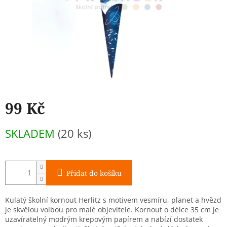
99 Kč
Měrná
SKLADEM
(20 ks)
cena:
Přidat do košíku
Kulatý školní kornout Herlitz s motivem vesmíru, planet a hvězd
je skvělou volbou pro malé objevitele. Kornout o délce 35 cm je
uzavíratelný modrým krepovým papírem a nabízí dostatek