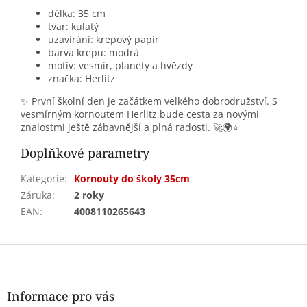
délka: 35 cm
tvar: kulatý
uzavírání: krepový papír
barva krepu: modrá
motiv: vesmír, planety a hvězdy
značka: Herlitz
✨ První školní den je začátkem velkého dobrodružství. S
vesmírným kornoutem Herlitz bude cesta za novými
znalostmi ještě zábavnější a plná radosti. 🚀🌍⭐
Doplňkové parametry
Kategorie
:
Kornouty do školy 35cm
Záruka
:
2 roky
EAN
:
4008110265643
Z
á
p
a
Informace pro vás