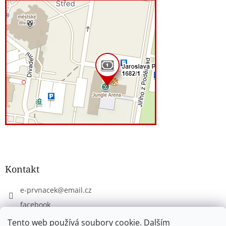
Kontakt
e-prvnacek
@
email.cz
facebook
eprvnacek
Tento web používá soubory cookie. Dalším