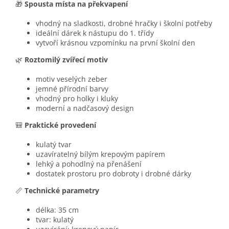
🎁
Spousta místa na překvapení
vhodný na sladkosti, drobné hračky i školní potřeby
ideální dárek k nástupu do 1. třídy
vytvoří krásnou vzpomínku na první školní den
🌿
Roztomilý zvířecí motiv
motiv veselých zeber
jemné přírodní barvy
vhodný pro holky i kluky
moderní a nadčasový design
🎒
Praktické provedení
kulatý tvar
uzavíratelný bílým krepovým papírem
lehký a pohodlný na přenášení
dostatek prostoru pro dobroty i drobné dárky
📏
Technické parametry
délka: 35 cm
tvar: kulatý