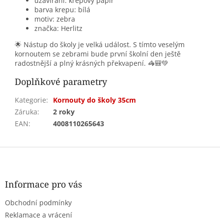
uzavírání: krepový papír
barva krepu: bílá
motiv: zebra
značka: Herlitz
🌟 Nástup do školy je velká událost. S tímto veselým
kornoutem se zebrami bude první školní den ještě
radostnější a plný krásných překvapení. 🦓🎒💚
Doplňkové parametry
Kategorie
:
Kornouty do školy 35cm
Záruka
:
2 roky
EAN
:
4008110265643
Z
á
p
a
Informace pro vás
t
Obchodní podmínky
í
Reklamace a vrácení