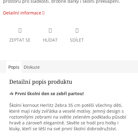
prostoru pro sladkosti, drobné dárky i školní překvapení.
Detailní informace
ZEPTAT SE
HLÍDAT
SDÍLET
Popis
Diskuze
Detailní popis produktu
🦓
První školní den se zebří partou!
Školní kornout Herlitz Zebra 35 cm potěší všechny děti,
které mají rády zvířátka a veselé motivy. Jemný design s
roztomilými zebrami na světle zeleném podkladu působí
hravě a zároveň elegantně. Skvěle se hodí pro holky i
kluky, kteří se těší na své první školní dobrodružství.