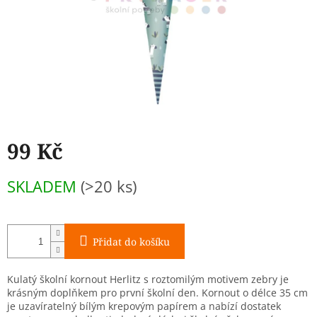
99 Kč
Měrná
SKLADEM
(>20 ks)
cena:
Přidat do košíku
Kulatý školní kornout Herlitz s roztomilým motivem zebry je
krásným doplňkem pro první školní den. Kornout o délce 35 cm
je uzavíratelný bílým krepovým papírem a nabízí dostatek