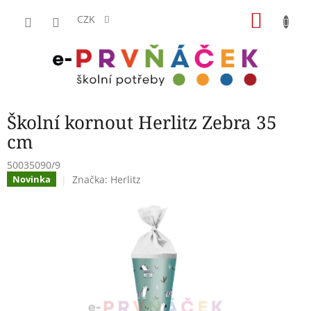
Přejít
NÁKU
na
CZK
obsah
KOŠÍK
Školní kornout Herlitz Zebra 35
cm
50035090/9
Značka:
Herlitz
Novinka