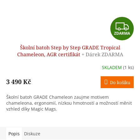
Z
ZDARMA
D
Školní batoh Step by Step GRADE Tropical
A
Chameleon, AGR certifikát
+ Dárek ZDARMA
R
SKLADEM
(1 ks)
M
3 490 Kč
Do košíku
A
Školní batoh GRADE Chameleon zaujme motivem
chameleona, ergonomií, nízkou hmotností a možností měnit
vzhled díky Magic Mags.
Popis
Diskuze