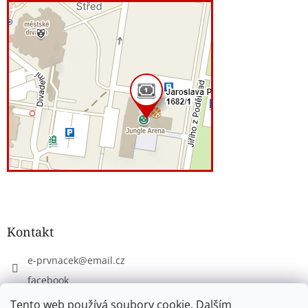
Kontakt
e-prvnacek
@
email.cz
facebook
eprvnacek
Tento web používá soubory cookie. Dalším