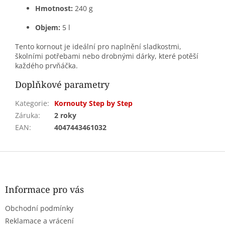
Hmotnost:
240 g
Objem:
5 l
Tento kornout je ideální pro naplnění sladkostmi,
školními potřebami nebo drobnými dárky, které potěší
každého prvňáčka.
Doplňkové parametry
Kategorie
:
Kornouty Step by Step
Záruka
:
2 roky
EAN
:
4047443461032
Z
á
p
a
Informace pro vás
t
Obchodní podmínky
í
Reklamace a vrácení