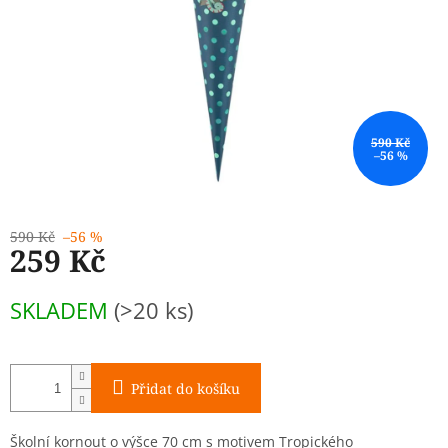
590 Kč
–56 %
590 Kč
–56 %
259 Kč
Měrná
SKLADEM
(>20 ks)
cena:
Přidat do košíku
Školní kornout o výšce 70 cm s motivem Tropického