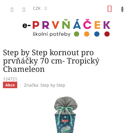
Přejít
NÁKU
na
CZK
obsah
KOŠÍK
Step by Step kornout pro
prvňáčky 70 cm- Tropický
Chameleon
124721
Značka:
Step by Step
Akce