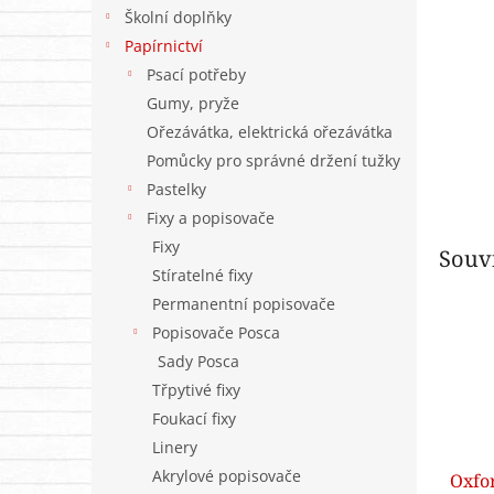
n
Školní doplňky
e
Papírnictví
l
Psací potřeby
Gumy, pryže
Ořezávátka, elektrická ořezávátka
Pomůcky pro správné držení tužky
Pastelky
Fixy a popisovače
Fixy
Souvi
Stíratelné fixy
Permanentní popisovače
Popisovače Posca
Sady Posca
Třpytivé fixy
Foukací fixy
Linery
Akrylové popisovače
Oxfor