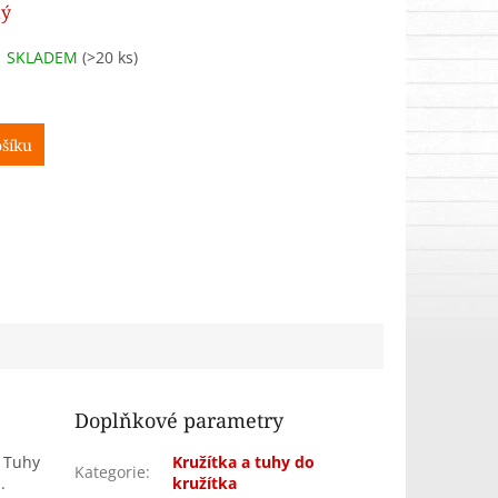
tý
SKLADEM
(>20 ks)
šíku
Doplňkové parametry
 Tuhy
Kružítka a tuhy do
Kategorie
:
.
kružítka