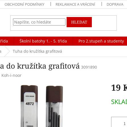
OBCHODNÍ PODMÍNKY
REKLAMACE A VRÁCENÍ
DOPRAVA
HLEDAT
třída
Školní batohy 1. - 5. třída
Pro 2.stupeň a studenty
a
Tuha do kružítka grafitová
a do kružítka grafitová
3091890
:
Koh-i-noor
19 
Měrná
SKL
cena: