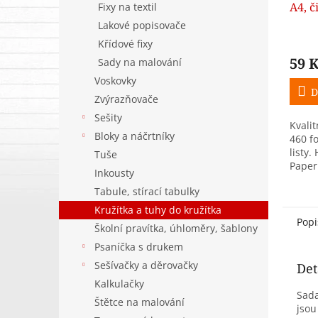
A4, č
Fixy na textil
Lakové popisovače
Křídové fixy
59 
Sady na malování
Voskovky
D
Zvýrazňovače
Sešity
Kvalit
Bloky a náčrtníky
460 f
listy.
Tuše
Paper
Inkousty
desky
Tabule, stírací tabulky
za 1 k
sklad
Kružítka a tuhy do kružítka
Popi
Školní pravítka, úhloměry, šablony
Psaníčka s drukem
Sešívačky a děrovačky
Det
Kalkulačky
Sada
Štětce na malování
jsou