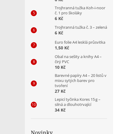
Trojhranná tužka Koh-i-noor
č. 1 pro školáky
6 Kč
Trojhranná tužka č. 3 – zelená
6 Kč
Euro folie A4 lesklá průsvitka
1,50 Kč
Obal na sešity a knihy A4 –
čirý PVC
10 Kč
Barevné papíry A4 – 20 listů v
mixu sytých barev pro
tvoření
27 Kč
Lepicí tyčinka Kores 15 g –
silná a dlouhotrvající
34 Kč
Novinky