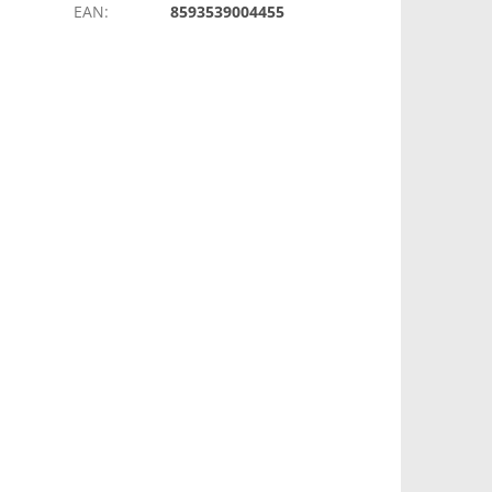
EAN
:
8593539004455