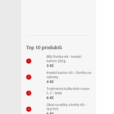
Top 10 produktů
Bílá čtvrtka A4 – kreslicí
karton 220 g
3 Kč
Kreslicí karton A3 – čtvrtka na
výkresy
4 Kč
Trojhranná tužka Koh-i-noor
č. 2 – šedá
6 Kč
Obal na sešity a knihy A5 –
čirý PVC
6 Kč