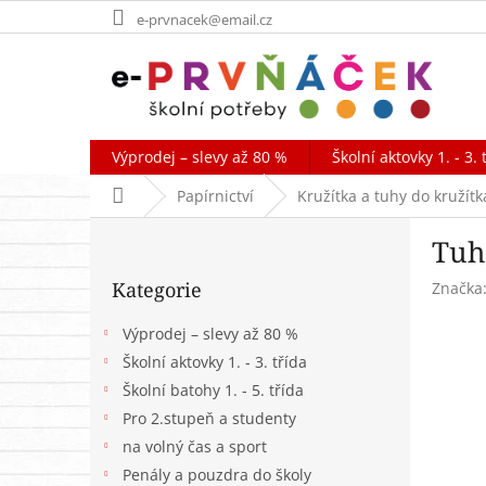
Přejít
e-prvnacek@email.cz
na
obsah
Výprodej – slevy až 80 %
Školní aktovky 1. - 3. 
Domů
Papírnictví
Kružítka a tuhy do kružítk
P
Tuh
o
Přeskočit
s
Kategorie
Značka
kategorie
t
r
Výprodej – slevy až 80 %
a
Školní aktovky 1. - 3. třída
n
Školní batohy 1. - 5. třída
n
í
Pro 2.stupeň a studenty
p
na volný čas a sport
a
Penály a pouzdra do školy