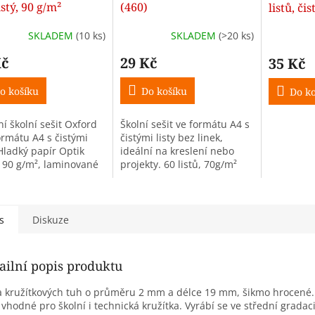
istý, 90 g/m²
(460)
listů, čis
SKLADEM
(10 ks)
SKLADEM
(>20 ks)
Kč
29 Kč
35 Kč
o košíku
Do košíku
Do ko
ní školní sešit Oxford
Školní sešit ve formátu A4 s
ormátu A4 s čistými
čistými listy bez linek,
 Hladký papír Optik
ideální na kreslení nebo
 90 g/m², laminované
projekty. 60 listů, 70g/m²
, zaoblené rohy. Cena
papír. Motiv dodáváme dle
us. Barvy obálky dle
skladových zásob.
u.
s
Diskuze
ailní popis produktu
 kružítkových tuh o průměru 2 mm a délce 19 mm, šikmo hrocené.
 vhodné pro školní i technická kružítka. Vyrábí se ve střední gradaci