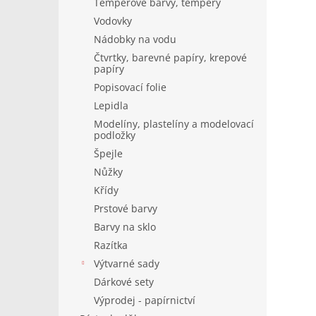
Temperové barvy, tempery
Vodovky
Nádobky na vodu
Čtvrtky, barevné papíry, krepové
papíry
Popisovací folie
Lepidla
Modelíny, plastelíny a modelovací
podložky
Špejle
Nůžky
Křídy
Prstové barvy
Barvy na sklo
Razítka
Výtvarné sady
Dárkové sety
Výprodej - papírnictví