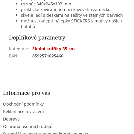
rozměr 340x245x103 mm
praktické zavírání pomocí kovového zámečku
skvěle ladí s deskami na sešity ve stejných barvách
možnost nalepit nálepky STICKERS s motivy našich
batohů
Doplňkové parametry
Kategorie
:
Školní kufříky 35 cm
EAN
:
8592571025466
Z
á
p
a
Informace pro vás
t
Obchodní podmínky
í
Reklamace a vrácení
Doprava
Ochrana osobních údajů
Formulář na odstoupení od kupní smlouvy