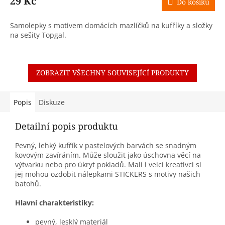
29 Kč
Do košíku
Samolepky s motivem domácích mazlíčků na kufříky a složky
na sešity Topgal.
ZOBRAZIT VŠECHNY SOUVISEJÍCÍ PRODUKTY
Popis
Diskuze
Detailní popis produktu
Pevný, lehký kufřík v pastelových barvách se snadným
kovovým zavíráním. Může sloužit jako úschovna věcí na
výtvarku nebo pro úkryt pokladů. Malí i velcí kreativci si
jej mohou ozdobit nálepkami STICKERS s motivy našich
batohů.
Hlavní charakteristiky:
pevný, lesklý materiál