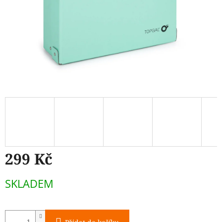
299 Kč
Měrná
SKLADEM
cena: