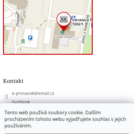
Kontakt
e-prvnacek
@
email.cz
facebook
eprvnacek
Tento web používá soubory cookie. Dalším
procházením tohoto webu vyjadřujete souhlas s jejich
používáním.