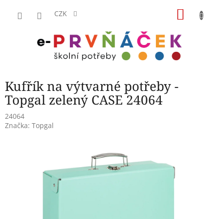
Přejít
NÁKU
na
CZK
obsah
KOŠÍK
Kufřík na výtvarné potřeby -
Topgal zelený CASE 24064
24064
Značka:
Topgal