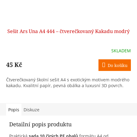
Sešit Ars Una A4 444 – čtverečkovaný Kakadu modrý
SKLADEM
45 Kč
Do košíku
Čtverečkovaný školní sešit A4 s exotickým motivem modrého
kakadu. Kvalitní papír, pevná obálka a luxusní 3D povrch.
Popis
Diskuze
Detailní popis produktu
Praktická
sada 10 čirých PE obalů
formátu A4 od