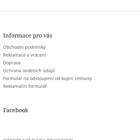
Z
á
p
a
Informace pro vás
t
Obchodní podmínky
í
Reklamace a vrácení
Doprava
Ochrana osobních údajů
Formulář na odstoupení od kupní smlouvy
Reklamační formulář
Facebook