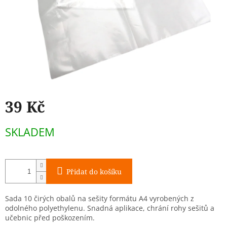
39 Kč
Měrná
SKLADEM
cena:
Přidat do košíku
Sada 10 čirých obalů na sešity formátu A4 vyrobených z
odolného polyethylenu. Snadná aplikace, chrání rohy sešitů a
učebnic před poškozením.