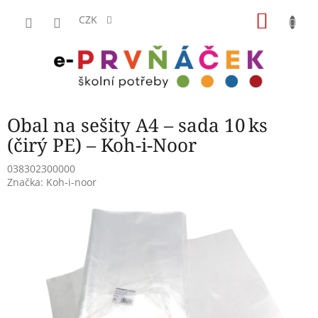
Přejít
NÁKU
na
CZK
obsah
KOŠÍK
Obal na sešity A4 – sada 10 ks
(čirý PE) – Koh‑i‑Noor
038302300000
Značka:
Koh-i-noor