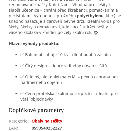
renomované značky Koh‑i‑Noor. Vhodná pro sešity i
slabší učebnice – chrání před škrábanci, pomačkáním a
nečistotami. Vyrobeno z pružného
polyethylenu
, který se
snadno nasazuje a zároveň pevně drží. Ideální volba pro
školy, školky a domácnosti, kde chceš udržet sešity
vašeho školáka v kondici po celý školní rok. 📚
Hlavní výhody produktu:
✅ Balení obsahuje 10 ks – dlouhodobá zásoba
✅ Čirý design – dobře viditelný obsah sešitů
✅ Odolný, ale tenký materiál – pevná ochrana bez
nadměrného objemu
✅ Cena přátelská školnímu rozpočtu – ideální pro
větší objednávky
Doplňkové parametry
Kategorie
:
Obaly na sešity
EAN
:
8593540252227