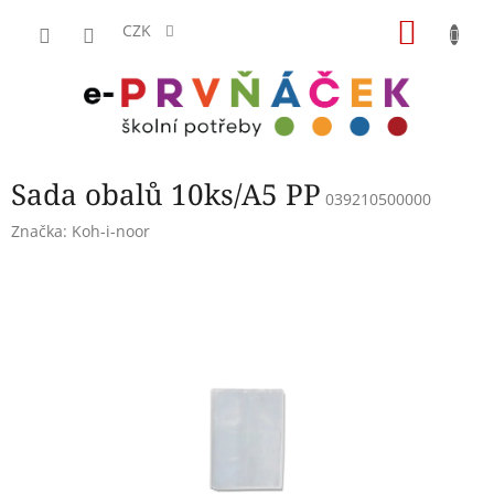
Přejít
NÁKU
na
CZK
obsah
KOŠÍK
Sada obalů 10ks/A5 PP
039210500000
Značka:
Koh-i-noor