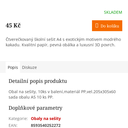
SKLADEM
45 Kč
Do košíku
Čtverečkovaný školní sešit A4 s exotickým motivem modrého
kakadu. Kvalitní papír, pevná obálka a luxusní 3D povrch.
Popis
Diskuze
Detailní popis produktu
Obal na sešity, 10ks v balení,materiál PP,vel.205x305x60
sada obalu A5 10 ks PP.
Doplňkové parametry
Kategorie
:
Obaly na sešity
EAN
:
8593540252272