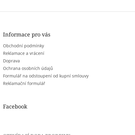
Z
á
p
a
Informace pro vás
t
Obchodní podmínky
í
Reklamace a vrácení
Doprava
Ochrana osobních údajů
Formulář na odstoupení od kupní smlouvy
Reklamační formulář
Facebook