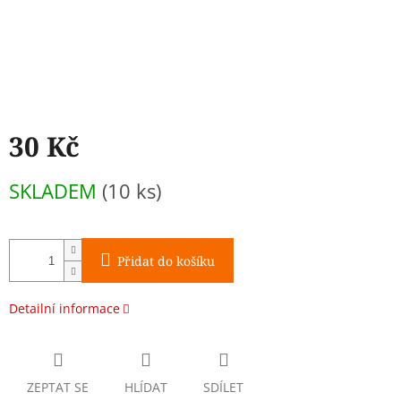
30 Kč
Měrná
SKLADEM
(10 ks)
cena:
Přidat do košíku
Detailní informace
ZEPTAT SE
HLÍDAT
SDÍLET