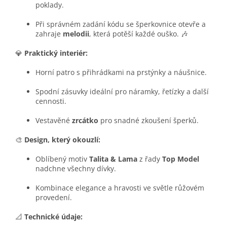
poklady.
Při správném zadání kódu se šperkovnice otevře a
zahraje
melodii
, která potěší každé ouško. 🎶
💎
Praktický interiér:
Horní patro s přihrádkami na prstýnky a náušnice.
Spodní zásuvky ideální pro náramky, řetízky a další
cennosti.
Vestavěné
zrcátko
pro snadné zkoušení šperků.
🎨
Design, který okouzlí:
Oblíbený motiv
Talita & Lama
z řady
Top Model
nadchne všechny dívky.
Kombinace elegance a hravosti ve světle růžovém
provedení.
📐
Technické údaje: