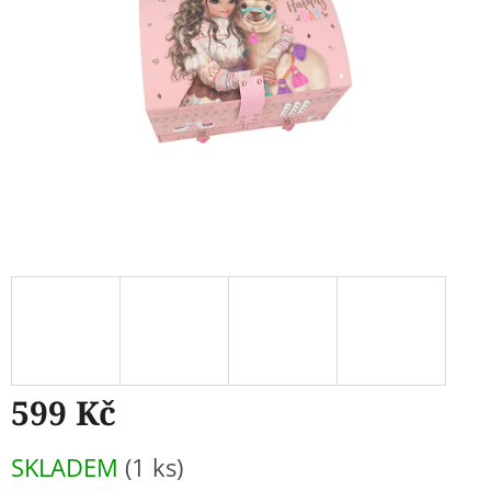
599 Kč
Měrná
SKLADEM
(1 ks)
cena: