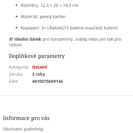
Rozměry: 12,3 × 20 × 14,3 cm
Materiál: pevný karton
Napájení: 3× LR44/AG13 baterie (součástí balení)
🎁
Ideální dárek
pro narozeniny, svátky nebo jen tak pro
radost.
Doplňkové parametry
Kategorie
:
Ostatní
Záruka
:
2 roky
EAN
:
4010070609146
Z
á
p
a
Informace pro vás
t
Obchodní podmínky
í