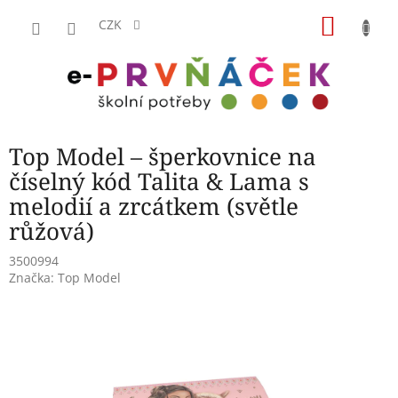
Přejít
NÁKU
na
CZK
obsah
KOŠÍK
Top Model – šperkovnice na
číselný kód Talita & Lama s
melodií a zrcátkem (světle
růžová)
3500994
Značka:
Top Model