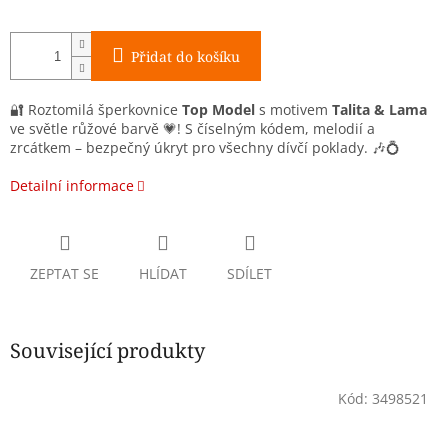
Přidat do košíku
🔐 Roztomilá šperkovnice
Top Model
s motivem
Talita & Lama
ve světle růžové barvě 💗! S číselným kódem, melodií a
zrcátkem – bezpečný úkryt pro všechny dívčí poklady. 🎶💍
Detailní informace
ZEPTAT SE
HLÍDAT
SDÍLET
Související produkty
Kód:
3498521