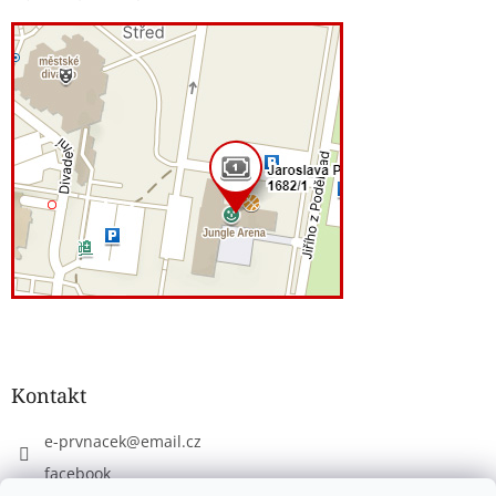
Kontakt
e-prvnacek
@
email.cz
facebook