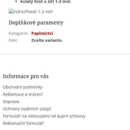
kulatý hrot o šíři 1-2 mm
Doplňkové parametry
Kategorie
:
Papírnictví
EAN
:
Zvolte variantu
Z
á
p
a
Informace pro vás
t
Obchodní podmínky
í
Reklamace a vrácení
Doprava
Ochrana osobních údajů
Formulář na odstoupení od kupní smlouvy
Reklamační formulář