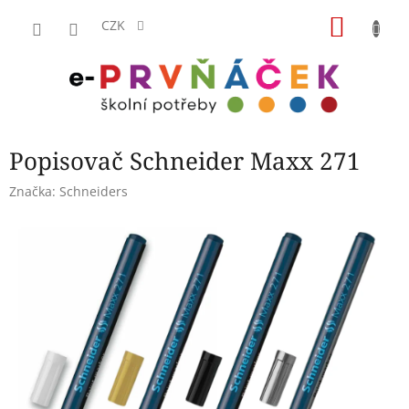
Přejít
NÁKU
na
CZK
obsah
KOŠÍK
Popisovač Schneider Maxx 271
Značka:
Schneiders