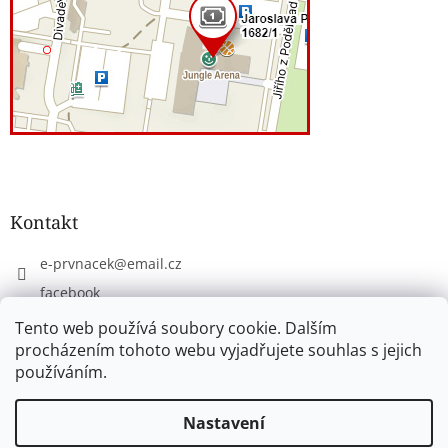
Kontakt
e-prvnacek
@
email.cz
facebook
eprvnacek
Tento web používá soubory cookie. Dalším
procházením tohoto webu vyjadřujete souhlas s jejich
používáním.
Vytvořil Shoptet
Nastavení