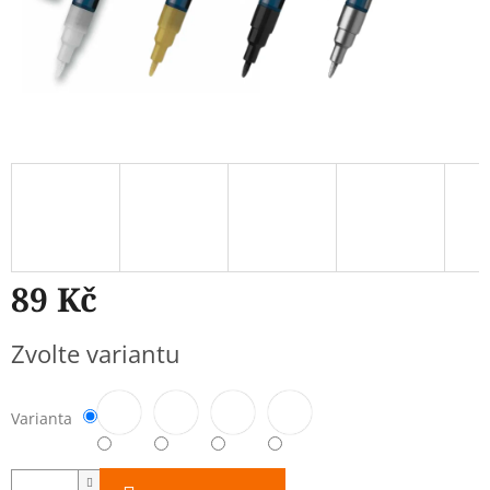
89 Kč
Měrná
Zvolte variantu
cena:
Varianta