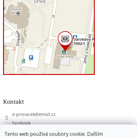
Kontakt
e-prvnacek
@
email.cz
facebook
eprvnacek
Tento web používá soubory cookie. Dalším