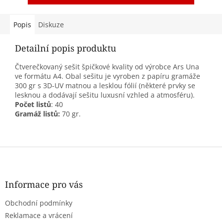
Popis
Diskuze
Detailní popis produktu
Čtverečkovaný sešit špičkové kvality od výrobce Ars Una
ve formátu A4. Obal sešitu je vyroben z papíru gramáže
300 gr s 3D-UV matnou a lesklou fólií (některé prvky se
lesknou a dodávají sešitu luxusní vzhled a atmosféru).
Počet listů
: 40
Gramáž listů:
70 gr.
Z
á
p
a
Informace pro vás
t
Obchodní podmínky
í
Reklamace a vrácení