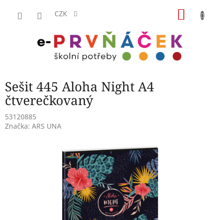
Přejít
NÁKU
na
CZK
obsah
KOŠÍK
Sešit 445 Aloha Night A4
čtverečkovaný
53120885
Značka:
ARS UNA