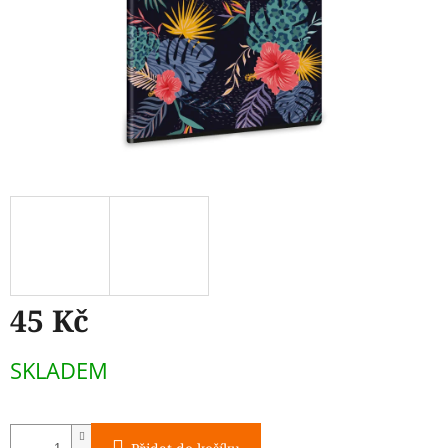
45 Kč
Měrná
SKLADEM
cena: