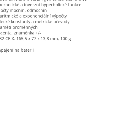
perbolické a inverzní hyperbolické funkce
počty mocnin, odmocnin
garitmické a exponenciální výpočty
decké konstanty a metrické převody
pamětí proměnných
ocenta, znaménka +/-
 82 CE X: 165,5 x 77 x 13,8 mm, 100 g