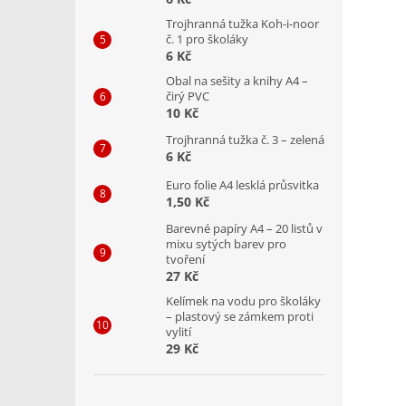
Trojhranná tužka Koh-i-noor
č. 1 pro školáky
6 Kč
Obal na sešity a knihy A4 –
čirý PVC
10 Kč
Trojhranná tužka č. 3 – zelená
6 Kč
Euro folie A4 lesklá průsvitka
1,50 Kč
Barevné papíry A4 – 20 listů v
mixu sytých barev pro
tvoření
27 Kč
Kelímek na vodu pro školáky
– plastový se zámkem proti
vylití
29 Kč