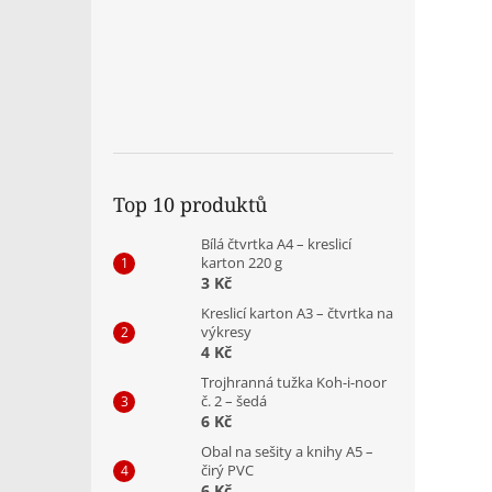
Top 10 produktů
Bílá čtvrtka A4 – kreslicí
karton 220 g
3 Kč
Kreslicí karton A3 – čtvrtka na
výkresy
4 Kč
Trojhranná tužka Koh-i-noor
č. 2 – šedá
6 Kč
Obal na sešity a knihy A5 –
čirý PVC
6 Kč