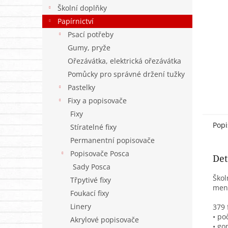
n
Školní doplňky
e
Papírnictví
l
Psací potřeby
Gumy, pryže
Ořezávátka, elektrická ořezávátka
Pomůcky pro správné držení tužky
Pastelky
Fixy a popisovače
Fixy
Popi
Stíratelné fixy
Permanentní popisovače
Popisovače Posca
Det
Sady Posca
Škol
Třpytivé fixy
menu
Foukací fixy
Linery
379 
• po
Akrylové popisovače
• go