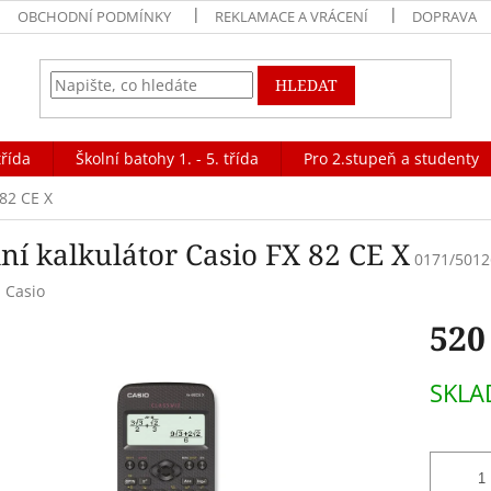
OBCHODNÍ PODMÍNKY
REKLAMACE A VRÁCENÍ
DOPRAVA
HLEDAT
třída
Školní batohy 1. - 5. třída
Pro 2.stupeň a studenty
 82 CE X
ní kalkulátor Casio FX 82 CE X
0171/5012
:
Casio
520
Měrná
SKLA
cena: