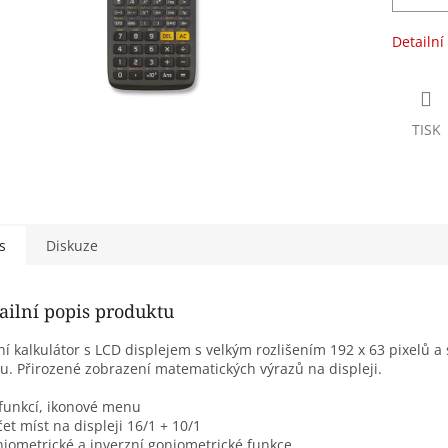
Detailní
TISK
s
Diskuze
ailní popis produktu
ní kalkulátor s LCD displejem s velkým rozlišením 192 x 63 pixelů a
. Přirozené zobrazení matematických výrazů na displeji.
funkcí, ikonové menu
čet míst na displeji 16/1 + 10/1
niometrické a inverzní goniometrické funkce