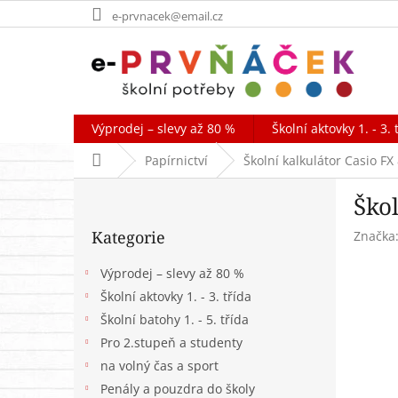
Přejít
e-prvnacek@email.cz
na
obsah
Výprodej – slevy až 80 %
Školní aktovky 1. - 3. 
Domů
Papírnictví
Školní kalkulátor Casio FX
P
Škol
o
Přeskočit
s
Kategorie
Značka
kategorie
t
r
Výprodej – slevy až 80 %
a
Školní aktovky 1. - 3. třída
n
Školní batohy 1. - 5. třída
n
í
Pro 2.stupeň a studenty
p
na volný čas a sport
a
Penály a pouzdra do školy