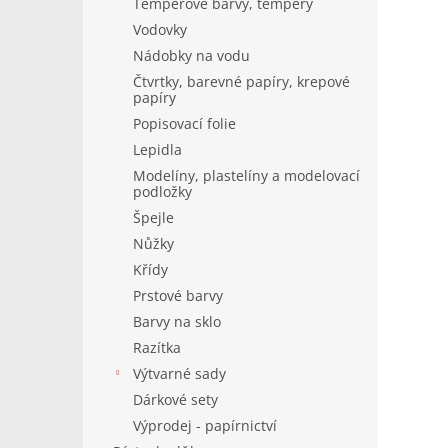
Temperové barvy, tempery
Vodovky
Nádobky na vodu
Čtvrtky, barevné papíry, krepové
papíry
Popisovací folie
Lepidla
Modelíny, plastelíny a modelovací
podložky
Špejle
Nůžky
Křídy
Prstové barvy
Barvy na sklo
Razítka
Výtvarné sady
Dárkové sety
Výprodej - papírnictví