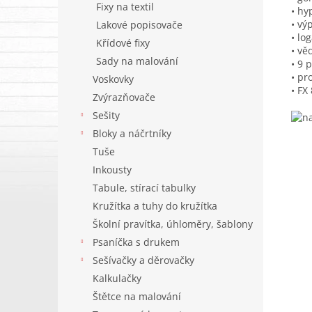
Fixy na textil
• hy
• vý
Lakové popisovače
• lo
Křídové fixy
• vě
Sady na malování
• 9 
• pr
Voskovky
• FX
Zvýrazňovače
Sešity
Bloky a náčrtníky
Tuše
Inkousty
Tabule, stírací tabulky
Kružítka a tuhy do kružítka
Školní pravítka, úhloměry, šablony
Psaníčka s drukem
Sešívačky a děrovačky
Kalkulačky
Štětce na malování