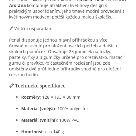
Ars Una
kombinuje atraktivní květinový design s
praktickým uspořádáním.
Jeho tmavě modré provedení s
květinovým motivem potěší každou malou školačku.
🖊️ Vnitřní uspořádání
Penál disponuje jednou hlavní přihrádkou s více
úrovněmi uvnitř pro uložení psacích potřeb a dalších
školních pomůcek.
Obsahuje 25 gumiček na tužky,
pastelky, fixy a 3 gumičky určené pro ořezávátko, mazací
gumu či pravítko.
Po částečném rozložení jsou zde
umístěny dvě průhledné přihrádky vhodné pro uložení
rozvrhu hodin.
📏 Technické specifikace
Rozměry
:
128 × 193 × 36 mm
Materiál (vnější)
:
100% polyester
Materiál (vnitřní)
:
100% PVC
Hmotnost
:
cca 140 g