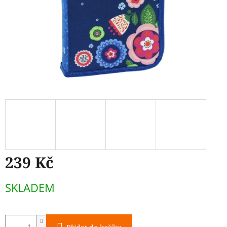
239 Kč
Měrná
SKLADEM
cena: