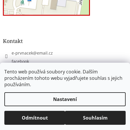
Kontakt
e-prvnacek
@
email.cz
facebook
eprvnacek
Tento web používá soubory cookie. Dalším
procházením tohoto webu vyjadřujete souhlas s jejich
používáním.
Vytvořil Shoptet
Nastavení
Copyright 2026
www.e-prvnacek.cz
. Všechna práva
Odmítnout
Souhlasím
vyhrazena.