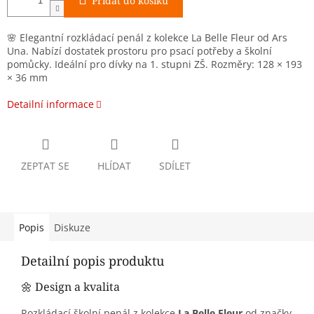
Přidat do košíku
🌸 Elegantní rozkládací penál z kolekce La Belle Fleur od Ars
Una.
Nabízí dostatek prostoru pro psací potřeby a školní
pomůcky.
Ideální pro dívky na 1. stupni ZŠ.
Rozměry: 128 × 193
× 36 mm
Detailní informace
ZEPTAT SE
HLÍDAT
SDÍLET
Popis
Diskuze
Detailní popis produktu
🌼 Design a kvalita
Rozkládací školní penál z kolekce
La Belle Fleur
od značky