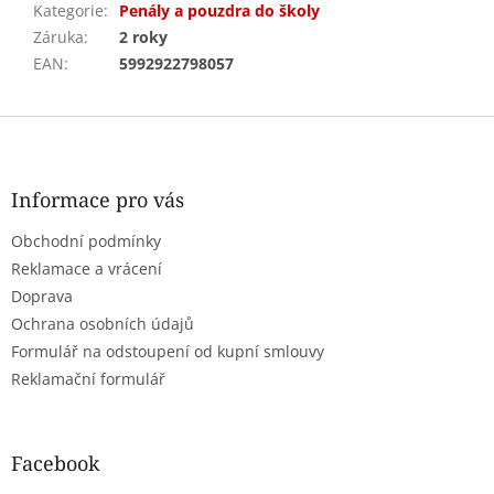
Kategorie
:
Penály a pouzdra do školy
Záruka
:
2 roky
EAN
:
5992922798057
Z
á
p
a
Informace pro vás
t
Obchodní podmínky
í
Reklamace a vrácení
Doprava
Ochrana osobních údajů
Formulář na odstoupení od kupní smlouvy
Reklamační formulář
Facebook