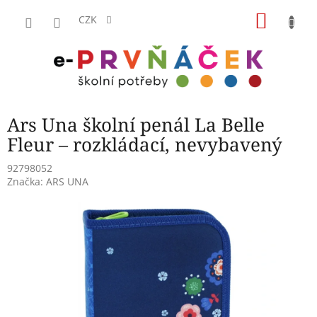
Přejít
NÁKU
na
CZK
obsah
KOŠÍK
Ars Una školní penál La Belle
Fleur – rozkládací, nevybavený
92798052
Značka:
ARS UNA