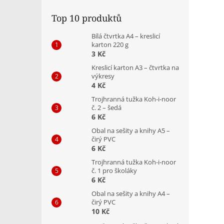
Top 10 produktů
Bílá čtvrtka A4 – kreslicí
karton 220 g
3 Kč
Kreslicí karton A3 – čtvrtka na
výkresy
4 Kč
Trojhranná tužka Koh-i-noor
č. 2 – šedá
6 Kč
Obal na sešity a knihy A5 –
čirý PVC
6 Kč
Trojhranná tužka Koh-i-noor
č. 1 pro školáky
6 Kč
Obal na sešity a knihy A4 –
čirý PVC
10 Kč