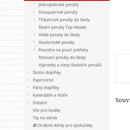
n
Jednopatrové penály
e
Dvoupatrové penály
l
Třípatrové penály do školy
Školní penály Top Model
Velké penály do školy
Studentské penály
Pouzdra na psací potřeby
Rolovací penály do školy
Výprodej a slevy školních penálů
Školní doplňky
Papírnictví
Párty doplňky
Kalendáře a diáře
Souvi
Ostatní
Vše pro leváky
Tip na dárek
🎁 Drobné dárky pro spolužáky