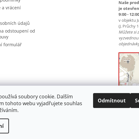
Naše prod
 a vrácení
je otevřen
9:00 - 12:00
v objektu J
sobních údajů
(J. Průchy 
na odstoupení od
Můžete si 
ouvy
vyzvednou
objednávky
í formulář
používá soubory cookie. Dalším
Odmítnout
S
m tohoto webu vyjadřujete souhlas
užíváním.
ní
a vyhrazena.