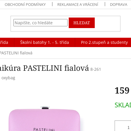
OBCHODNÍ PODMÍNKY
REKLAMACE A VRÁCENÍ
DOPRAVA
HLEDAT
třída
Školní batohy 1. - 5. třída
Pro 2.stupeň a studenty
ASTELINI fialová
ikúra PASTELINI fialová
8-261
:
oxybag
159
Měrná
SKLA
cena: