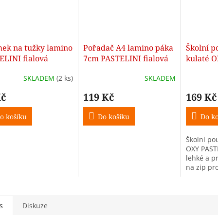
mek na tužky lamino
Pořadač A4 lamino páka
Školní p
ELINI fialová
7cm PASTELINI fialová
kulaté 
fialová
SKLADEM
(2 ks)
SKLADEM
Kč
119 Kč
169 Kč
o košíku
Do košíku
Do ko
Školní po
OXY PASTEL
lehké a p
na zip pro
studenty.
pastelový
kompaktní
dělají ideá
s
Diskuze