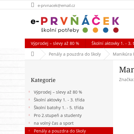
Přejít
e-prvnacek@email.cz
na
obsah
Výprodej – slevy až 80 %
Školní aktovky 1. - 3. 
Domů
Penály a pouzdra do školy
Manikúra P
P
Man
o
Přeskočit
s
Kategorie
Značka
kategorie
t
r
Výprodej – slevy až 80 %
a
Školní aktovky 1. - 3. třída
n
Školní batohy 1. - 5. třída
n
í
Pro 2.stupeň a studenty
p
na volný čas a sport
a
Penály a pouzdra do školy