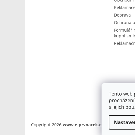
Reklamace
Doprava
Ochrana o
Formulář 
kupní sml
Reklamačn
Tento web 
procházení
s jejich po
Nastave
Copyright 2026
www.e-prvnacek.cz
. Všechna práv