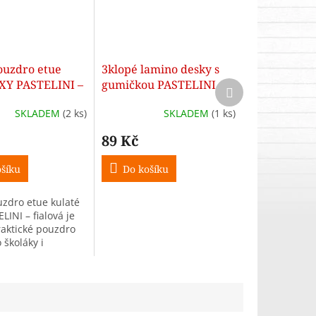
ouzdro etue
3klopé lamino desky s
OXY PASTELINI –
gumičkou PASTELINI
Další
produkt
fialová
SKLADEM
(2 ks)
SKLADEM
(1 ks)
89 Kč
šíku
Do košíku
uzdro etue kulaté
INI – fialová je
raktické pouzdro
 školáky i
 Moderní
 design a
 rozměry z něj
lní...