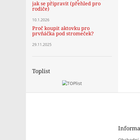
jak se připravit (přehled pro
rodiče)
10.1.2026
Proč koupit aktovku pro
prvňáčka pod stromeček?
29.11.2025
Toplist
Z
á
p
a
t
Informa
í
Obchodní