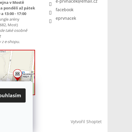
e-prvnacek
@
email.cz
ejna v Mostě
a pondělí až pátek
facebook
 a 13:00 - 17:00
eprvnacek
ungle arény
1682, Most)
zde také osobně
t
 z e-shopu.
ouhlasím
Vytvořil Shoptet