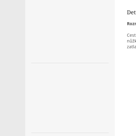
Det
Roz
Cest
nůžk
zatl