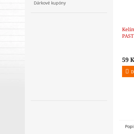
Dárkové kupóny
Kelí
PAST
59 
D
Popi