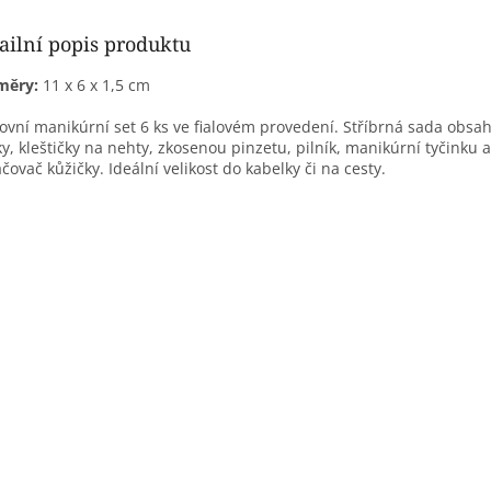
ailní popis produktu
měry:
11 x 6 x 1,5 cm
ovní manikúrní set 6 ks ve fialovém provedení. Stříbrná sada obsa
y, kleštičky na nehty, zkosenou pinzetu, pilník, manikúrní tyčinku a
ačovač kůžičky. Ideální velikost do kabelky či na cesty.