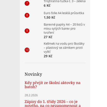
Trojhranná tužka č. 3 – zelená
6 Kč
Euro folie A4 lesklá průsvitka
1,50 Kč
Barevné papíry A4 – 20 listů v
mixu sytých barev pro
tvoření
27 Kč
Kelímek na vodu pro školáky
– plastový se zámkem proti
vylití
29 Kč
Novinky
Kdy přejít ze školní aktovky na
batoh?
28.2.2026
Zápisy do 1. třídy 2026 – co je
nového, na co nezapomenout a