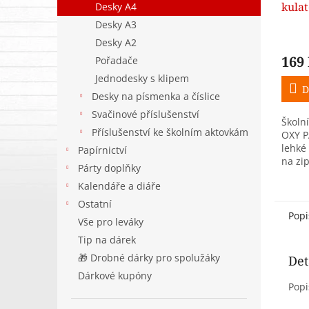
kula
Desky A4
fialo
Desky A3
Desky A2
169
Pořadače
Jednodesky s klipem
D
Desky na písmenka a číslice
Svačinové příslušenství
Školn
Příslušenství ke školním aktovkám
OXY PA
lehké
Papírnictví
na zip
Párty doplňky
stude
Kalendáře a diáře
paste
kompa
Ostatní
dělají
Popi
Vše pro leváky
Tip na dárek
🎁 Drobné dárky pro spolužáky
Det
Dárkové kupóny
Popi