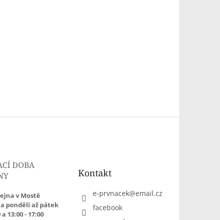
ACÍ DOBA
Kontakt
NY
e-prvnacek
@
email.cz
ejna v Mostě
a pondělí až pátek
facebook
 a 13:00 - 17:00