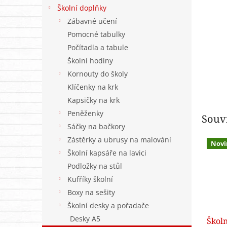
n
Školní doplňky
e
Zábavné učení
l
Pomocné tabulky
Počítadla a tabule
Školní hodiny
Kornouty do školy
Klíčenky na krk
Kapsičky na krk
Peněženky
Souvi
Sáčky na bačkory
Zástěrky a ubrusy na malování
Novi
Školní kapsáře na lavici
Podložky na stůl
Kufříky školní
Boxy na sešity
Školní desky a pořadače
Desky A5
Škol