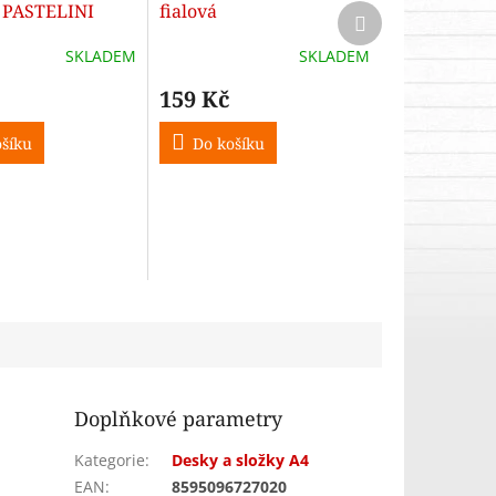
 PASTELINI
fialová
Další
produkt
SKLADEM
SKLADEM
159 Kč
šíku
Do košíku
Doplňkové parametry
Kategorie
:
Desky a složky A4
EAN
:
8595096727020