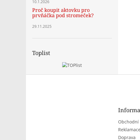
10.1.2026
Proč koupit aktovku pro
prvňáčka pod stromeček?
29.11.2025
Toplist
Z
á
p
a
t
Informa
í
Obchodní
Reklamace
Doprava