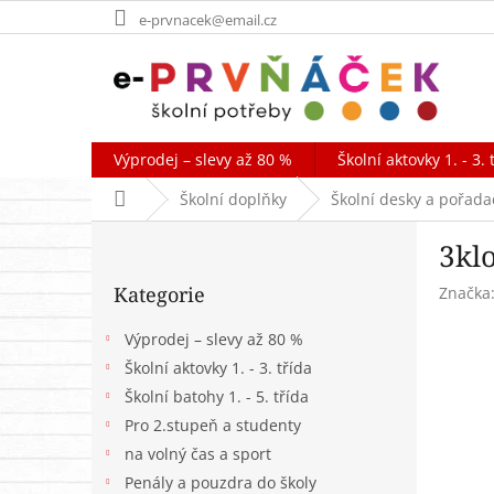
Přejít
e-prvnacek@email.cz
na
obsah
Výprodej – slevy až 80 %
Školní aktovky 1. - 3. 
Domů
Školní doplňky
Školní desky a pořada
P
3kl
o
Přeskočit
s
Kategorie
Značka
kategorie
t
r
Výprodej – slevy až 80 %
a
Školní aktovky 1. - 3. třída
n
Školní batohy 1. - 5. třída
n
í
Pro 2.stupeň a studenty
p
na volný čas a sport
a
Penály a pouzdra do školy