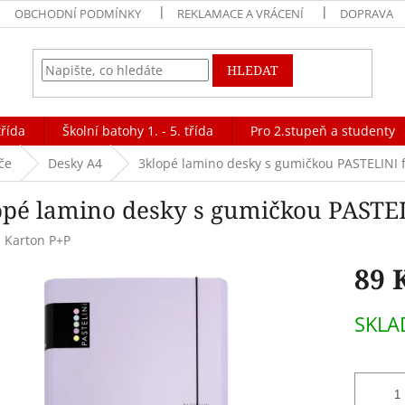
OBCHODNÍ PODMÍNKY
REKLAMACE A VRÁCENÍ
DOPRAVA
HLEDAT
třída
Školní batohy 1. - 5. třída
Pro 2.stupeň a studenty
če
Desky A4
3klopé lamino desky s gumičkou PASTELINI f
opé lamino desky s gumičkou PASTEL
:
Karton P+P
89 
Měrná
SKL
cena: