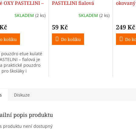
té OXY PASTELINI –
PASTELINI fialová
okovaný
vá
fialová
SKLADEM
(2 ks)
SKLADEM
(2 ks)
 Kč
59 Kč
249 Kč
o košíku
Do košíku
Do ko
í pouzdro etue kulaté
STELINI – fialová je
 a praktické pouzdro
 pro školáky i
nty. Moderní
lový design a
ktní rozměry z něj
 ideální...
s
Diskuze
ailní popis produktu
s produktu není dostupný