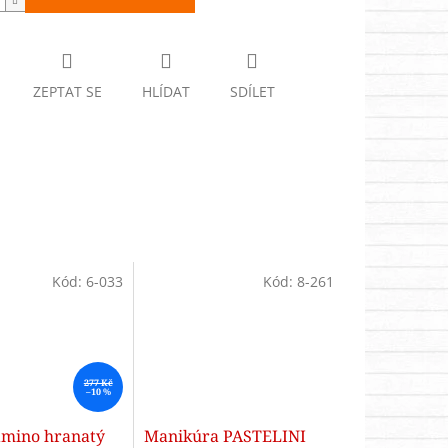
ZEPTAT SE
HLÍDAT
SDÍLET
Kód:
6-033
Kód:
8-261
277 Kč
–10 %
amino hranatý
Manikúra PASTELINI