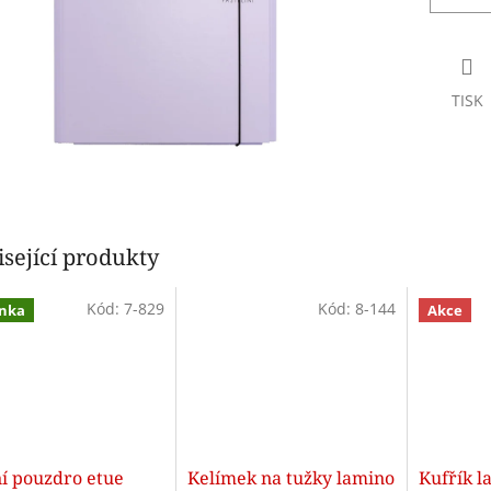
TISK
sející produkty
Kód:
7-829
Kód:
8-144
nka
Akce
ní pouzdro etue
Kelímek na tužky lamino
Kufřík l