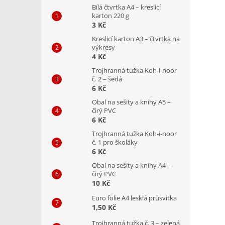
Bílá čtvrtka A4 – kreslicí
karton 220 g
3 Kč
Kreslicí karton A3 – čtvrtka na
výkresy
4 Kč
Trojhranná tužka Koh-i-noor
č. 2 – šedá
6 Kč
Obal na sešity a knihy A5 –
čirý PVC
6 Kč
Trojhranná tužka Koh-i-noor
č. 1 pro školáky
6 Kč
Obal na sešity a knihy A4 –
čirý PVC
10 Kč
Euro folie A4 lesklá průsvitka
1,50 Kč
Trojhranná tužka č. 3 – zelená