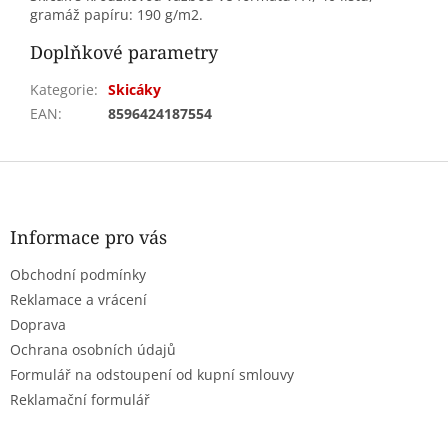
gramáž papíru: 190 g/m2.
Doplňkové parametry
Kategorie
:
Skicáky
EAN
:
8596424187554
Z
á
p
a
Informace pro vás
t
Obchodní podmínky
í
Reklamace a vrácení
Doprava
Ochrana osobních údajů
Formulář na odstoupení od kupní smlouvy
Reklamační formulář