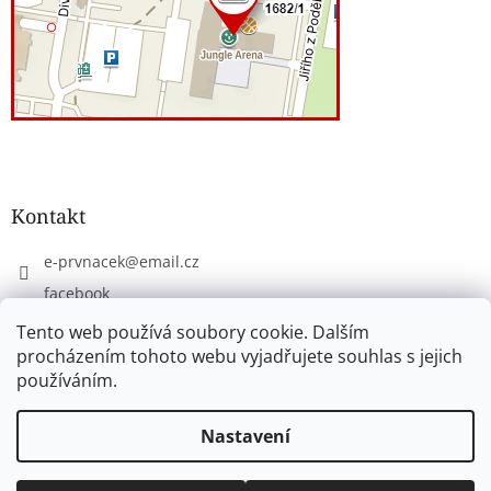
Kontakt
e-prvnacek
@
email.cz
facebook
eprvnacek
Tento web používá soubory cookie. Dalším
procházením tohoto webu vyjadřujete souhlas s jejich
používáním.
Vytvořil Shoptet
Nastavení
Copyright 2026
www.e-prvnacek.cz
. Všechna práva