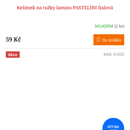
Kelímek na tužky lamino PASTELINI fialová
SKLADEM
(2 ks)
59 Kč
Do košíku
Kód:
6-033
Akce
277 Kč