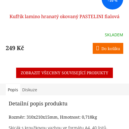
–10 %
Kufřík lamino hranatý okovaný PASTELINI fialová
SKLADEM
249 Kč
Do košíku
ZOBRAZIT VŠECHNY SOUVISEJÍCÍ PRODUKTY
Popis
Diskuze
Detailní popis produktu
Rozměr: 310x210x15mm, Hmotnost: 0,718kg
Skicák s kroužkovou vazbou ve formátu A4, 40 listů,