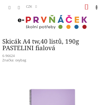
Přejít
NÁKU
na
CZK
obsah
KOŠÍK
Skicák A4 tw,40 listů, 190g
PASTELINI fialová
6-96624
Značka:
oxybag