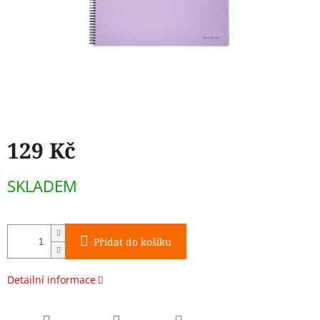
129 Kč
Měrná
SKLADEM
cena:
Přidat do košíku
Detailní informace