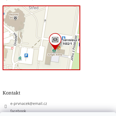
Kontakt
e-prvnacek
@
email.cz
facebook