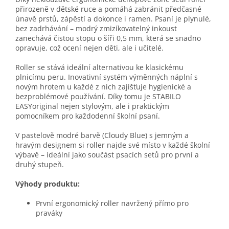
přirozeně v dětské ruce a pomáhá zabránit předčasné
únavě prstů, zápěstí a dokonce i ramen. Psaní je plynulé,
bez zadrhávání – modrý zmizíkovatelný inkoust
zanechává čistou stopu o šíři 0,5 mm, která se snadno
opravuje, což ocení nejen děti, ale i učitelé.
Roller se stává ideální alternativou ke klasickému
plnicímu peru. Inovativní systém výměnných náplní s
novým hrotem u každé z nich zajišťuje hygienické a
bezproblémové používání. Díky tomu je STABILO
EASYoriginal nejen stylovým, ale i praktickým
pomocníkem pro každodenní školní psaní.
V pastelově modré barvě (Cloudy Blue) s jemným a
hravým designem si roller najde své místo v každé školní
výbavě – ideální jako součást psacích setů pro první a
druhý stupeň.
Výhody produktu:
První ergonomický roller navržený přímo pro
praváky