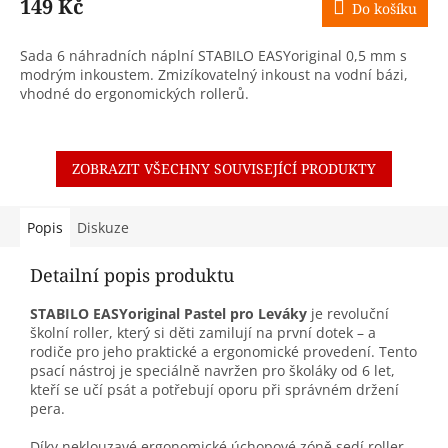
149 Kč
Do košíku
Sada 6 náhradních náplní STABILO EASYoriginal 0,5 mm s
modrým inkoustem. Zmizíkovatelný inkoust na vodní bázi,
vhodné do ergonomických rollerů.
ZOBRAZIT VŠECHNY SOUVISEJÍCÍ PRODUKTY
Popis
Diskuze
Detailní popis produktu
STABILO EASYoriginal Pastel pro Leváky
je revoluční
školní roller, který si děti zamilují na první dotek – a
rodiče pro jeho praktické a ergonomické provedení. Tento
psací nástroj je speciálně navržen pro školáky od 6 let,
kteří se učí psát a potřebují oporu při správném držení
pera.
Díky neklouzavé ergonomické úchopové zóně sedí roller