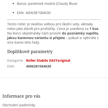
Barva: pastelově modrá (Cloudy Blue)
EAN: 4006381584630
Tento roller je skvělou volbou pro školní sety, aktovky
nebo jako dárek pro prvňáčky. Cena je uvedena za
1 kus
.
Na konci objednávky nám prosím
do poznámky napište,
jakou barevnou variantu si přejete
– pokud si vybíráte z
více barev této řady.
Doplňkové parametry
Kategorie
:
Roller Stabilo EASYoriginal
EAN
:
4006381584630
Z
á
p
a
Informace pro vás
t
Obchodní podmínky
í