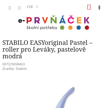
Přejít
NÁKU
na
CZK
obsah
KOŠÍK
STABILO EASYoriginal Pastel –
roller pro Leváky, pastelově
modrá
0072/3658463
Značka:
Stabilo