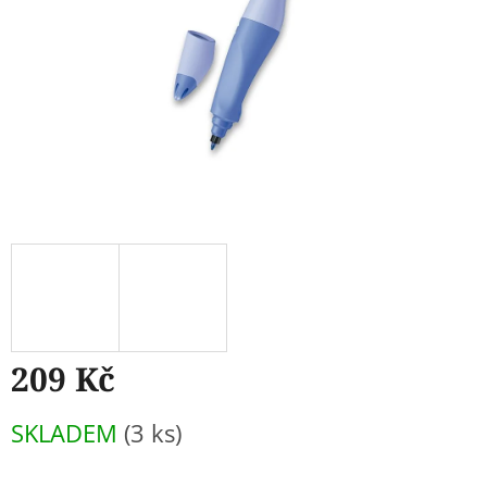
209 Kč
Měrná
SKLADEM
(3 ks)
cena: