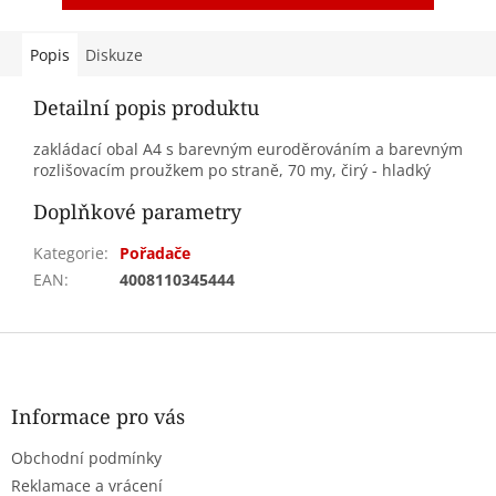
Popis
Diskuze
Detailní popis produktu
zakládací obal A4
s barevným euroděrováním a barevným
rozlišovacím proužkem po straně, 70 my, čirý - hladký
Doplňkové parametry
Kategorie
:
Pořadače
EAN
:
4008110345444
Z
á
p
a
Informace pro vás
t
Obchodní podmínky
í
Reklamace a vrácení