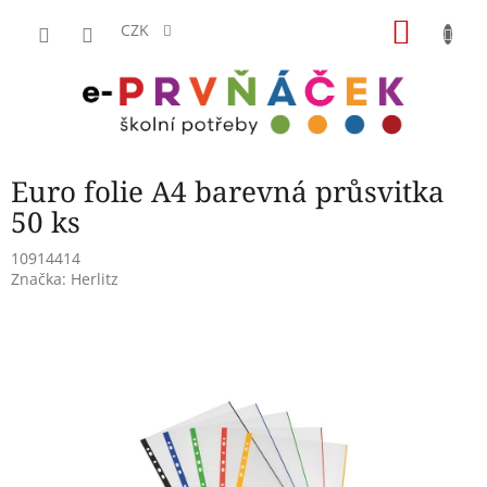
Přejít
NÁKU
na
CZK
obsah
KOŠÍK
Euro folie A4 barevná průsvitka
50 ks
10914414
Značka:
Herlitz