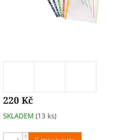
220 Kč
Měrná
SKLADEM
(13 ks)
cena: