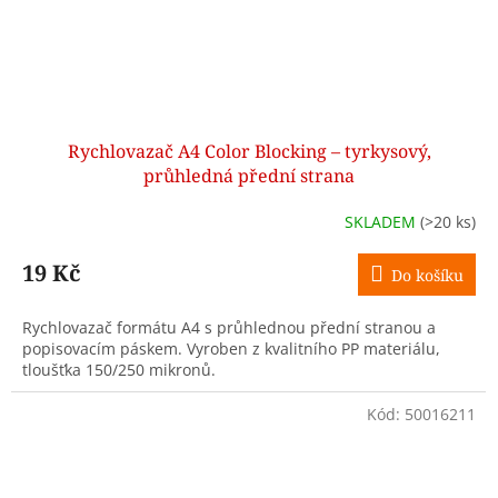
Rychlovazač A4 Color Blocking – tyrkysový,
průhledná přední strana
SKLADEM
(>20 ks)
19 Kč
Do košíku
Rychlovazač formátu A4 s průhlednou přední stranou a
popisovacím páskem. Vyroben z kvalitního PP materiálu,
tloušťka 150/250 mikronů.
Kód:
50016211