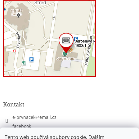
Kontakt
e-prvnacek
@
email.cz
facebook
eprvnacek
Tento web používá soubory cookie. Dalším