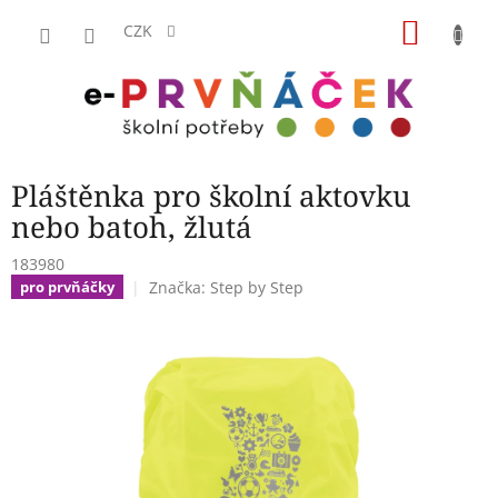
Přejít
NÁKU
na
CZK
obsah
KOŠÍK
Pláštěnka pro školní aktovku
nebo batoh, žlutá
183980
Značka:
Step by Step
pro prvňáčky