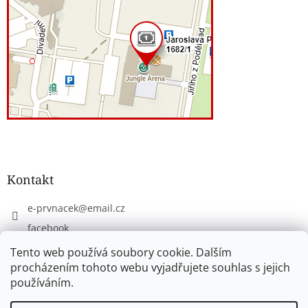
Kontakt
e-prvnacek
@
email.cz
facebook
eprvnacek
Tento web používá soubory cookie. Dalším
procházením tohoto webu vyjadřujete souhlas s jejich
používáním.
Vytvořil Shoptet