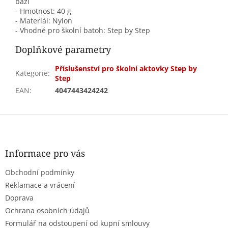
bázi
- Hmotnost: 40 g
- Materiál: Nylon
- Vhodné pro školní batoh: Step by Step
Doplňkové parametry
Příslušenství pro školní aktovky Step by
Kategorie
:
Step
EAN
:
4047443424242
Z
á
p
a
Informace pro vás
t
Obchodní podmínky
í
Reklamace a vrácení
Doprava
Ochrana osobních údajů
Formulář na odstoupení od kupní smlouvy