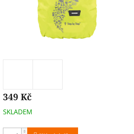
349 Kč
Měrná
SKLADEM
cena: