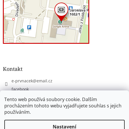
Kontakt
e-prvnacek
@
email.cz
facebook
eprvnacek
Tento web používá soubory cookie. Dalším
procházením tohoto webu vyjadřujete souhlas s jejich
používáním.
Vytvořil Shoptet
Nastavení