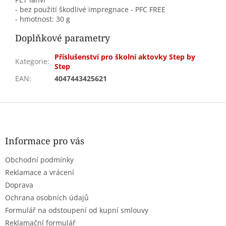
- bez použití škodlivé impregnace - PFC FREE
- hmotnost: 30 g
Doplňkové parametry
Příslušenství pro školní aktovky Step by
Kategorie
:
Step
EAN
:
4047443425621
Z
á
p
a
Informace pro vás
t
Obchodní podmínky
í
Reklamace a vrácení
Doprava
Ochrana osobních údajů
Formulář na odstoupení od kupní smlouvy
Reklamační formulář