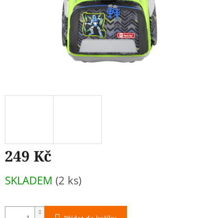
249 Kč
Měrná
SKLADEM
(2 ks)
cena: