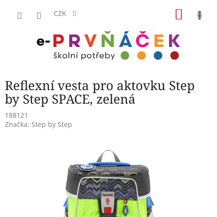
Přejít
NÁKU
na
CZK
obsah
KOŠÍK
Reflexní vesta pro aktovku Step
by Step SPACE, zelená
188121
Značka:
Step by Step