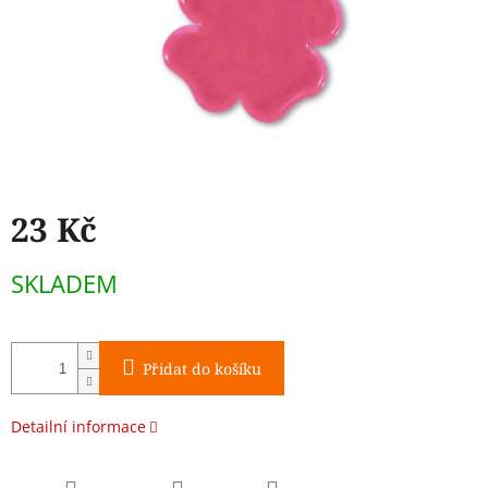
23 Kč
Měrná
SKLADEM
cena:
Přidat do košíku
Detailní informace