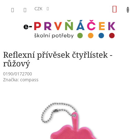
Přejít
NÁKU
na
CZK
obsah
KOŠÍK
Reflexní přívěsek čtyřlístek -
růžový
0190/0172700
Značka:
compass