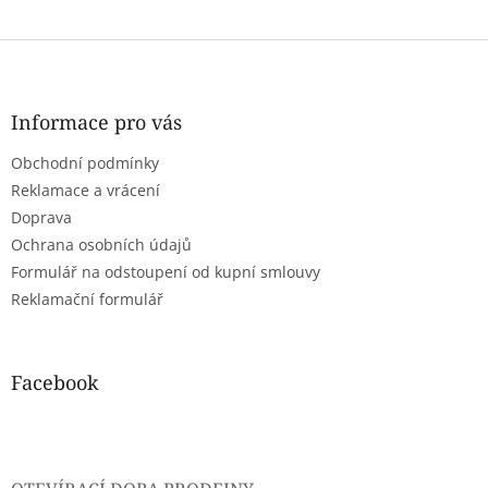
Z
á
p
a
Informace pro vás
t
Obchodní podmínky
í
Reklamace a vrácení
Doprava
Ochrana osobních údajů
Formulář na odstoupení od kupní smlouvy
Reklamační formulář
Facebook