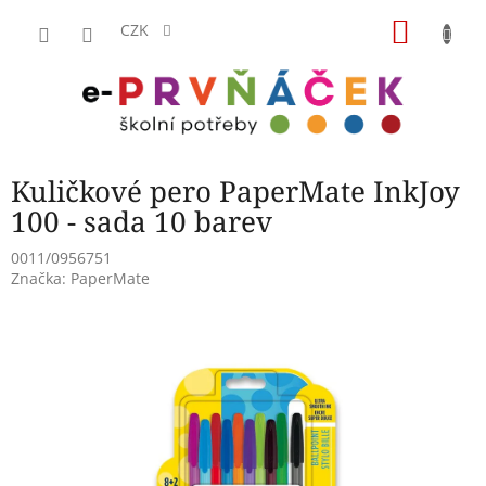
Přejít
NÁKU
na
CZK
obsah
KOŠÍK
Kuličkové pero PaperMate InkJoy
100 - sada 10 barev
0011/0956751
Značka:
PaperMate