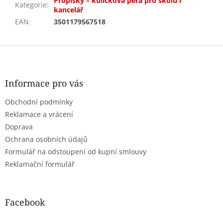
Propisky – kuličková pera pro školu i
Kategorie
:
kancelář
EAN
:
3501179567518
Z
á
p
a
Informace pro vás
t
Obchodní podmínky
í
Reklamace a vrácení
Doprava
Ochrana osobních údajů
Formulář na odstoupení od kupní smlouvy
Reklamační formulář
Facebook