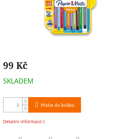
99 Kč
Měrná
SKLADEM
cena:
Přidat do košíku
Detailní informace