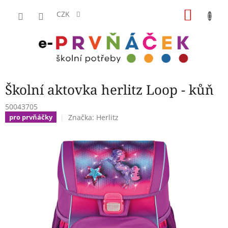
Přejít
NÁKU
na
CZK
obsah
KOŠÍK
Školní aktovka herlitz Loop - kůň
50043705
Značka:
Herlitz
pro prvňáčky