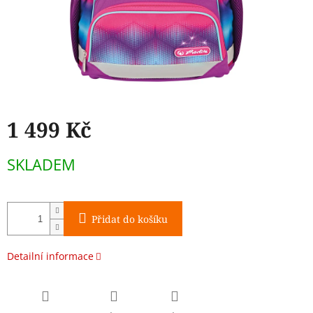
1 499 Kč
Měrná
SKLADEM
cena:
Přidat do košíku
Detailní informace