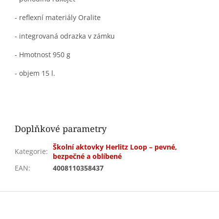
- reflexní materiály Oralite
- integrovaná odrazka v zámku
- Hmotnost 950 g
- objem 15 l.
Doplňkové parametry
Školní aktovky Herlitz Loop – pevné,
Kategorie
:
bezpečné a oblíbené
EAN
:
4008110358437
Z
á
p