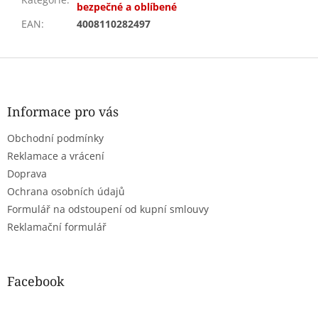
bezpečné a oblíbené
EAN
:
4008110282497
Z
á
p
a
Informace pro vás
t
Obchodní podmínky
í
Reklamace a vrácení
Doprava
Ochrana osobních údajů
Formulář na odstoupení od kupní smlouvy
Reklamační formulář
Facebook