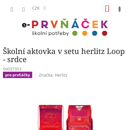
Přejít
NÁKU
na
CZK
obsah
KOŠÍK
Školní aktovka v setu herlitz Loop
- srdce
50037353
Značka:
Herlitz
pro prvňáčky