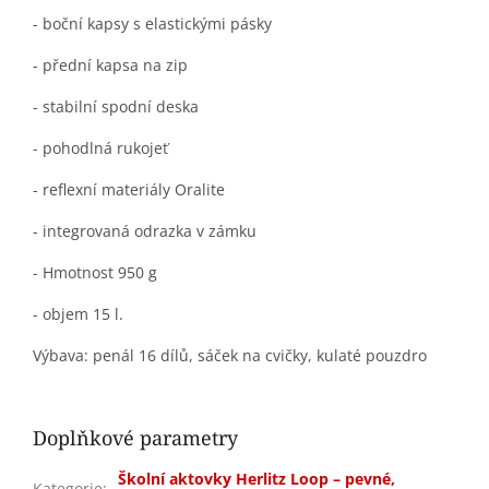
- boční kapsy s elastickými pásky
- přední kapsa na zip
- stabilní spodní deska
- pohodlná rukojeť
- reflexní materiály Oralite
- integrovaná odrazka v zámku
- Hmotnost 950 g
- objem 15 l.
Výbava: penál 16 dílů, sáček na cvičky, kulaté pouzdro
Doplňkové parametry
Školní aktovky Herlitz Loop – pevné,
Kategorie
: