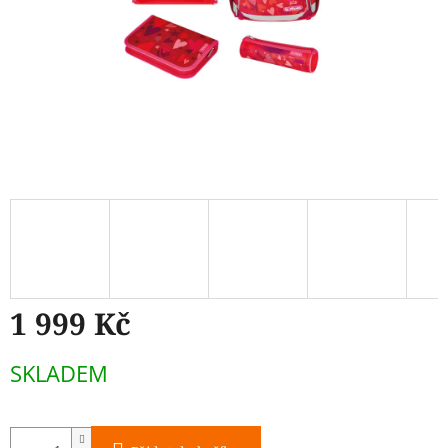
1 999 Kč
Měrná
SKLADEM
cena: