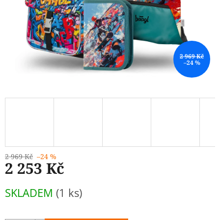
2 969 Kč
–24 %
2 969 Kč
–24 %
2 253 Kč
Měrná
SKLADEM
(1 ks)
cena: