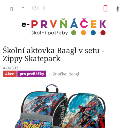
Přejít
NÁKU
na
CZK
obsah
KOŠÍK
Školní aktovka Baagl v setu -
Zippy Skatepark
A-34803
Značka:
Baagl
Akce
pro prvňáčky