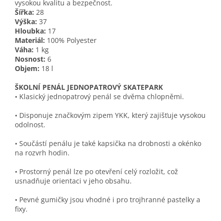
vysokou kvalitu a bezpečnost.
Šířka:
28
Výška:
37
Hloubka:
17
Materiál:
100% Polyester
Váha:
1 kg
Nosnost:
6
Objem:
18 l
ŠKOLNÍ PENÁL JEDNOPATROVÝ SKATEPARK
• Klasický jednopatrový penál se dvěma chlopněmi.
• Disponuje značkovým zipem YKK, který zajišťuje vysokou
odolnost.
• Součástí penálu je také kapsička na drobnosti a okénko
na rozvrh hodin.
• Prostorný penál lze po otevření celý rozložit, což
usnadňuje orientaci v jeho obsahu.
• Pevné gumičky jsou vhodné i pro trojhranné pastelky a
fixy.