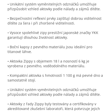
• Unikátní systém vyměnitelných odznáčků umožňuje
přizpůsobit vzhled aktovky podle nálady a zájmů dítěte.
• Bezpečnostní reflexní prvky zajišťují dobrou viditelnost
dítěte za šera i při zhoršené viditelnosti.
• Vysoce spolehlivé zipy prestižní japonské značky YKK
garantují dlouhou životnost aktovky.
• Boční kapsy z pevného materiálu jsou ideální pro
titanové láhve.
• Aktovka Zippy s objemem 18 l a nosností 6 kg je
vyrobena z pevného, voděodolného materiálu.
• Kompaktní aktovka s hmotností 1 100 g má pevné dno a
samostatně stojí.
• Unikátní systém vyměnitelných odznáčků umožňuje
přizpůsobit vzhled aktovky podle nálady a zájmů dítěte.
• Aktovky z řady Zippy byly testovány a certifikovány v
akreditované zkušební laboratoři, která potvrzuje jejich