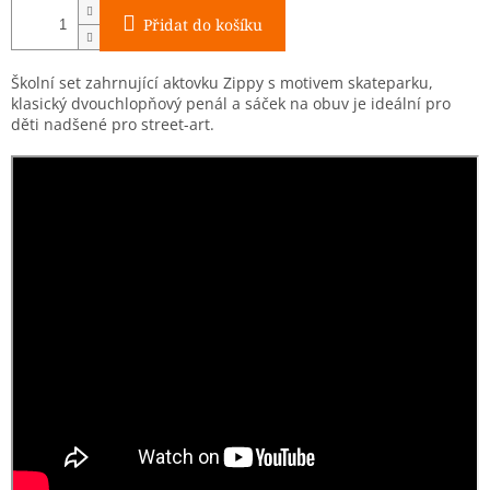
Přidat do košíku
Školní set zahrnující aktovku Zippy s motivem skateparku,
klasický dvouchlopňový penál a sáček na obuv je ideální pro
děti nadšené pro street-art.