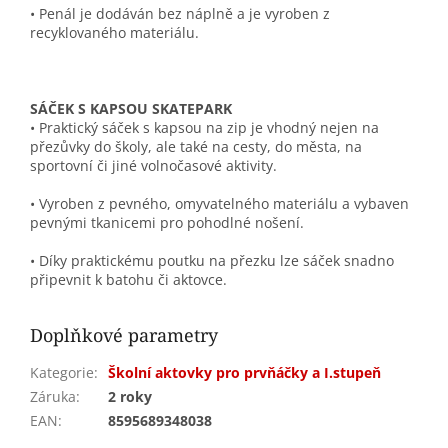
• Penál je dodáván bez náplně a je vyroben z
recyklovaného materiálu.
SÁČEK S KAPSOU SKATEPARK
• Praktický sáček s kapsou na zip je vhodný nejen na
přezůvky do školy, ale také na cesty, do města, na
sportovní či jiné volnočasové aktivity.
• Vyroben z pevného, omyvatelného materiálu a vybaven
pevnými tkanicemi pro pohodlné nošení.
• Díky praktickému poutku na přezku lze sáček snadno
připevnit k batohu či aktovce.
Doplňkové parametry
Kategorie
:
Školní aktovky pro prvňáčky a I.stupeň
Záruka
:
2 roky
EAN
:
8595689348038