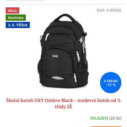
Kód:
6-80626
Akce
Novinka
3.-5. TŘÍDA
1 749 Kč
–31 %
Školní batoh OXY Ombre Black – moderní batoh od 3.
třídy ZŠ
SKLADEM
(20 ks)