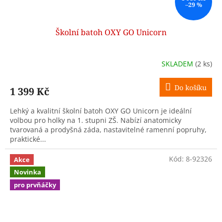
–29 %
Školní batoh OXY GO Unicorn
SKLADEM
(2 ks)
Do košíku
1 399 Kč
Lehký a kvalitní školní batoh OXY GO Unicorn je ideální
volbou pro holky na 1. stupni ZŠ. Nabízí anatomicky
tvarovaná a prodyšná záda, nastavitelné ramenní popruhy,
praktické...
Kód:
8-92326
Akce
Novinka
pro prvňáčky