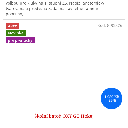
volbou pro kluky na 1. stupni ZŠ. Nabízí anatomicky
tvarovaná a prodyšná záda, nastavitelné ramenní
popruhy,...
Kód:
8-93826
Akce
Novinka
pro prvňáčky
1 989 Kč
–29 %
Školní batoh OXY GO Hokej