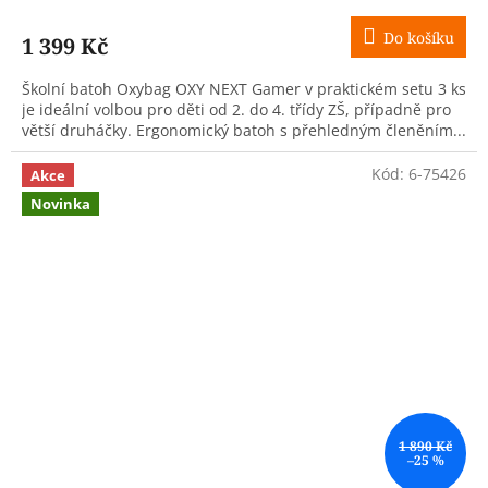
Do košíku
1 399 Kč
Školní batoh Oxybag OXY NEXT Gamer v praktickém setu 3 ks
je ideální volbou pro děti od 2. do 4. třídy ZŠ, případně pro
větší druháčky. Ergonomický batoh s přehledným členěním...
Kód:
6-75426
Akce
Novinka
1 890 Kč
–25 %