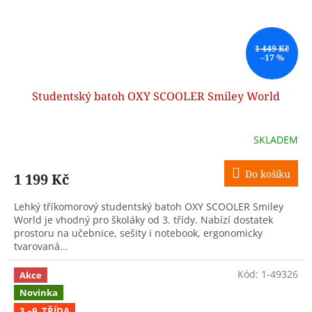
1 449 Kč
–17 %
Studentský batoh OXY SCOOLER Smiley World
SKLADEM
Do košíku
1 199 Kč
Lehký tříkomorový studentský batoh OXY SCOOLER Smiley
World je vhodný pro školáky od 3. třídy. Nabízí dostatek
prostoru na učebnice, sešity i notebook, ergonomicky
tvarovaná...
Kód:
1-49326
Akce
Novinka
3.–9. TŘÍDA