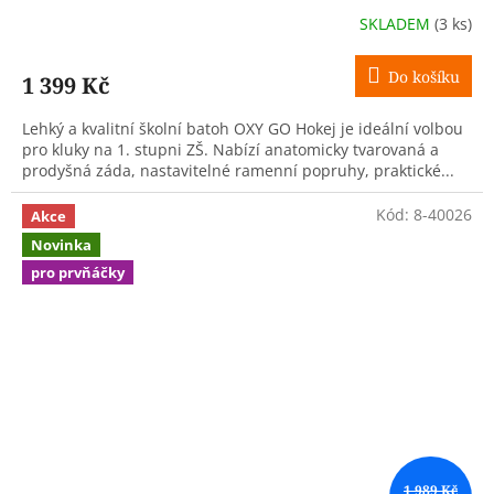
SKLADEM
(3 ks)
Do košíku
1 399 Kč
Lehký a kvalitní školní batoh OXY GO Hokej je ideální volbou
pro kluky na 1. stupni ZŠ. Nabízí anatomicky tvarovaná a
prodyšná záda, nastavitelné ramenní popruhy, praktické...
Kód:
8-40026
Akce
Novinka
pro prvňáčky
1 989 Kč