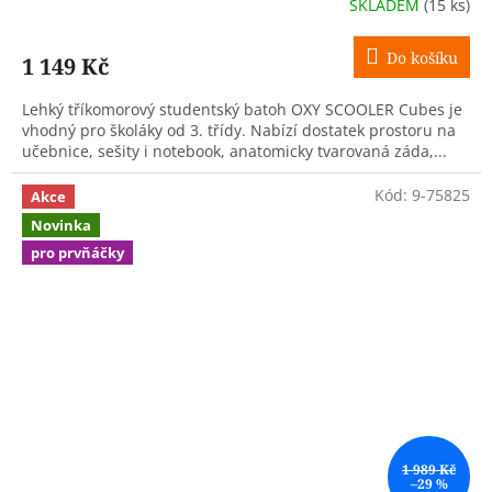
SKLADEM
(15 ks)
Do košíku
1 149 Kč
Lehký tříkomorový studentský batoh OXY SCOOLER Cubes je
vhodný pro školáky od 3. třídy. Nabízí dostatek prostoru na
učebnice, sešity i notebook, anatomicky tvarovaná záda,...
Kód:
9-75825
Akce
Novinka
pro prvňáčky
1 989 Kč
–29 %