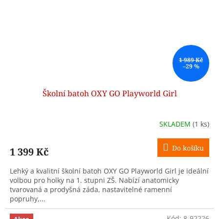
1 989 Kč
–29 %
Školní batoh OXY GO Playworld Girl
SKLADEM
(1 ks)
Do košíku
1 399 Kč
Lehký a kvalitní školní batoh OXY GO Playworld Girl je ideální
volbou pro holky na 1. stupni ZŠ. Nabízí anatomicky
tvarovaná a prodyšná záda, nastavitelné ramenní
popruhy,...
Kód:
8-92226
Akce