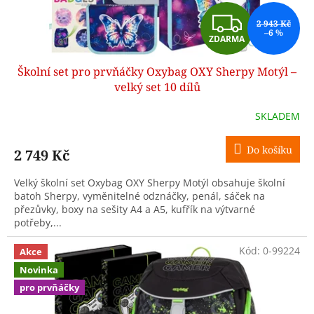
t
Z
ů
2 943 Kč
–6 %
ZDARMA
D
Školní set pro prvňáčky Oxybag OXY Sherpy Motýl –
A
velký set 10 dílů
R
SKLADEM
M
Do košíku
2 749 Kč
A
Velký školní set Oxybag OXY Sherpy Motýl obsahuje školní
batoh Sherpy, vyměnitelné odznáčky, penál, sáček na
přezůvky, boxy na sešity A4 a A5, kufřík na výtvarné
potřeby,...
Kód:
0-99224
Akce
Novinka
pro prvňáčky