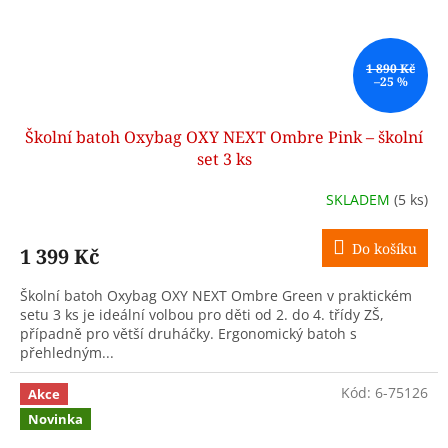
1 890 Kč
–25 %
Školní batoh Oxybag OXY NEXT Ombre Pink – školní
set 3 ks
SKLADEM
(5 ks)
Do košíku
1 399 Kč
Školní batoh Oxybag OXY NEXT Ombre Green v praktickém
setu 3 ks je ideální volbou pro děti od 2. do 4. třídy ZŠ,
případně pro větší druháčky. Ergonomický batoh s
přehledným...
Kód:
6-75126
Akce
Novinka