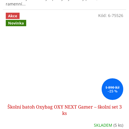
ramenní...
Kód:
6-75526
Akce
Novinka
1 890 Kč
–25 %
Školní batoh Oxybag OXY NEXT Gamer – školní set 3
ks
SKLADEM
(5 ks)