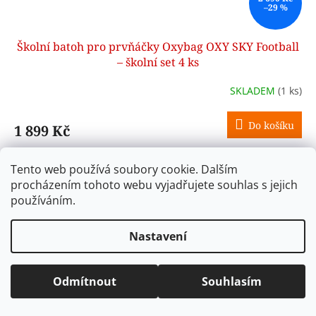
–29 %
Školní batoh pro prvňáčky Oxybag OXY SKY Football
– školní set 4 ks
SKLADEM
(1 ks)
Do košíku
1 899 Kč
Školní batoh pro prvňáčky Oxybag OXY SKY Football v
Tento web používá soubory cookie. Dalším
praktickém setu 4 ks je ideální volbou pro drobnější děti do
procházením tohoto webu vyjadřujete souhlas s jejich
1. třídy. Lehký ergonomický batoh doplněný o penál, sáček
na...
používáním.
Kód:
0-25026
Akce
Nastavení
Novinka
pro prvňáčky
Odmítnout
Souhlasím