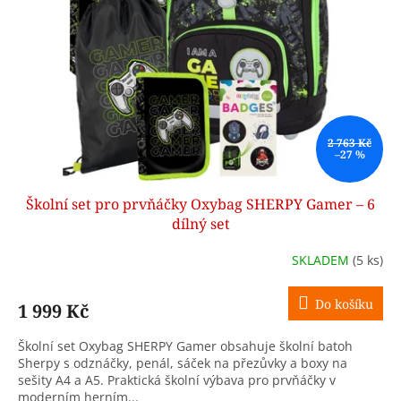
2 763 Kč
–27 %
Školní set pro prvňáčky Oxybag SHERPY Gamer – 6
dílný set
SKLADEM
(5 ks)
Do košíku
1 999 Kč
Školní set Oxybag SHERPY Gamer obsahuje školní batoh
Sherpy s odznáčky, penál, sáček na přezůvky a boxy na
sešity A4 a A5. Praktická školní výbava pro prvňáčky v
moderním herním...