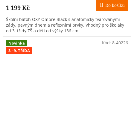
Do košíku
1 199 Kč
Školní batoh OXY Ombre Black s anatomicky tvarovanými
zády, pevným dnem a reflexními prvky. Vhodný pro školáky
od 3. třídy ZŠ a děti od výšky 136 cm.
Kód:
8-40226
Novinka
3.–9. TŘÍDA