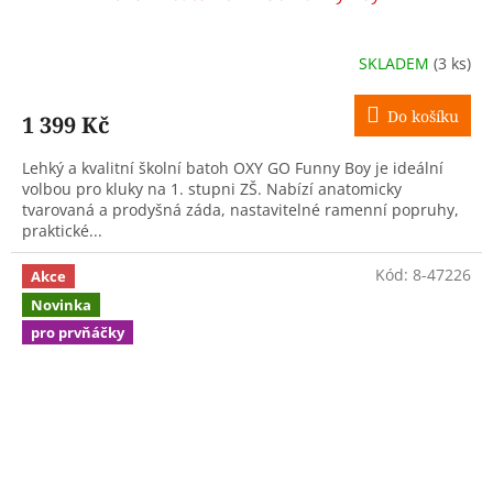
SKLADEM
(3 ks)
Do košíku
1 399 Kč
Lehký a kvalitní školní batoh OXY GO Funny Boy je ideální
volbou pro kluky na 1. stupni ZŠ. Nabízí anatomicky
tvarovaná a prodyšná záda, nastavitelné ramenní popruhy,
praktické...
Kód:
8-47226
Akce
Novinka
pro prvňáčky