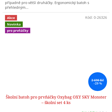
případně pro větší druháčky. Ergonomický batoh s
přehledným...
Kód:
0-26326
Akce
Novinka
pro prvňáčky
2 690 Kč
–29 %
Školní batoh pro prvňáčky Oxybag OXY SKY Monster
– školní set 4 ks