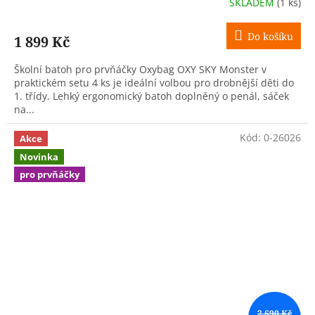
SKLADEM
(1 ks)
Do košíku
1 899 Kč
Školní batoh pro prvňáčky Oxybag OXY SKY Monster v
praktickém setu 4 ks je ideální volbou pro drobnější děti do
1. třídy. Lehký ergonomický batoh doplněný o penál, sáček
na...
Kód:
0-26026
Akce
Novinka
pro prvňáčky
2 690 Kč