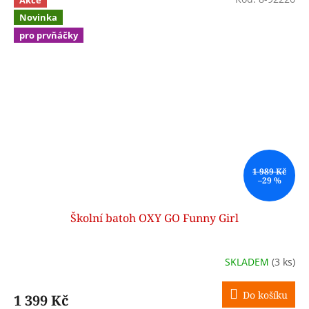
Novinka
pro prvňáčky
1 989 Kč
–29 %
Školní batoh OXY GO Funny Girl
SKLADEM
(3 ks)
Do košíku
1 399 Kč