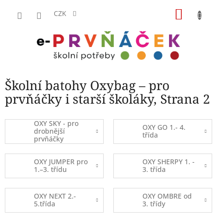
Přejít
NÁKU
na
CZK
obsah
KOŠÍK
Školní batohy Oxybag – pro
prvňáčky i starší školáky
, Strana 2
OXY SKY - pro
OXY GO 1.- 4.
drobnější
třída
prvňáčky
OXY JUMPER pro
OXY SHERPY 1. -
1.–3. třídu
3. třída
OXY NEXT 2.-
OXY OMBRE od
5.třída
3. třídy