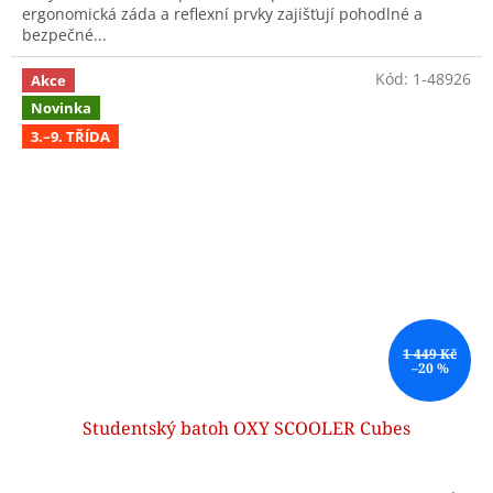
ergonomická záda a reflexní prvky zajišťují pohodlné a
bezpečné...
Kód:
1-48926
Akce
Novinka
3.–9. TŘÍDA
1 449 Kč
–20 %
Studentský batoh OXY SCOOLER Cubes