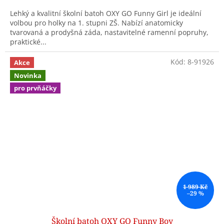
Lehký a kvalitní školní batoh OXY GO Funny Girl je ideální
volbou pro holky na 1. stupni ZŠ. Nabízí anatomicky
tvarovaná a prodyšná záda, nastavitelné ramenní popruhy,
praktické...
Kód:
8-91926
Akce
Novinka
pro prvňáčky
1 989 Kč
–29 %
Školní batoh OXY GO Funny Boy