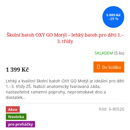
1 989 Kč
–29 %
Školní batoh OXY GO Motýl – lehký batoh pro děti 1.–
3. třídy
SKLADEM
(5 ks)
Do košíku
1 399 Kč
Lehký a kvalitní školní batoh OXY GO Motýl je ideální pro děti
1.–3. třídy ZŠ. Nabízí anatomicky tvarovaná záda,
nastavitelné ramenní popruhy, nepromokavé dno a
dostatek...
Kód:
6-80526
Akce
Novinka
pro prvňáčky