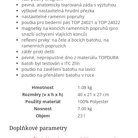
pevná, anatomicky tvarovaná záda s výztuhou
výškově nastavitelná hrudní přezka
nastavitelné ramenní popruhy
poutka pro bederní pás TOP 24021 a TOP 24022
magnetky na koncích ramenních popruhů (pro
snazší uchycení vlajících konců)
reflexní prvky: na čele a bocích batohu, na
ramenních popruzích
zátěr proti dešti
pevné, nepropustné dno z materiálu TOPDURA
batoh byl testován v ITC Zlín
poutko na zavěšení batohu na lavici
poutko na přenášení batohu v ruce
Hmotnost
1.08 kg
Rozměry (v x h x h)
40 x 21 x 27 cm
Použitý materiál
100% Polyester
Nosnost
7.00 kg
Objem
23 l
Doplňkové parametry