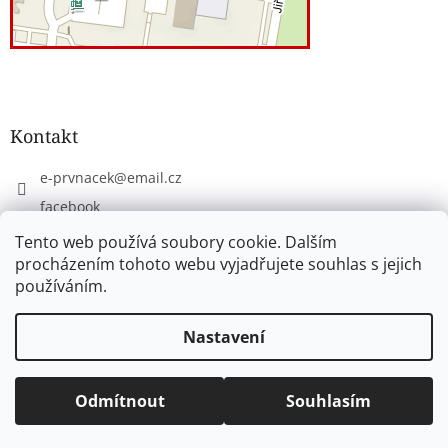
Kontakt
e-prvnacek
@
email.cz
facebook
eprvnacek
Tento web používá soubory cookie. Dalším
procházením tohoto webu vyjadřujete souhlas s jejich
používáním.
Vytvořil Shoptet
Nastavení
Copyright 2026
www.e-prvnacek.cz
. Všechna práva
Odmítnout
Souhlasím
vyhrazena.