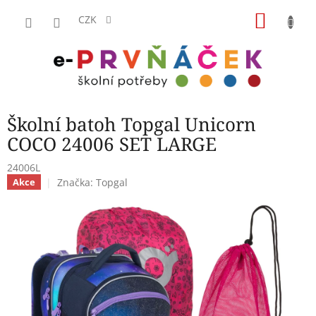
Přejít
NÁKU
na
CZK
obsah
KOŠÍK
Školní batoh Topgal Unicorn
COCO 24006 SET LARGE
24006L
Značka:
Topgal
Akce