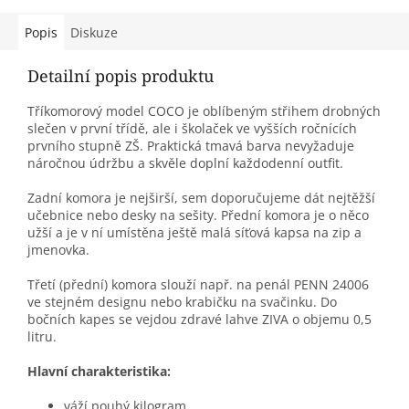
Popis
Diskuze
Detailní popis produktu
Tříkomorový model COCO je oblíbeným střihem drobných
slečen v první třídě, ale i školaček ve vyšších ročnících
prvního stupně ZŠ. Praktická tmavá barva nevyžaduje
náročnou údržbu a skvěle doplní každodenní outfit.
Zadní komora je nejširší, sem doporučujeme dát nejtěžší
učebnice nebo desky na sešity. Přední komora je o něco
užší a je v ní umístěna ještě malá síťová kapsa na zip a
jmenovka.
Třetí (přední) komora slouží např. na penál PENN 24006
ve stejném designu nebo krabičku na svačinku. Do
bočních kapes se vejdou zdravé lahve ZIVA o objemu 0,5
litru.
Hlavní charakteristika:
váží pouhý kilogram