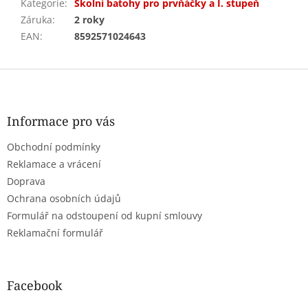
Kategorie
:
Školní batohy pro prvňáčky a I. stupeň
Záruka
:
2 roky
EAN
:
8592571024643
Z
á
p
a
Informace pro vás
t
Obchodní podmínky
í
Reklamace a vrácení
Doprava
Ochrana osobních údajů
Formulář na odstoupení od kupní smlouvy
Reklamační formulář
Facebook