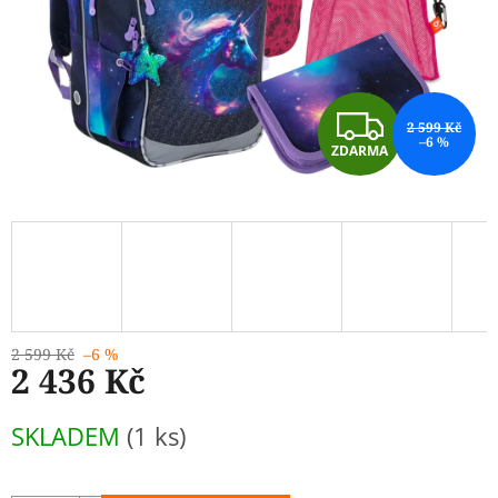
Z
2 599 Kč
–6 %
ZDARMA
D
A
R
M
A
2 599 Kč
–6 %
2 436 Kč
Měrná
SKLADEM
(1 ks)
cena: