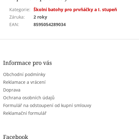
Kategorie
:
Školní batohy pro prvňáčky a I. stupeň
Záruka
:
2 roky
EAN
:
8595054289034
Z
á
p
a
Informace pro vás
t
Obchodní podmínky
í
Reklamace a vrácení
Doprava
Ochrana osobních údajů
Formulář na odstoupení od kupní smlouvy
Reklamační formulář
Facebook