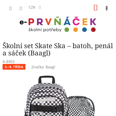
Přejít
NÁKU
na
CZK
obsah
KOŠÍK
Školní set Skate Ska – batoh, penál
a sáček (Baagl)
A-8903
Značka:
Baagl
3.–9. TŘÍDA