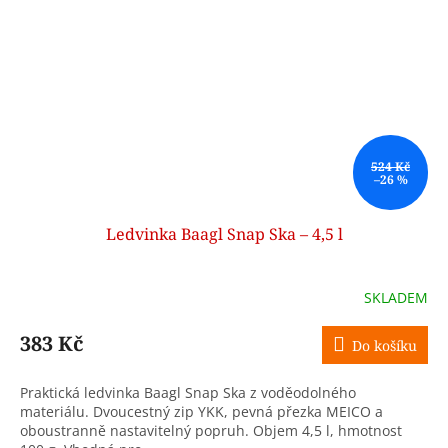
524 Kč
–26 %
Ledvinka Baagl Snap Ska – 4,5 l
SKLADEM
383 Kč
Do košíku
Praktická ledvinka Baagl Snap Ska z voděodolného
materiálu. Dvoucestný zip YKK, pevná přezka MEICO a
oboustranně nastavitelný popruh. Objem 4,5 l, hmotnost