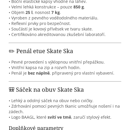
• Boční elastické kapsy vhodné na láhev.
• Velmi lehká konstrukce – pouze
850 g
.
• Objem
25 l
, nosnost
7 kg
.
• Vyroben z pevného voděodolného materiálu.
• Reflexní prvky pro bezpečnost.
• Součástí je kovový přívěsek ve tvaru skate.
• Certifikováno akreditovanou zkušební laboratoří.
✏️ Penál etue Skate Ska
• Pevné provedení s výklopnou vnitřní přepážkou.
• Vnitřní kapsa na zip a rozvrh hodin.
• Penál je
bez náplně
, připravený pro vlastní vybavení.
🎒 Sáček na obuv Skate Ska
• Lehký a odolný sáček na obuv nebo cvičky.
• Zdrhování pomocí pevných tkanic umožňuje nošení i na
zádech.
• Logo BAAGL, které
svítí ve tmě
, zaručí stylový efekt.
Doplňkové parametry