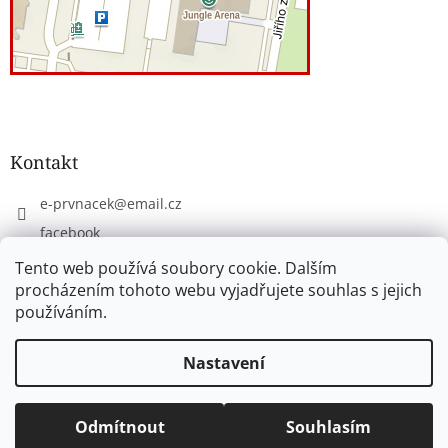
Kontakt
e-prvnacek
@
email.cz
facebook
eprvnacek
Tento web používá soubory cookie. Dalším
procházením tohoto webu vyjadřujete souhlas s jejich
používáním.
Vytvořil Shoptet
Nastavení
Copyright 2026
www.e-prvnacek.cz
. Všechna práva
Odmítnout
Souhlasím
vyhrazena.