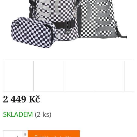
2 449 Kč
Měrná
SKLADEM
(2 ks)
cena: