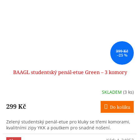
399 Kč
–25 %
BAAGL studentský penál-etue Green – 3 komory
SKLADEM
(3 ks)
299 Kč
Do košíku
Zelený studentský penál-etue pro kluky se třemi komorami,
kvalitními zipy YKK a poutkem pro snadné nošení.