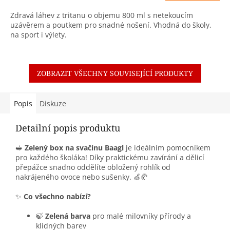
Zdravá láhev z tritanu o objemu 800 ml s netekoucím
uzávěrem a poutkem pro snadné nošení. Vhodná do školy,
na sport i výlety.
ZOBRAZIT VŠECHNY SOUVISEJÍCÍ PRODUKTY
Popis
Diskuze
Detailní popis produktu
🥪
Zelený box na svačinu Baagl
je ideálním pomocníkem
pro každého školáka! Díky praktickému zavírání a dělicí
přepážce snadno oddělíte obložený rohlík od
nakrájeného ovoce nebo sušenky. 🍏🥐
✨
Co všechno nabízí?
🍃
Zelená barva
pro malé milovníky přírody a
klidných barev