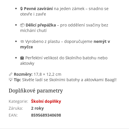
🔒
Pevné zavírání
na jeden zámek – snadno se
otevře i zavře
📦
Dělicí přepážka
– pro oddělení svačiny bez
míchání chutí
🧼 Vyrobeno z plastu – doporučujeme
nemýt v
myčce
🏫 Perfektní velikost do školního batohu nebo
aktovky
📏
Rozměry:
17,8 × 12,2 cm
💡
Tip:
Skvěle ladí se školními batohy a aktovkami Baagl!
Doplňkové parametry
Kategorie
:
Školní doplňky
Záruka
:
2 roky
EAN
:
8595689340698