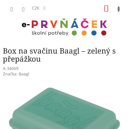
Přejít
NÁKU
na
CZK
obsah
KOŠÍK
Box na svačinu Baagl – zelený s
přepážkou
A-34069
Značka:
Baagl