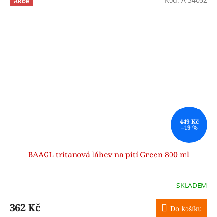
Kód:
A-34052
Akce
449 Kč
–19 %
BAAGL tritanová láhev na pití Green 800 ml
SKLADEM
362 Kč
Do košíku