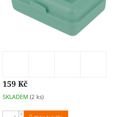
159 Kč
Měrná
SKLADEM
(2 ks)
cena: