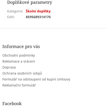
Doplňkové parametry
Kategorie
:
Školní doplňky
EAN
:
8595689314170
Z
á
p
a
Informace pro vás
t
Obchodní podmínky
í
Reklamace a vrácení
Doprava
Ochrana osobních údajů
Formulář na odstoupení od kupní smlouvy
Reklamační formulář
Facebook