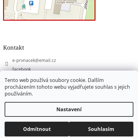
Kontakt
e-prvnacek
@
email.cz
facebook
eprvnacek
Tento web používá soubory cookie. Dalším
procházením tohoto webu vyjadřujete souhlas s jejich
používáním.
Vytvořil Shoptet
Nastavení
Copyright 2026
www.e-prvnacek.cz
. Všechna práva
Odmítnout
Souhlasím
vyhrazena.