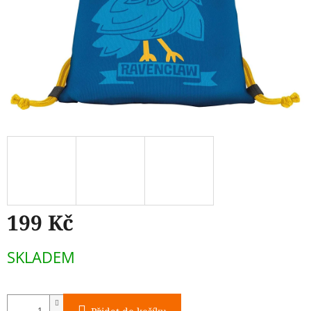
199 Kč
Měrná
SKLADEM
cena: