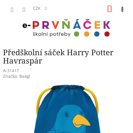
Přejít
NÁKU
na
CZK
obsah
KOŠÍK
Předškolní sáček Harry Potter
Havraspár
A-31417
Značka:
Baagl