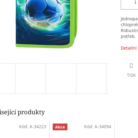
Jednopa
chlopně
Robustní
potřeb.
Detailní
TISK
sející produkty
Kód:
A-34223
Kód:
A-34094
Akce