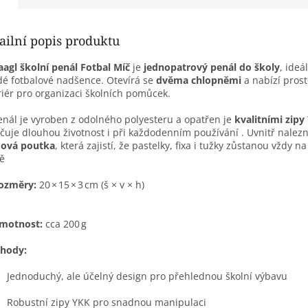
ailní popis produktu
aagl školní penál Fotbal Míč
je
jednopatrový penál do školy
, ideá
é fotbalové nadšence. Otevírá se
dvěma chlopněmi
a nabízí pros
riér pro organizaci školních pomůcek.
enál je vyroben z odolného polyesteru a opatřen je
kvalitními zipy
čuje dlouhou životnost i při každodenním používání
.
Uvnitř nalez
ová poutka
, která zajistí, že pastelky, fixa i tužky zůstanou vždy n
ě
ozměry:
20 × 15 × 3 cm (š × v × h)
motnost:
cca 200 g
hody:
Jednoduchý, ale účelný design pro přehlednou školní výbavu
Robustní zipy YKK pro snadnou manipulaci