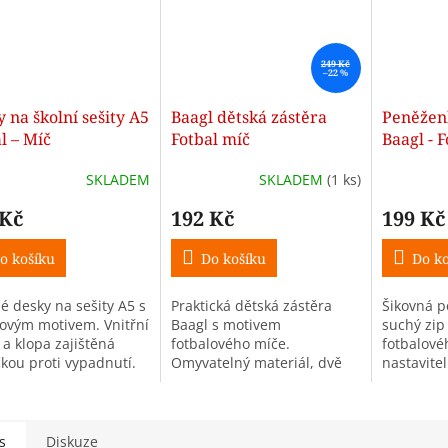
249 Kč
–22 %
 na školní sešity A5
Baagl dětská zástěra
Peněženk
l – Míč
Fotbal míč
Baagl - 
SKLADEM
SKLADEM
(1 ks)
 Kč
192 Kč
199 Kč
o košíku
Do košíku
Do ko
é desky na sešity A5 s
Praktická dětská zástěra
Šikovná 
lovým motivem. Vnitřní
Baagl s motivem
suchý zip
 a klopa zajištěná
fotbalového míče.
fotbalové
kou proti vypadnutí.
Omyvatelný materiál, dvě
nastavite
kapsy, nastavitelný popruh.
pojistkou
Ideální na výtvarku a
krk ani k
kroužky.
s
Diskuze