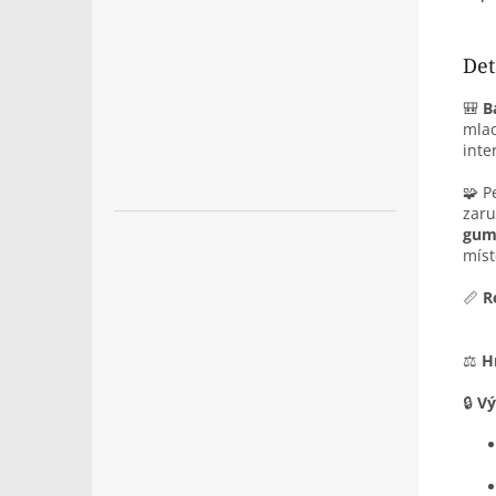
Det
🎒
B
mlad
inte
🧩 P
zaru
gum
míst
📏
R
⚖️
H
🔒
Vý