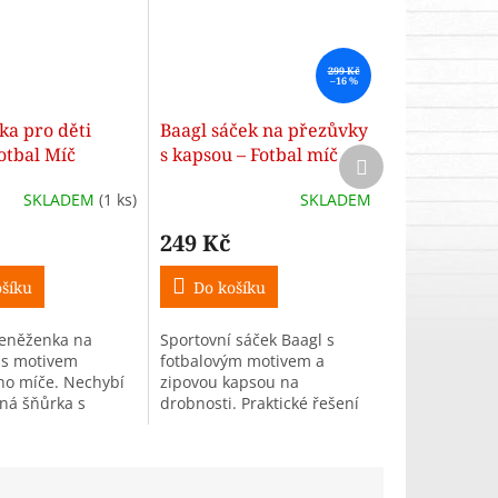
299 Kč
–16 %
a pro děti
Baagl sáček na přezůvky
Fotbal Míč
s kapsou – Fotbal míč
Další
produkt
SKLADEM
(1 ks)
SKLADEM
249 Kč
šíku
Do košíku
peněženka na
Sportovní sáček Baagl s
 s motivem
fotbalovým motivem a
ho míče. Nechybí
zipovou kapsou na
lná šňůrka s
drobnosti. Praktické řešení
 pro zavěšení na
na přezůvky, tělocvik nebo
apsička na drobné.
volný čas. S karabinkou a
šňůrkami.