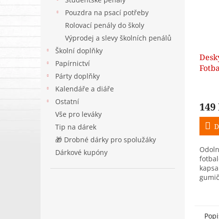
Pouzdra na psací potřeby
Rolovací penály do školy
Výprodej a slevy školních penálů
Školní doplňky
Desky
Papírnictví
Fotba
Párty doplňky
Kalendáře a diáře
Ostatní
149
Vše pro leváky
D
Tip na dárek
🎁 Drobné dárky pro spolužáky
Odoln
Dárkové kupóny
fotba
kapsa
gumič
Popi