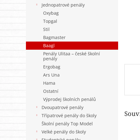
n
Jednopatrové penály
e
Oxybag
l
Topgal
Stil
Bagmaster
Baagl
Penály Ulitaa – české školní
penály
Ergobag
Ars Una
Hama
Ostatní
Výprodej školních penálů
Dvoupatrové penály
Souvi
Třípatrové penály do školy
Školní penály Top Model
Velké penály do školy
Studentské penály