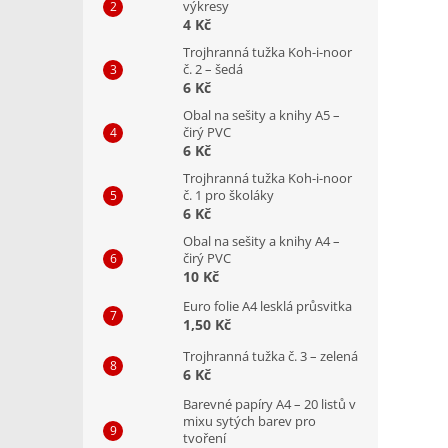
výkresy
4 Kč
Trojhranná tužka Koh-i-noor
č. 2 – šedá
6 Kč
Obal na sešity a knihy A5 –
čirý PVC
6 Kč
Trojhranná tužka Koh-i-noor
č. 1 pro školáky
6 Kč
Obal na sešity a knihy A4 –
čirý PVC
10 Kč
Euro folie A4 lesklá průsvitka
1,50 Kč
Trojhranná tužka č. 3 – zelená
6 Kč
Barevné papíry A4 – 20 listů v
mixu sytých barev pro
tvoření