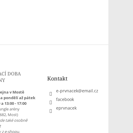
ACÍ DOBA
Kontakt
NY
e-prvnacek
@
email.cz
ejna v Mostě
a pondělí až pátek
facebook
 a 13:00 - 17:00
eprvnacek
ungle arény
1682, Most)
zde také osobně
t
 z e-shopu.