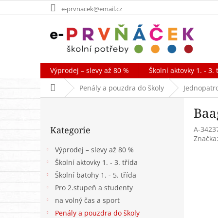
Přejít
e-prvnacek@email.cz
na
obsah
Výprodej – slevy až 80 %
Školní aktovky 1. - 3. 
Domů
Penály a pouzdra do školy
Jednopatr
P
Baa
o
Přeskočit
s
Kategorie
A-3423
kategorie
t
Značka
r
Výprodej – slevy až 80 %
a
Školní aktovky 1. - 3. třída
n
Školní batohy 1. - 5. třída
n
í
Pro 2.stupeň a studenty
p
na volný čas a sport
a
Penály a pouzdra do školy