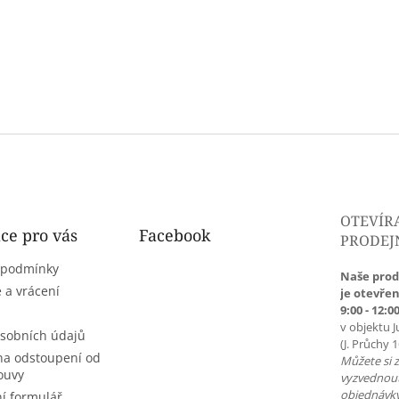
OTEVÍR
ce pro vás
Facebook
PRODEJ
 podmínky
Naše prod
 a vrácení
je otevřen
9:00 - 12:00
v objektu J
sobních údajů
(J. Průchy 
na odstoupení od
Můžete si 
ouvy
vyzvednou
objednávky
í formulář