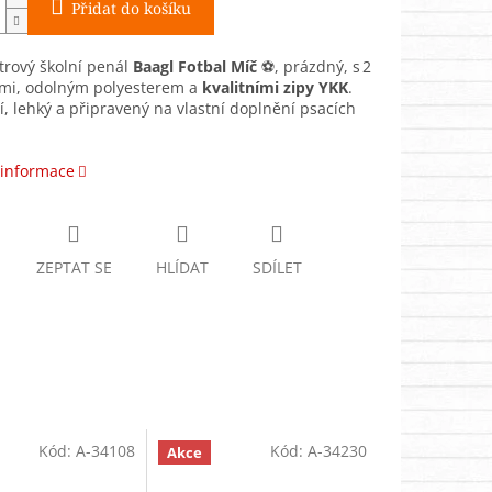
Přidat do košíku
trový školní penál
Baagl Fotbal Míč
⚽, prázdný, s 2
mi, odolným polyesterem a
kvalitními zipy YKK
.
, lehký a připravený na vlastní doplnění psacích
 informace
ZEPTAT SE
HLÍDAT
SDÍLET
Kód:
A-34108
Kód:
A-34230
Akce