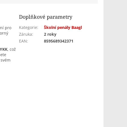
Doplňkové parametry
Kategorie
:
Školní penály Baagl
lní pro
torný
Záruka
:
2 roky
EAN
:
8595689342371
 YKK
, což
nete
a svém