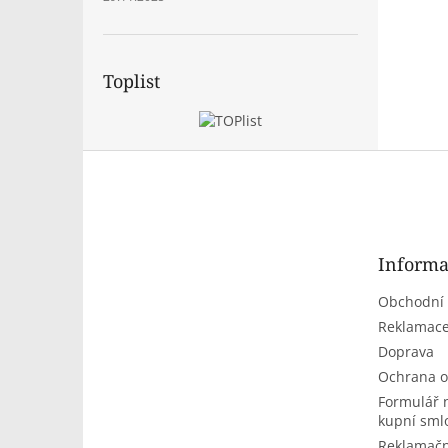
Toplist
Z
á
p
a
t
Informa
í
Obchodní
Reklamace
Doprava
Ochrana o
Formulář 
kupní sml
Reklamačn