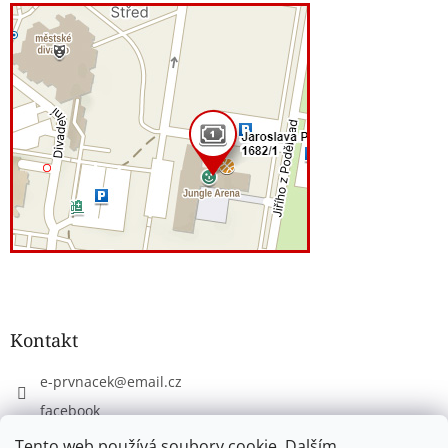
Kontakt
e-prvnacek
@
email.cz
facebook
eprvnacek
Tento web používá soubory cookie. Dalším