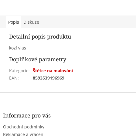
Popis
Diskuze
Detailní popis produktu
kozí vlas
Doplňkové parametry
Kategorie
:
Štětce na malování
EAN
:
8593539196969
Z
á
p
a
Informace pro vás
t
Obchodní podmínky
í
Reklamace a vrácení