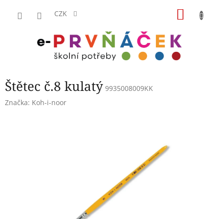
Přejít
NÁKU
na
CZK
obsah
KOŠÍK
Štětec č.8 kulatý
9935008009KK
Značka:
Koh-i-noor