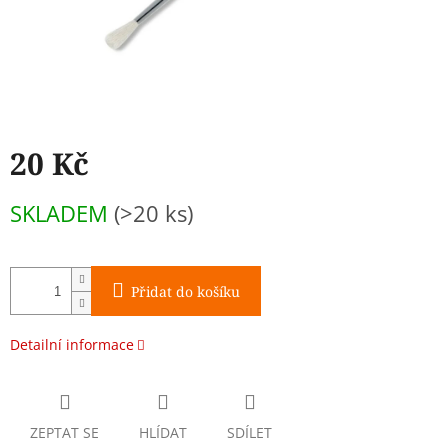
20 Kč
Měrná
SKLADEM
(>20 ks)
cena:
Přidat do košíku
Detailní informace
ZEPTAT SE
HLÍDAT
SDÍLET