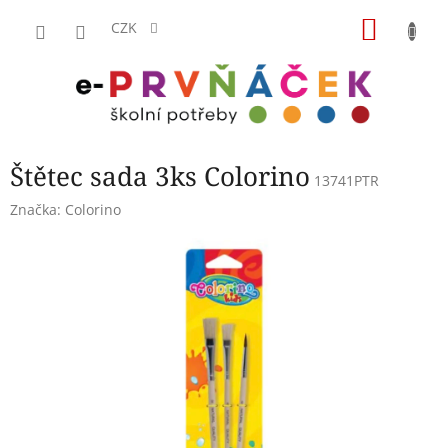
Přejít
NÁKU
na
CZK
obsah
KOŠÍK
Štětec sada 3ks Colorino
13741PTR
Značka:
Colorino