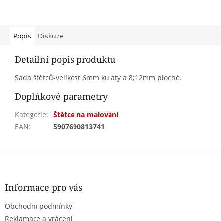
Popis
Diskuze
Detailní popis produktu
Sada štětců-velikost 6mm kulatý a 8;12mm ploché.
Doplňkové parametry
Kategorie
:
Štětce na malování
EAN
:
5907690813741
Z
á
p
a
Informace pro vás
t
Obchodní podmínky
í
Reklamace a vrácení