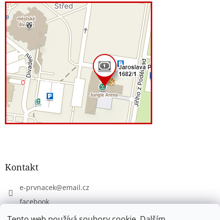
Kontakt
e-prvnacek
@
email.cz
facebook
eprvnacek
Tento web používá soubory cookie. Dalším