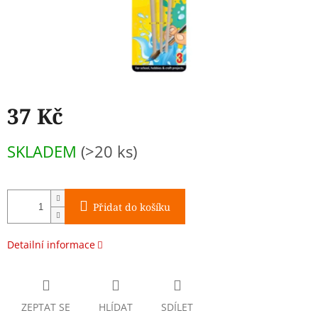
37 Kč
Měrná
SKLADEM
(>20 ks)
cena:
Přidat do košíku
Detailní informace
ZEPTAT SE
HLÍDAT
SDÍLET