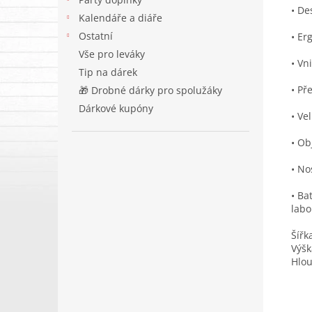
• De
Kalendáře a diáře
Ostatní
• Er
Vše pro leváky
• Vn
Tip na dárek
• Př
🎁 Drobné dárky pro spolužáky
Dárkové kupóny
• Ve
• Ob
• No
• Ba
labo
Šířk
Výšk
Hlo