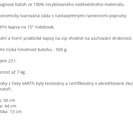
signový batoh ze 100% recyklovaného voděodolného materiálu.
gonomicky tvarovaná záda s nastavytelnými ramenními popruhy.
itřní kapsa na 15" notebook.
ední a horní praktické kapsy na zip vhodné na uschování drobností.
lmi nízká hmotnost batohu - 500 g.
jem 23 l.
snost až 7 kg.
tohy z řady eARTh byly testovány a certifikovány v akreditované zk
ratoři.
a:
30 cm
a:
44 cm
ubka:
13 cm