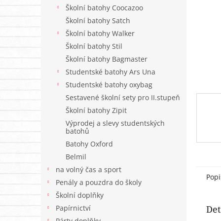
n
Školní batohy Coocazoo
e
Školní batohy Satch
l
Školní batohy Walker
Školní batohy Stil
Školní batohy Bagmaster
Studentské batohy Ars Una
Studentské batohy oxybag
Sestavené školní sety pro II.stupeň
Školní batohy Zipit
Výprodej a slevy studentských
batohů
Batohy Oxford
Belmil
na volný čas a sport
Popi
Penály a pouzdra do školy
Školní doplňky
Det
Papírnictví
Párty doplňky