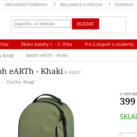
OBCHODNÍ PODMÍNKY
REKLAMACE A VRÁCENÍ
DOPRAVA
HLEDAT
třída
Školní batohy 1. - 5. třída
Pro 2.stupeň a studenty
y Baagl
Batoh eARTh - Khaki
oh eARTh - Khaki
A-33257
Značka:
Baagl
1 499 K
399
Měrná
SKLA
cena: