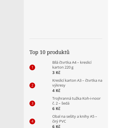
Top 10 produktů
Bílá čtvrtka A4 – kreslicí
karton 220 g
3 Kč
Kreslicí karton A3 – čtvrtka na
výkresy
4 Kč
Trojhranná tužka Koh-i-noor
č. 2 – šedá
6 Kč
Obal na sešity a knihy A5 –
čirý PVC
6 Kč