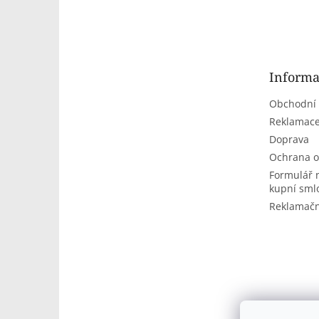
Z
á
p
a
t
Informa
í
Obchodní
Reklamace
Doprava
Ochrana o
Formulář 
kupní sml
Reklamačn