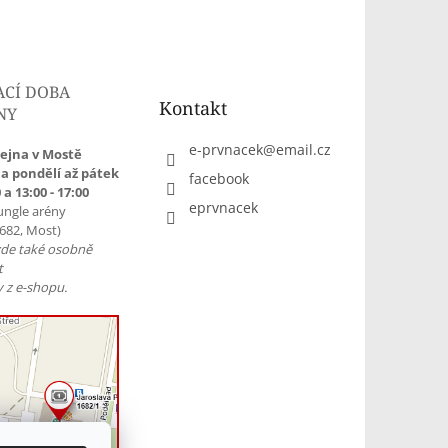
ACÍ DOBA
Kontakt
NY
e-prvnacek
@
email.cz
ejna v Mostě
a pondělí až pátek
facebook
 a 13:00 - 17:00
eprvnacek
ungle arény
1682, Most)
zde také osobně
t
 z e-shopu.