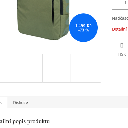
Nadčasov
1 499 Kč
Detailní
–73 %
TISK
s
Diskuze
ailní popis produktu