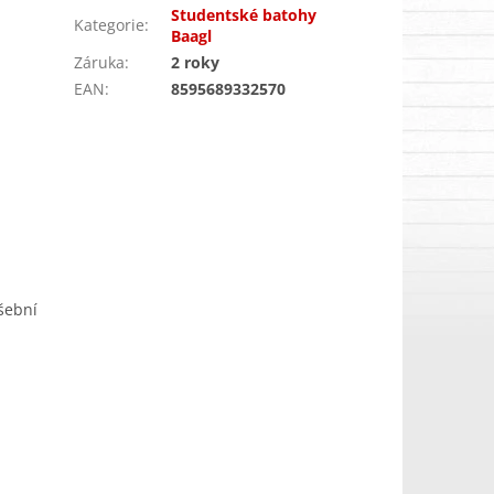
Studentské batohy
Kategorie
:
Baagl
Záruka
:
2 roky
EAN
:
8595689332570
ušební