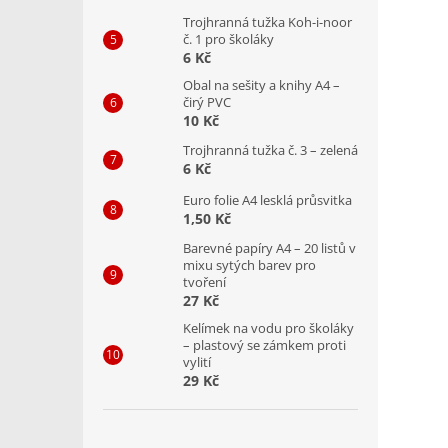
Trojhranná tužka Koh-i-noor
č. 1 pro školáky
6 Kč
Obal na sešity a knihy A4 –
čirý PVC
10 Kč
Trojhranná tužka č. 3 – zelená
6 Kč
Euro folie A4 lesklá průsvitka
1,50 Kč
Barevné papíry A4 – 20 listů v
mixu sytých barev pro
tvoření
27 Kč
Kelímek na vodu pro školáky
– plastový se zámkem proti
vylití
29 Kč