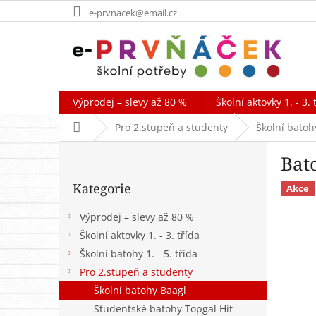
Přejít
e-prvnacek@email.cz
na
obsah
Výprodej – slevy až 80 %
Školní aktovky 1. - 3. 
Domů
Pro 2.stupeň a studenty
Školní batoh
P
Bat
o
Přeskočit
s
Kategorie
kategorie
Akce
t
r
Výprodej – slevy až 80 %
a
Školní aktovky 1. - 3. třída
n
Školní batohy 1. - 5. třída
n
í
Pro 2.stupeň a studenty
p
Školní batohy Baagl
a
Studentské batohy Topgal Hit