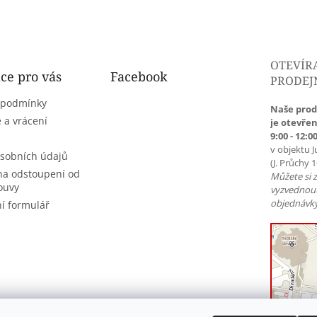
OTEVÍR
ce pro vás
Facebook
PRODEJ
 podmínky
Naše prod
 a vrácení
je otevřen
9:00 - 12:00
v objektu J
sobních údajů
(J. Průchy 
na odstoupení od
Můžete si 
ouvy
vyzvednou
objednávky
í formulář