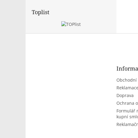
Toplist
Z
á
p
a
t
Informa
í
Obchodní
Reklamace
Doprava
Ochrana o
Formulář 
kupní sml
Reklamačn