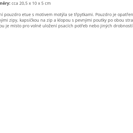
měry:
cca 20,5 x 10 x 5 cm
ní pouzdro etue s motivem motýla se třpytkami. Pouzdro je opatře
ými zipy, kapsičkou na zip a klopou s pevnými poutky po obou str
ou je místo pro volné uložení psacích potřeb nebo jiných drobností