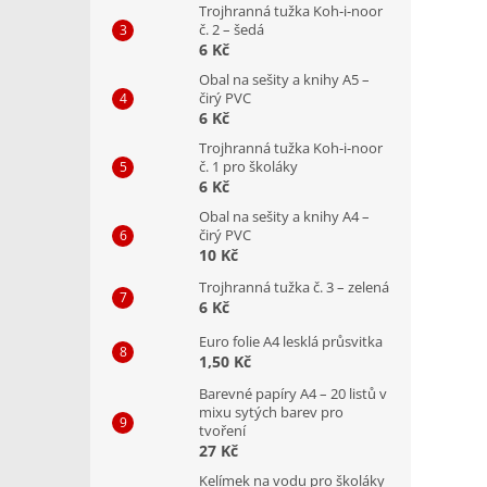
Trojhranná tužka Koh-i-noor
č. 2 – šedá
6 Kč
Obal na sešity a knihy A5 –
čirý PVC
6 Kč
Trojhranná tužka Koh-i-noor
č. 1 pro školáky
6 Kč
Obal na sešity a knihy A4 –
čirý PVC
10 Kč
Trojhranná tužka č. 3 – zelená
6 Kč
Euro folie A4 lesklá průsvitka
1,50 Kč
Barevné papíry A4 – 20 listů v
mixu sytých barev pro
tvoření
27 Kč
Kelímek na vodu pro školáky