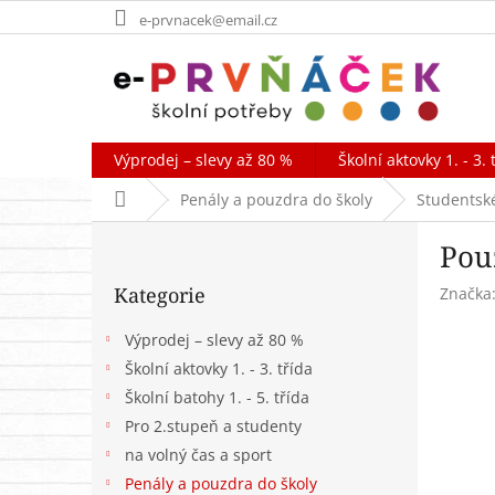
Přejít
e-prvnacek@email.cz
na
obsah
Výprodej – slevy až 80 %
Školní aktovky 1. - 3. 
Domů
Penály a pouzdra do školy
Studentsk
P
Pou
o
Přeskočit
s
Kategorie
Značka
kategorie
t
r
Výprodej – slevy až 80 %
a
Školní aktovky 1. - 3. třída
n
Školní batohy 1. - 5. třída
n
í
Pro 2.stupeň a studenty
p
na volný čas a sport
a
Penály a pouzdra do školy