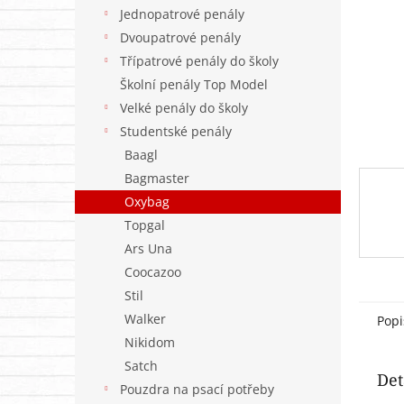
n
Jednopatrové penály
e
Dvoupatrové penály
l
Třípatrové penály do školy
Školní penály Top Model
Velké penály do školy
Studentské penály
Baagl
Bagmaster
Oxybag
Topgal
Ars Una
Coocazoo
Stil
Walker
Popi
Nikidom
Satch
Det
Pouzdra na psací potřeby