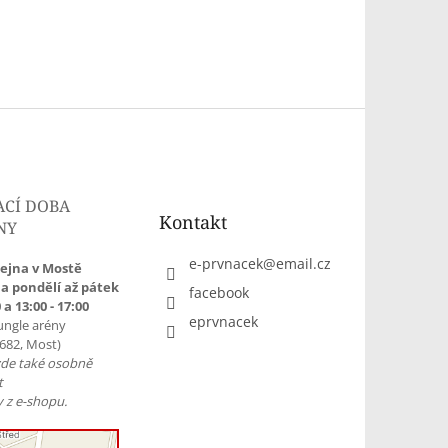
ACÍ DOBA
Kontakt
NY
e-prvnacek
@
email.cz
ejna v Mostě
a pondělí až pátek
facebook
 a 13:00 - 17:00
eprvnacek
ungle arény
1682, Most)
zde také osobně
t
 z e-shopu.