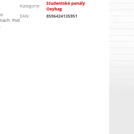
Studentské penály
Kategorie
:
Oxybag
no
EAN
:
8596424135951
anách. Pod
.