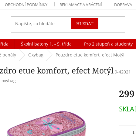
OBCHODNÍ PODMÍNKY
REKLAMACE A VRÁCENÍ
DOPRAVA
HLEDAT
třída
Školní batohy 1. - 5. třída
Pro 2.stupeň a studenty
é penály
Oxybag
Pouzdro etue komfort, efect Motýl
zdro etue komfort, efect Motýl
9-42021
:
oxybag
299
Měrná
SKLA
cena: