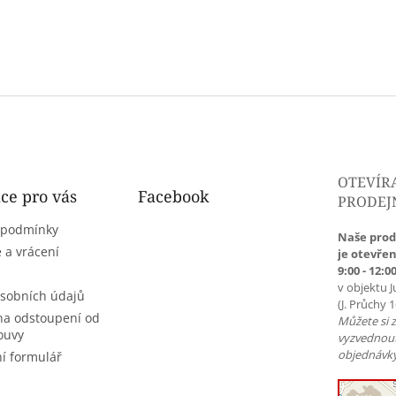
OTEVÍR
ce pro vás
Facebook
PRODEJ
 podmínky
Naše prod
 a vrácení
je otevřen
9:00 - 12:00
v objektu J
sobních údajů
(J. Průchy 
na odstoupení od
Můžete si 
ouvy
vyzvednou
objednávky
í formulář