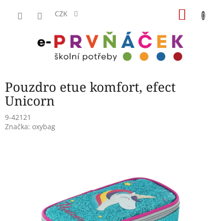
Přejít
NÁKU
na
CZK
obsah
KOŠÍK
Pouzdro etue komfort, efect
Unicorn
9-42121
Značka:
oxybag