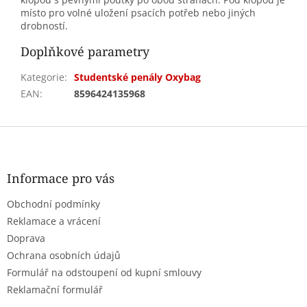
místo pro volné uložení psacích potřeb nebo jiných
drobností.
Doplňkové parametry
Kategorie
:
Studentské penály Oxybag
EAN
:
8596424135968
Z
á
p
a
Informace pro vás
t
Obchodní podmínky
í
Reklamace a vrácení
Doprava
Ochrana osobních údajů
Formulář na odstoupení od kupní smlouvy
Reklamační formulář