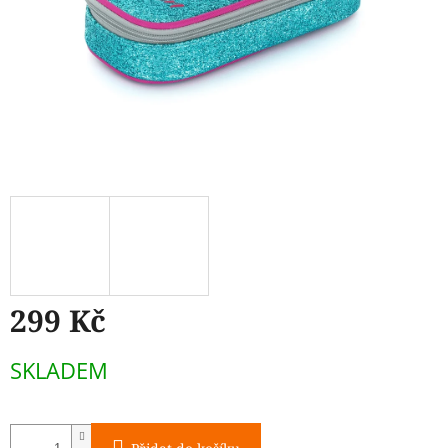
299 Kč
Měrná
SKLADEM
cena: