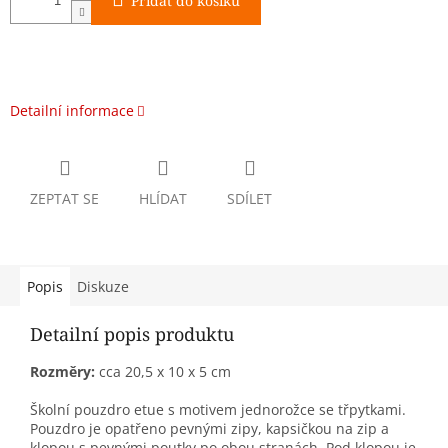
Přidat do košíku
Detailní informace
ZEPTAT SE
HLÍDAT
SDÍLET
Popis
Diskuze
Detailní popis produktu
Rozměry:
cca 20,5 x 10 x 5 cm
Školní pouzdro etue s motivem jednorožce se třpytkami.
Pouzdro je opatřeno pevnými zipy, kapsičkou na zip a
klopou s pevnými poutky po obou stranách. Pod klopou je