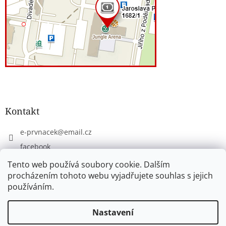
Kontakt
e-prvnacek
@
email.cz
facebook
eprvnacek
Tento web používá soubory cookie. Dalším
procházením tohoto webu vyjadřujete souhlas s jejich
používáním.
Vytvořil Shoptet
Nastavení