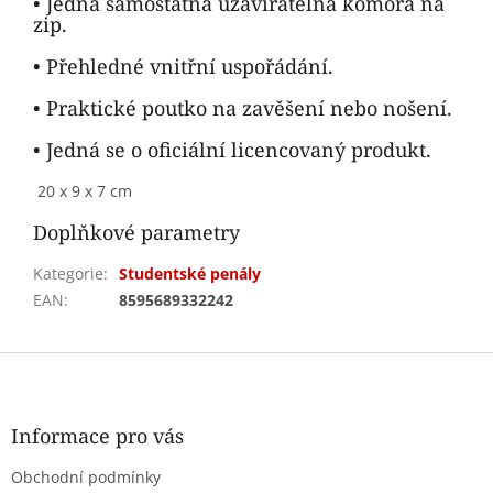
• Jedna samostatná uzavíratelná komora na
zip.
• Přehledné vnitřní uspořádání.
• Praktické poutko na zavěšení nebo nošení.
• Jedná se o oficiální licencovaný produkt.
20 x 9 x 7 cm
Doplňkové parametry
Kategorie
:
Studentské penály
EAN
:
8595689332242
Z
á
p
a
Informace pro vás
t
Obchodní podmínky
í