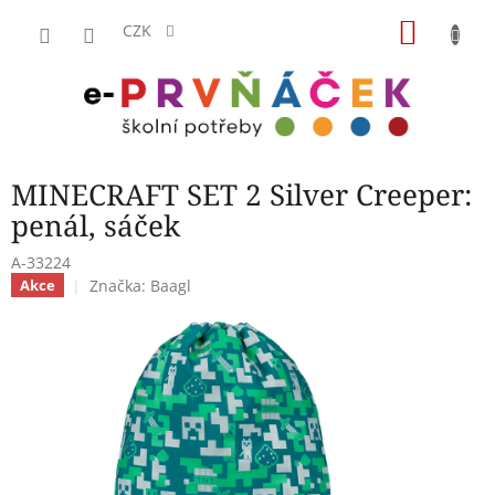
Přejít
NÁKU
na
CZK
obsah
KOŠÍK
MINECRAFT SET 2 Silver Creeper:
penál, sáček
A-33224
Značka:
Baagl
Akce