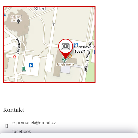
Kontakt
e-prvnacek
@
email.cz
facebook