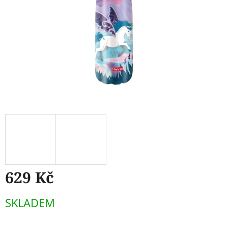
629 Kč
Měrná
SKLADEM
cena: