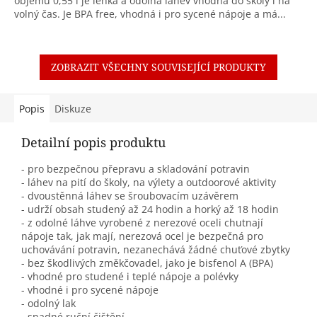
objemu 0,55 l je lehká a odolná láhev vhodná do školy i na
volný čas. Je BPA free, vhodná i pro sycené nápoje a má...
ZOBRAZIT VŠECHNY SOUVISEJÍCÍ PRODUKTY
Popis
Diskuze
Detailní popis produktu
- pro bezpečnou přepravu a skladování potravin
- láhev na pití do školy, na výlety a outdoorové aktivity
- dvoustěnná láhev se šroubovacím uzávěrem
- udrží obsah studený až 24 hodin a horký až 18 hodin
- z odolné láhve vyrobené z nerezové oceli chutnají
nápoje tak, jak mají, nerezová ocel je bezpečná pro
uchovávání potravin, nezanechává žádné chuťové zbytky
- bez škodlivých změkčovadel, jako je bisfenol A (BPA)
- vhodné pro studené i teplé nápoje a polévky
- vhodné i pro sycené nápoje
- odolný lak
- snadné ruční čištění