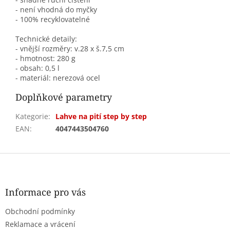
- není vhodná do myčky
- 100% recyklovatelné
Technické detaily:
- vnější rozměry: v.28 x š.7,5 cm
- hmotnost: 280 g
- obsah: 0,5 l
- materiál: nerezová ocel
Doplňkové parametry
Kategorie
:
Lahve na pití step by step
EAN
:
4047443504760
Z
á
p
a
Informace pro vás
t
Obchodní podmínky
í
Reklamace a vrácení