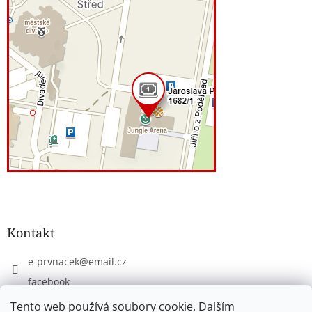
Kontakt
e-prvnacek
@
email.cz
facebook
eprvnacek
Tento web používá soubory cookie. Dalším