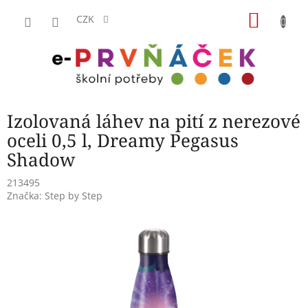
Přejít
NÁKU
na
CZK
obsah
KOŠÍK
Izolovaná láhev na pití z nerezové
oceli 0,5 l, Dreamy Pegasus
Shadow
213495
Značka:
Step by Step