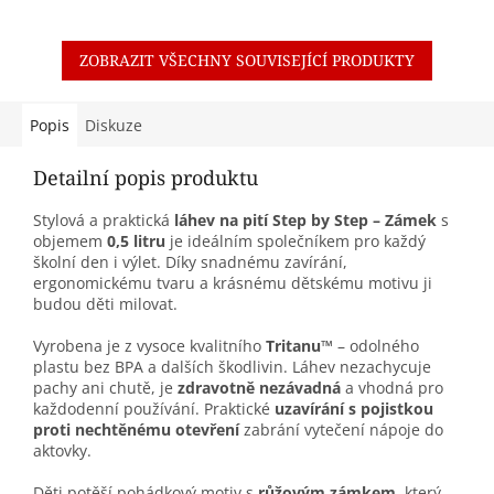
ZOBRAZIT VŠECHNY SOUVISEJÍCÍ PRODUKTY
Popis
Diskuze
Detailní popis produktu
Stylová a praktická
láhev na pití Step by Step – Zámek
s
objemem
0,5 litru
je ideálním společníkem pro každý
školní den i výlet. Díky snadnému zavírání,
ergonomickému tvaru a krásnému dětskému motivu ji
budou děti milovat.
Vyrobena je z vysoce kvalitního
Tritanu™
– odolného
plastu bez BPA a dalších škodlivin. Láhev nezachycuje
pachy ani chutě, je
zdravotně nezávadná
a vhodná pro
každodenní používání. Praktické
uzavírání s pojistkou
proti nechtěnému otevření
zabrání vytečení nápoje do
aktovky.
Děti potěší pohádkový motiv s
růžovým zámkem
, který