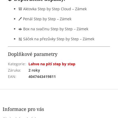
🎒 Aktovka Step by Step Cloud – Zámek
🖊️ Penál Step by Step – Zámek
🥪 Box na svačinu Step by Step – Zámek
🎽 Sáček na přezůvky Step by Step – Zámek
Doplňkové parametry
Kategorie
:
Lahve na pití step by step
Záruka
:
2 roky
EAN
:
4047443419811
Z
á
p
a
Informace pro vás
t