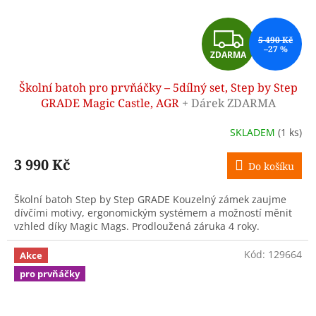
Z
5 490 Kč
–27 %
ZDARMA
D
Školní batoh pro prvňáčky – 5dílný set, Step by Step
A
GRADE Magic Castle, AGR
+ Dárek ZDARMA
R
SKLADEM
(1 ks)
M
3 990 Kč
Do košíku
A
Školní batoh Step by Step GRADE Kouzelný zámek zaujme
dívčími motivy, ergonomickým systémem a možností měnit
vzhled díky Magic Mags. Prodloužená záruka 4 roky.
Kód:
129664
Akce
pro prvňáčky