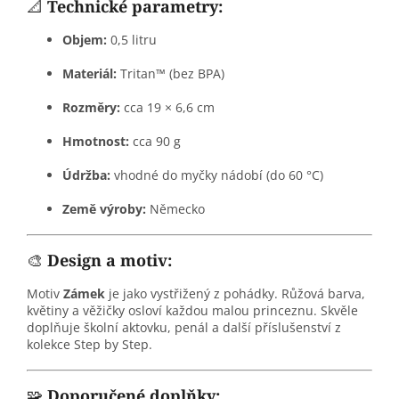
📐
Technické parametry:
Objem:
0,5 litru
Materiál:
Tritan™ (bez BPA)
Rozměry:
cca 19 × 6,6 cm
Hmotnost:
cca 90 g
Údržba:
vhodné do myčky nádobí (do 60 °C)
Země výroby:
Německo
🎨
Design a motiv:
Motiv
Zámek
je jako vystřižený z pohádky. Růžová barva,
květiny a věžičky osloví každou malou princeznu. Skvěle
doplňuje školní aktovku, penál a další příslušenství z
kolekce Step by Step.
🧩
Doporučené doplňky: