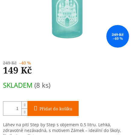
249 Kč
–40 %
249 Kč
–40 %
149 Kč
Měrná
SKLADEM
(8 ks)
cena:
Přidat do košíku
Láhev na pití Step by Step s objemem 0,5 litru. Lehká,
zdravotně nezávadná, s motivem Zámek – ideální do školy,