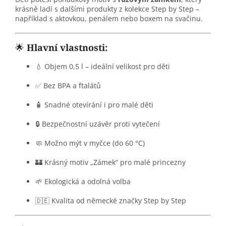
krásně ladí s dalšími produkty z kolekce Step by Step –
například s aktovkou, penálem nebo boxem na svačinu.
🌟
Hlavní vlastnosti:
💧 Objem 0,5 l – ideální velikost pro děti
✅ Bez BPA a ftalátů
🧴 Snadné otevírání i pro malé děti
🔒 Bezpečnostní uzávěr proti vytečení
🧼 Možno mýt v myčce (do 60 °C)
🏰 Krásný motiv „Zámek“ pro malé princezny
🌱 Ekologická a odolná volba
🇩🇪 Kvalita od německé značky Step by Step