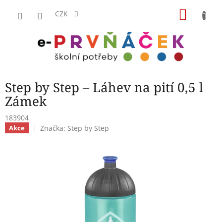
Přejít
NÁKU
na
CZK
obsah
KOŠÍK
Step by Step – Láhev na pití 0,5 l
Zámek
183904
Značka:
Step by Step
Akce