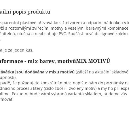
ailní popis produktu
sparentní plastové ořezávátko s 1 otvorem a odpadní nádobkou v 
yží s roztomilými zvířecími motivy a veselými barevnými kombinacem
nitelná, otočná a neobsahuje PVC. Součást nové designové kolekc
.
 je za jeden kus.
MIX MOTIVŮ
závátka
jsou dodávána v mixu motivů
(záleží na aktuální skladové
upnosti).
ípadě, že požadujete konkrétní motiv, napište nám do poznámky na
dnacího procesu který (číslo zboží – zvolený motiv) a my ho při exp
líme. Pokud nebude vámi vybraná varianta skladem, budeme vás
rmovat.