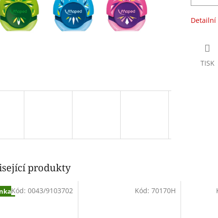
Detailní
TISK
sející produkty
Kód:
0043/9103702
Kód:
70170H
nka