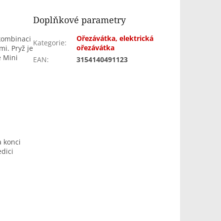
Doplňkové parametry
Ořezávátka, elektrická
kombinaci
Kategorie
:
ořezávátka
i. Pryž je
e Mini
EAN
:
3154140491123
 konci
edici