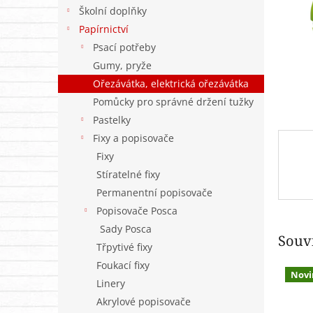
n
Školní doplňky
e
Papírnictví
l
Psací potřeby
Gumy, pryže
Ořezávátka, elektrická ořezávátka
Pomůcky pro správné držení tužky
Pastelky
Fixy a popisovače
Fixy
Stíratelné fixy
Permanentní popisovače
Popisovače Posca
Sady Posca
Souvi
Třpytivé fixy
Foukací fixy
Novi
Linery
Akrylové popisovače