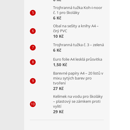
Trojhranná tužka Koh-i-noor
č. 1 pro školáky
6 Kč
Obal na sešity a knihy A4 –
čirý PVC
10 Kč
Trojhranná tužka č. 3 – zelená
6 Kč
Euro folie A4 lesklá průsvitka
1,50 Kč
Barevné papíry A4 – 20 listů v
mixu sytých barev pro
tvoření
27 Kč
Kelímek na vodu pro školáky
– plastový se zámkem proti
vylití
29 Kč