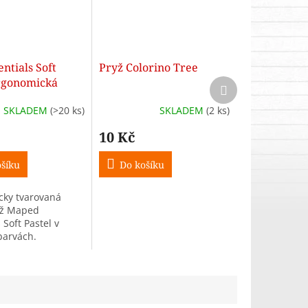
entials Soft
Pryž Colorino Tree
ergonomická
Další
produkt
SKLADEM
(>20 ks)
SKLADEM
(2 ks)
10 Kč
šíku
Do košíku
ky tvarovaná
yž Maped
 Soft Pastel v
barvách.
je PVC. Rozměr 3
. Cena za 1 kus.