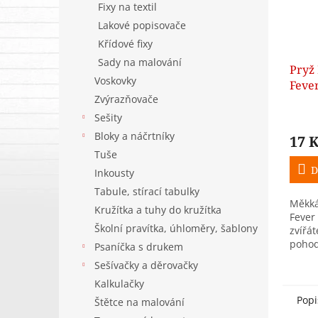
Fixy na textil
Lakové popisovače
Křídové fixy
Sady na malování
Pryž
Voskovky
Feve
Zvýrazňovače
Sešity
Bloky a náčrtníky
17 
Tuše
D
Inkousty
Tabule, stírací tabulky
Měkká
Kružítka a tuhy do kružítka
Fever
Školní pravítka, úhloměry, šablony
zvířát
pohod
Psaníčka s drukem
gumov
Sešívačky a děrovačky
hraná
Kalkulačky
malým
Popi
Štětce na malování