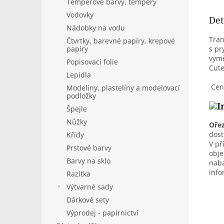
Temperové barvy, tempery
Vodovky
Det
Nádobky na vodu
Tran
Čtvrtky, barevné papíry, krepové
s pr
papíry
vymě
Popisovací folie
Cute
Lepidla
Cena
Modelíny, plastelíny a modelovací
podložky
Špejle
Nůžky
Oře
dost
Křídy
V př
Prstové barvy
obje
Barvy na sklo
naba
info
Razítka
Výtvarné sady
Dárkové sety
Výprodej - papírnictví