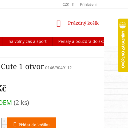
OCHRANA OSOBNÍCH ÚDAJŮ
CZK
FORMULÁŘ NA ODSTOUPENÍ OD 
Přihlášení
NÁKUPNÍ
Prázdný košík
KOŠÍK
na volný čas a sport
Penály a pouzdra do školy
Škol
Cute 1 otvor
0146/9049112
Kč
ADEM
(2 ks)
Přidat do košíku