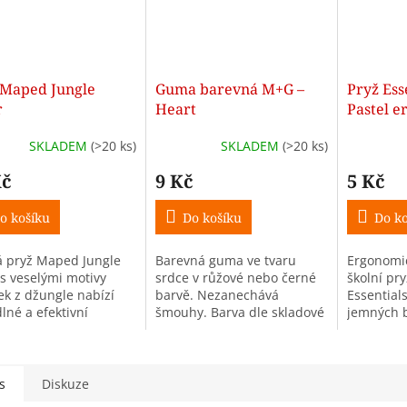
 Maped Jungle
Guma barevná M+G –
Pryž Ess
r
Heart
Pastel 
Maped
SKLADEM
(>20 ks)
SKLADEM
(>20 ks)
Kč
9 Kč
5 Kč
o košíku
Do košíku
Do ko
 pryž Maped Jungle
Barevná guma ve tvaru
Ergonomic
 s veselými motivy
srdce v růžové nebo černé
školní pr
ek z džungle nabízí
barvě. Nezanechává
Essentials
lné a efektivní
šmouhy. Barva dle skladové
jemných 
ání. Díky zaobleným
dostupnosti.
Neobsahu
m se dobře drží i
× 2 × 1 cm
 dětským ručičkám.
s
Diskuze