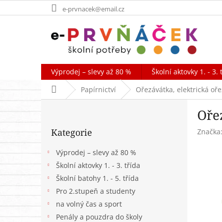
Přejít
e-prvnacek@email.cz
na
obsah
Výprodej – slevy až 80 %
Školní aktovky 1. - 3. 
Domů
Papírnictví
Ořezávátka, elektrická oř
P
Oře
o
Přeskočit
s
Kategorie
Značka
kategorie
t
r
Výprodej – slevy až 80 %
a
Školní aktovky 1. - 3. třída
n
Školní batohy 1. - 5. třída
n
í
Pro 2.stupeň a studenty
p
na volný čas a sport
a
Penály a pouzdra do školy