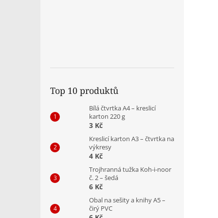
Top 10 produktů
Bílá čtvrtka A4 – kreslicí
karton 220 g
3 Kč
Kreslicí karton A3 – čtvrtka na
výkresy
4 Kč
Trojhranná tužka Koh-i-noor
č. 2 – šedá
6 Kč
Obal na sešity a knihy A5 –
čirý PVC
6 Kč