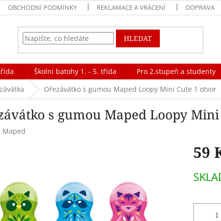
OBCHODNÍ PODMÍNKY
REKLAMACE A VRÁCENÍ
DOPRAVA
HLEDAT
třída
Školní batohy 1. - 5. třída
Pro 2.stupeň a studenty
ezávátka
Ořezávátko s gumou Maped Loopy Mini Cute 1 otvor
závátko s gumou Maped Loopy Mini 
:
Maped
59 
Měrná
SKL
cena: